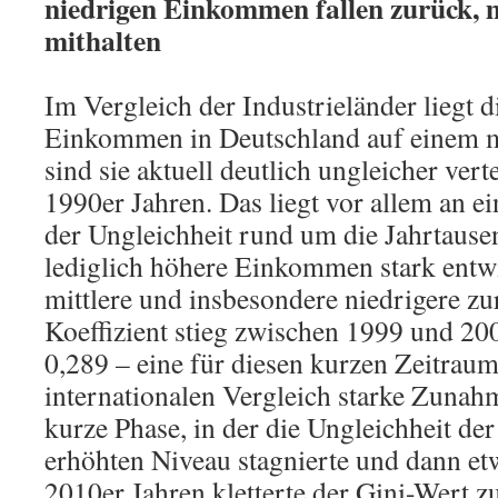
niedrigen Einkommen fallen zurück, 
mithalten
Im Vergleich der Industrieländer liegt d
Einkommen in Deutschland auf einem m
sind sie aktuell deutlich ungleicher verte
1990er Jahren. Das liegt vor allem an e
der Ungleichheit rund um die Jahrtause
lediglich höhere Einkommen stark entw
mittlere und insbesondere niedrigere zu
Koeffizient stieg zwischen 1999 und 20
0,289 – eine für diesen kurzen Zeitrau
internationalen Vergleich starke Zunahm
kurze Phase, in der die Ungleichheit 
erhöhten Niveau stagnierte und dann et
2010er Jahren kletterte der Gini-Wert z