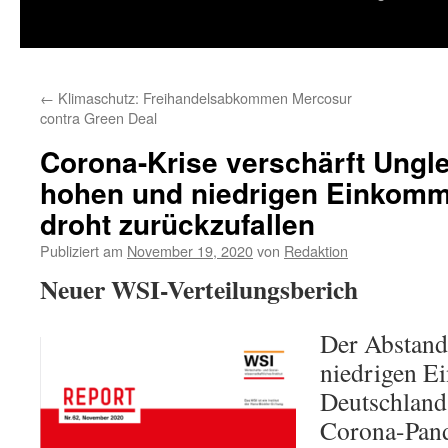
springen
←
Klimaschutz: Freihandelsabkommen Mercosur
contra Green Deal
Corona-Krise verschärft Ungl
hohen und niedrigen Einkomm
droht zurückzufallen
Publiziert am
November 19, 2020
von
Redaktion
Neuer WSI-Verteilungsberich
Der Abstand
niedrigen E
Deutschland
Corona-Pand