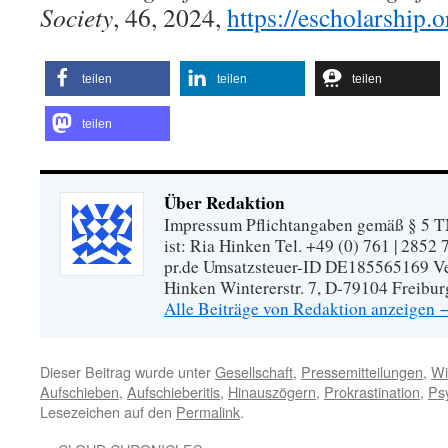
Society
, 46, 2024,
https://escholarship
teilen
teilen
teilen
teilen
Über Redaktion
Impressum Pflichtangaben gemäß § 5 TM
ist: Ria Hinken Tel. +49 (0) 761 | 2852
pr.de Umsatzsteuer-ID DE185565169 Vera
Hinken Wintererstr. 7, D-79104 Freibur
Alle Beiträge von Redaktion anzeigen
Dieser Beitrag wurde unter
Gesellschaft
,
Pressemitteilungen
,
Wi
Aufschieben
,
Aufschieberitis
,
Hinauszögern
,
Prokrastination
,
Ps
Lesezeichen auf den
Permalink
.