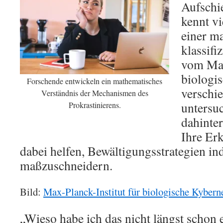
Aufschi
kennt vi
einer m
klassifi
vom Max
biologi
Forschende entwickeln ein mathematisches
verschi
Verständnis der Mechanismen des
untersuc
Prokrastinierens.
dahinte
Ihre Er
dabei helfen, Bewältigungsstrategien in
maßzuschneidern.
Bild:
Max-Planck-Institut für biologische Kybern
„Wieso habe ich das nicht längst schon e