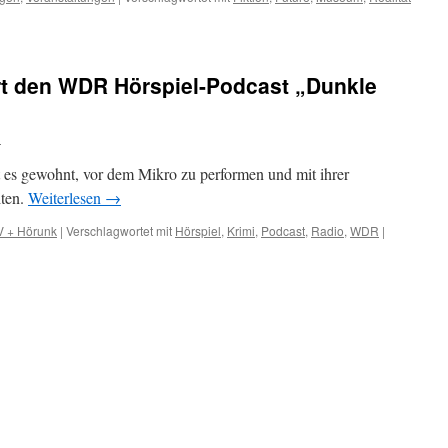
rt den WDR Hörspiel-Podcast „Dunkle
n
t es gewohnt, vor dem Mikro zu performen und mit ihrer
iten.
Weiterlesen
→
V + Hörunk
|
Verschlagwortet mit
Hörspiel
,
Krimi
,
Podcast
,
Radio
,
WDR
|