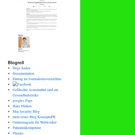
Blogroll
blogs finden
Documentation
Eintrag im Journalistenverzeichnis
Gefälschte Arzneimittel sind ein
Gesundheitsrisiko
google+ Page
Hans Hinken
Mac Security-Blog
mein erstes Blog KonzeptePR
Onlinemagazin für Webworker
Patientenkompetenz
Plugins