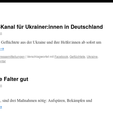
anal für Ukrainer:innen in Deutschland
on
eflüchtete aus der Ukraine und ihre Helfer:innen ab sofort um
→
ressemitteilungen
|
Verschlagwortet mit
Facebook
,
Geflüchtete
,
Ukraine
,
ntar
 Falter gut
on
n, sind drei Maßnahmen nötig: Aufspüren, Bekämpfen und
→