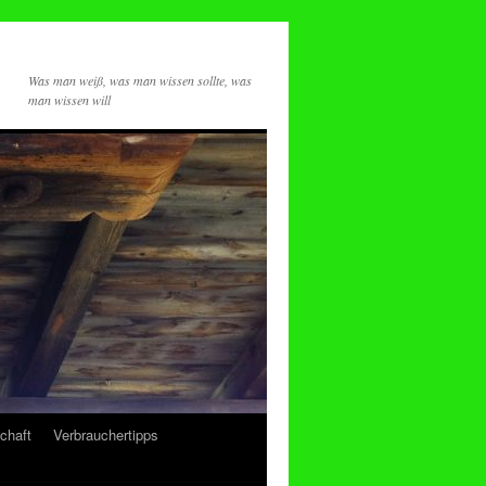
Was man weiß, was man wissen sollte, was
man wissen will
chaft
Verbrauchertipps