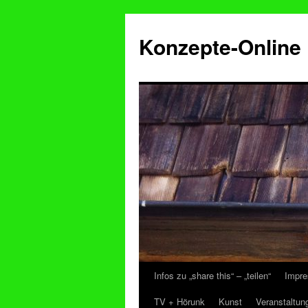
Konzepte-Online
Infos zu „share this“ – „teilen“
Impre
Zum
TV + Hörunk
Kunst
Veranstaltun
Inhalt