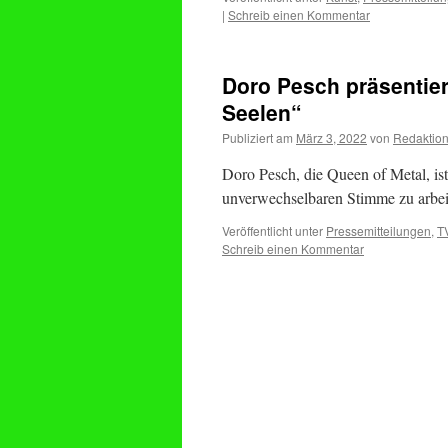
|
Schreib einen Kommentar
Doro Pesch präsentie
Seelen“
Publiziert am
März 3, 2022
von
Redaktio
Doro Pesch, die Queen of Metal, is
unverwechselbaren Stimme zu arbe
Veröffentlicht unter
Pressemitteilungen
,
T
Schreib einen Kommentar