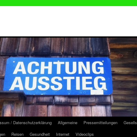
ssum / Datenschutzerklärung
Allgemeine
Pressemitteilungen
Gesells
gen
Reisen
Gesundheit
Internet
Videoclips