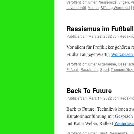
Veröffentlicht unter
Pressemitteilungen
,
V
Lavendenöl
,
Motten
,
Stiftung Warentest
|
Rassismus im Fußball
Publiziert am
März 22, 2022
von
Redakti
Vor allem für Profikicker gehören 
Fußball allgegenwärtig
Weiterlesen
Veröffentlicht unter
Allgemeine
,
Gesellsch
Fußball
,
Rassismus
,
Sport
,
Themen›Diskr
Back To Future
Publiziert am
März 14, 2022
von
Redakti
Back to Future. Technikvisionen zw
Kuratorinnenführung mit Gespräch
mit Katja Weber, Reflekt
Weiterles
Veröffentlicht unter
Kunst
,
Pressemitteilu