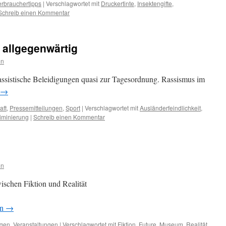
erbrauchertipps
|
Verschlagwortet mit
Druckertinte
,
Insektengifte
,
Schreib einen Kommentar
 allgegenwärtig
on
rassistische Beleidigungen quasi zur Tagesordnung. Rassismus im
→
aft
,
Pressemitteilungen
,
Sport
|
Verschlagwortet mit
Ausländerfeindlichkeit
,
iminierung
|
Schreib einen Kommentar
on
ischen Fiktion und Realität
en
→
ngen
,
Veranstaltungen
|
Verschlagwortet mit
Fiktion
,
Future
,
Museum
,
Realität