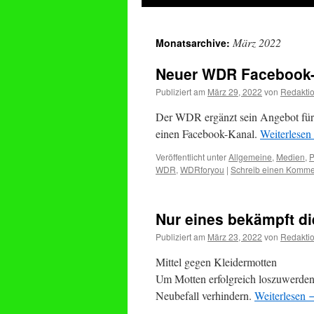
springen
März 2022
Monatsarchive:
Neuer WDR Facebook-K
Publiziert am
März 29, 2022
von
Redakti
Der WDR ergänzt sein Angebot für G
einen Facebook-Kanal.
Weiterlesen
Veröffentlicht unter
Allgemeine
,
Medien
,
P
WDR
,
WDRforyou
|
Schreib einen Komme
Nur eines bekämpft die
Publiziert am
März 23, 2022
von
Redakti
Mittel gegen Kleidermotten
Um Motten erfolgreich loszuwerde
Neubefall verhindern.
Weiterlesen