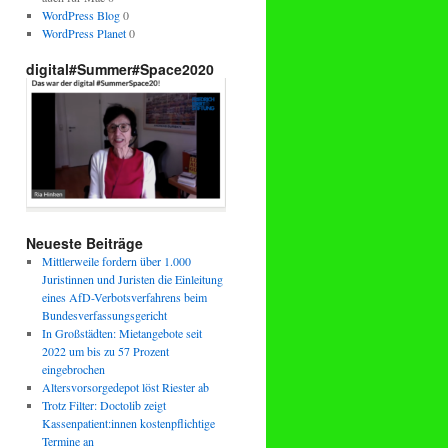
WordPress Blog
0
WordPress Planet
0
digital#Summer#Space2020
Neueste Beiträge
Mittlerweile fordern über 1.000
Juristinnen und Juristen die Einleitung
eines AfD-Verbotsverfahrens beim
Bundesverfassungsgericht
In Großstädten: Mietangebote seit
2022 um bis zu 57 Prozent
eingebrochen
Altersvorsorgedepot löst Riester ab
Trotz Filter: Doctolib zeigt
Kassenpatient:innen kostenpflichtige
Termine an