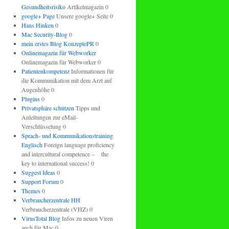
Gesundheitsrisiko
Artikelmagazin 0
google+ Page
Unsere google+ Seite 0
Hans Hinken
0
Mac Security-Blog
0
mein erstes Blog KonzeptePR
0
Onlinemagazin für Webworker
Onlinemagazin für Webworker 0
Patientenkompetenz
Informationen für
die Kommunikation mit dem Arzt auf
Augenhöhe 0
Plugins
0
Privatsphäre schützen
Tipps und
Anleitungen zur eMail-
Verschlüsselung 0
Sprach- und Kommunikationstraining
Englisch
Foreign language proficiency
and intercultural competence – the
key to international success! 0
Suggest Ideas
0
Support Forum
0
Themes
0
Verbraucherzentrale HH
Verbraucherzentrale (VHZ) 0
VirusTotal Blog
Infos zu neuen Viren
auch für Mac 0