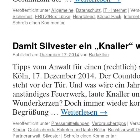
Veröffentlicht unter
Allgemeine
,
Datenschutz
,
IT - Internet
|
Vers
Sicherheit
,
FRITZ!Box-Lücke
,
Heartbleed
,
iCloud-Hack
,
Internet
Schreib einen Kommentar
Damit Silvester ein „Knaller“ 
Publiziert am
Dezember 17, 2014
von
Redaktion
Tipps vom Anwalt für einen (rechtlich)
Köln, 17. Dezember 2014. Der Countdow
steht vor der Tür. Und was wäre ein Ja
anständiges Feuerwerk, laute Knaller u
Wunderkerzen? Doch immer wieder kom
Begrüßung …
Weiterlesen
→
Veröffentlicht unter
Pressemitteilungen
,
Verbrauchertipps
|
Versc
Kinder
,
Quietschende Raketen und laute Böller
,
Rechtsanwalt Dr
Partneranwalt
,
Silvester
|
Schreib einen Kommentar