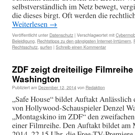
selbstverständlich im Netz bewegt, vergi
die dieses birgt. Oft werden die rechtli
Weiterlesen
→
Veröffentlicht unter
Datenschutz
|
Verschlagwortet mit
Cybermob
Beleidigung
,
Rechtstipps zu den gängigsten Internet-Irrtümern
,
Rechtsschutz
,
surfen
|
Schreib einen Kommentar
ZDF zeigt dreiteilige Filmreihe
Washington
Publiziert am
Dezember 12, 2014
von
Redaktion
„Safe House“ bildet Auftakt Anlässlich 
von Hollywood-Schauspieler Denzel Wa
„Montagskino im ZDF“ den zweifachen
einer Filmreihe. Den Auftakt bildet a
2014, 22.15 Uhr, die Free-TV-Premiere 