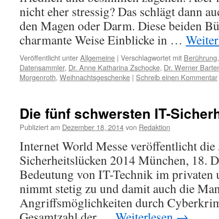
nicht eher stressig? Das schlägt dann a
den Magen oder Darm. Diese beiden Bü
charmante Weise Einblicke in …
Weiter
Veröffentlicht unter
Allgemeine
|
Verschlagwortet mit
Berührung
Datensammler
,
Dr. Anne Katharina Zschocke
,
Dr. Werner Barte
Morgenroth
,
Weihnachtsgeschenke
|
Schreib einen Kommentar
Die fünf schwersten IT-Sicher
Publiziert am
Dezember 18, 2014
von
Redaktion
Internet World Messe veröffentlicht die
Sicherheitslücken 2014 München, 18. 
Bedeutung von IT-Technik im privaten 
nimmt stetig zu und damit auch die Man
Angriffsmöglichkeiten durch Cyberkrimi
Gesamtzahl der …
Weiterlesen
→