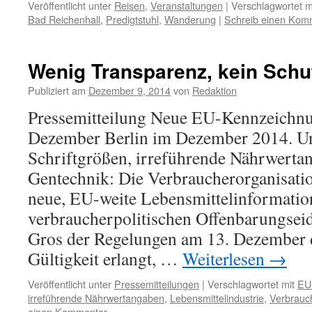
Veröffentlicht unter
Reisen
,
Veranstaltungen
|
Verschlagwortet m
Bad Reichenhall
,
Predigtstuhl
,
Wanderung
|
Schreib einen Kom
Wenig Transparenz, kein Schu
Publiziert am
Dezember 9, 2014
von
Redaktion
Pressemitteilung Neue EU-Kennzeichnu
Dezember Berlin im Dezember 2014. Un
Schriftgrößen, irreführende Nährwertan
Gentechnik: Die Verbraucherorganisatio
neue, EU-weite Lebensmittelinformatio
verbraucherpolitischen Offenbarungseid 
Gros der Regelungen am 13. Dezember d
Gültigkeit erlangt, …
Weiterlesen
→
Veröffentlicht unter
Pressemitteilungen
|
Verschlagwortet mit
EU
irreführende Nährwertangaben
,
Lebensmittelindustrie
,
Verbrauc
einen Kommentar