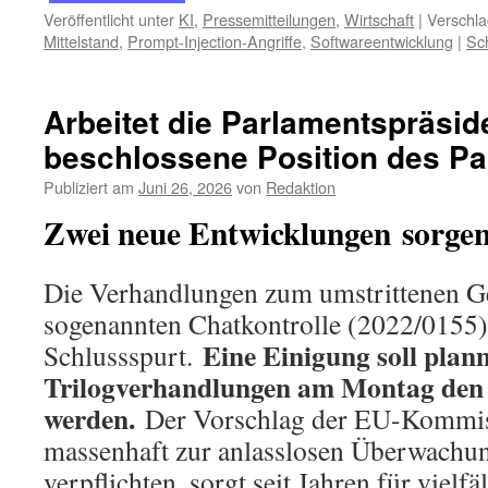
Veröffentlicht unter
KI
,
Pressemitteilungen
,
Wirtschaft
|
Verschla
Mittelstand
,
Prompt-Injection-Angriffe
,
Softwareentwicklung
|
Sc
Arbeitet die Parlamentspräsid
beschlossene Position des P
Publiziert am
Juni 26, 2026
von
Redaktion
Zwei neue Entwicklungen sorgen
Die Verhandlungen zum umstrittenen Ge
sogenannten Chatkontrolle (2022/0155)
Eine Einigung soll plan
Schlussspurt.
Trilogverhandlungen am Montag den 2
werden.
Der Vorschlag der EU-Kommiss
massenhaft zur anlasslosen Überwachun
verpflichten, sorgt seit Jahren für vielfä