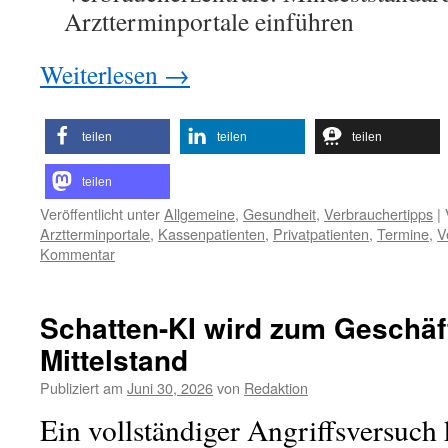
Arztterminportale einführen
Weiterlesen
→
teilen
teilen
teilen
teilen
Veröffentlicht unter
Allgemeine
,
Gesundheit
,
Verbrauchertipps
|
Arztterminportale
,
Kassenpatienten
,
Privatpatienten
,
Termine
,
V
Kommentar
Schatten-KI wird zum Geschäft
Mittelstand
Publiziert am
Juni 30, 2026
von
Redaktion
Ein vollständiger Angriffsversuch 