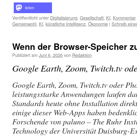
teilen
Veröffentlicht unter
Digitalisierung
,
Gesellschaft
,
KI
,
Kommentar
Gemeinwohl
,
KI
,
künstliche Intelligenz
,
Ökonomie
|
Schreib ein
Wenn der Browser-Speicher zu
Publiziert am
Juni 6, 2026
von
Redaktion
Google Earth, Zoom, Twitch.tv od
Google Earth, Zoom, Twitch.tv oder Pho
leistungsstarke Anwendungen laufen d
Standards heute ohne Installation direk
einige dieser Web-Apps haben bedenklic
Forschende von paluno – The Ruhr Insti
Technology der Universität Duisburg-E