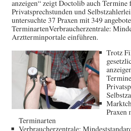
anzeigen“ zeigt Doctolib auch Termine 
Privatsprechstunden und Selbstzahlerl
untersuchte 37 Praxen mit 349 angebot
TerminartenVerbraucherzentrale: Minde
Arztterminportale einführen.
Trotz Fi
gesetzl
anzeigen
Termine
Privats
Selbstza
Marktch
Praxen 
Terminarten
Verbraucherzentrale: Mindeststandard