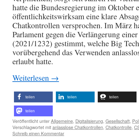
hatte die Bundesregierung im Oktober e
öffentlichkeitswirksam eine klare Absag
Chatkontrollen versprochen. Im März h
Parlament gegen die Verlängerung ein
(2021/1232) gestimmt, welche Big Tec
vorübergehend das Verwenden anlasslos
erlaubt hatte.
Weiterlesen
→
teilen
teilen
teilen
teilen
Veröffentlicht unter
Allgemeine
,
Digitalisierung
,
Gesellschaft
,
Poli
Verschlagwortet mit
anlasslose Chatkontrollen
,
Chatkontrolle
,
C
Schreib einen Kommentar