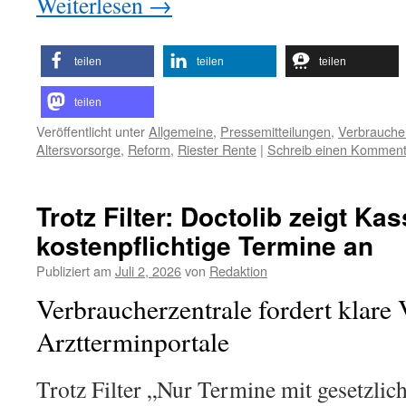
Weiterlesen
→
teilen
teilen
teilen
teilen
Veröffentlicht unter
Allgemeine
,
Pressemitteilungen
,
Verbraucher
Altersvorsorge
,
Reform
,
Riester Rente
|
Schreib einen Komment
Trotz Filter: Doctolib zeigt Ka
kostenpflichtige Termine an
Publiziert am
Juli 2, 2026
von
Redaktion
Verbraucherzentrale fordert klare
Arztterminportale
Trotz Filter „Nur Termine mit gesetzlic