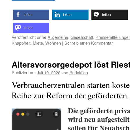
teilen
teilen
teilen
teilen
Veröffentlicht unter
Allgemeine
,
Gesellschaft
,
Pressemitteilunge
Knappheit
,
Miete
,
Wohnen
|
Schreib einen Kommentar
Altersvorsorgedepot löst Ries
Publiziert am
Juli 19, 2026
von
Redaktion
Verbraucherzentralen starten koste
Reihe zur Reform der geförderten 
Die geförderte priv
wird neu aufgestellt
sollen für Neuabsch