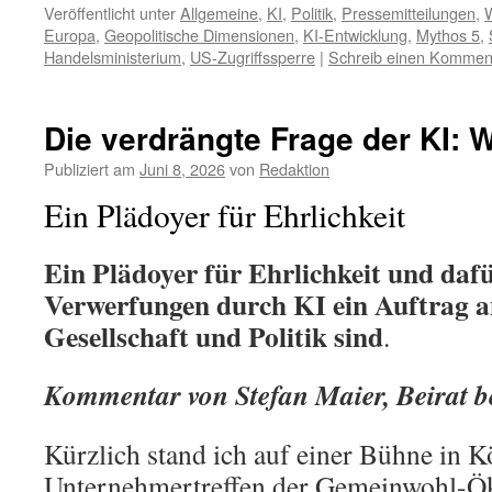
Veröffentlicht unter
Allgemeine
,
KI
,
Politik
,
Pressemitteilungen
,
W
Europa
,
Geopolitische Dimensionen
,
KI-Entwicklung
,
Mythos 5
,
Handelsministerium
,
US-Zugriffssperre
|
Schreib einen Kommen
Die verdrängte Frage der KI: W
Publiziert am
Juni 8, 2026
von
Redaktion
Ein Plädoyer für Ehrlichkeit
Ein Plädoyer für Ehrlichkeit und dafü
Verwerfungen durch KI ein Auftrag 
Gesellschaft und Politik sind
.
Kommentar von Stefan Maier, Beirat 
Kürzlich stand ich auf einer Bühne in K
Unternehmertreffen der Gemeinwohl-Ök