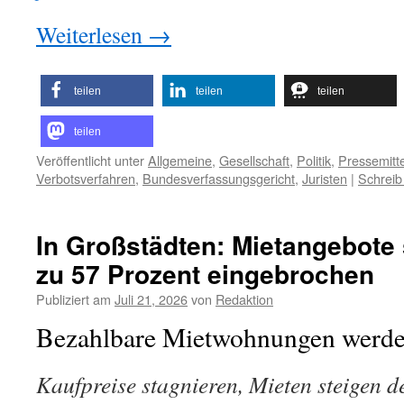
Weiterlesen
→
teilen
teilen
teilen
teilen
Veröffentlicht unter
Allgemeine
,
Gesellschaft
,
Politik
,
Pressemitt
Verbotsverfahren
,
Bundesverfassungsgericht
,
Juristen
|
Schreib
In Großstädten: Mietangebote 
zu 57 Prozent eingebrochen
Publiziert am
Juli 21, 2026
von
Redaktion
Bezahlbare Mietwohnungen werde
Kaufpreise stagnieren, Mieten steigen d