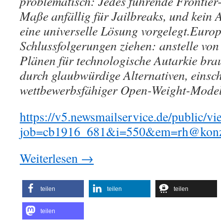
problematisch: Jedes führende Frontier
Maße anfällig für Jailbreaks, und kein 
eine universelle Lösung vorgelegt.
Europ
Schlussfolgerungen ziehen: anstelle von
Plänen für technologische Autarkie brau
durch glaubwürdige Alternativen, einsch
wettbewerbsfähiger Open-Weight-Model
https://v5.newsmailservice.de/public/v
job=cb1916_681&i=550&em=rh@konze
Weiterlesen
→
teilen
teilen
teilen
teilen