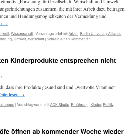
eitmotiv „Forschung für Gesellschaft, Wirtschaft und Umwelt“
ngseinrichtungen zusammen, die mit ihrer Arbeit dazu beitragen,
ennen und Handlungsmöglichkeiten der Vermeidung und
en
→
mwelt
,
Wissenschaft
|
Verschlagwortet mit
Arbeit
,
Berlin University Alliance
,
nderung
,
Umwelt
,
Wirtschaft
|
Schreib einen Kommentar
ten Kinderprodukte entsprechen nicht
n
ch, dass ihre Produkte gesund sind und „wertvolle Vitamine“
eiterlesen
→
teilungen
|
Verschlagwortet mit
AOK-Studie
,
Ernährung
,
Kinder
,
Politik
,
höfe öffnen ab kommender Woche wieder