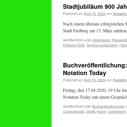
Stadtjubiläum 900 Jah
Publiziert am
April 15, 2020
von
Redaktio
Nach einem überaus erfolgreichen S
Stadt Freiburg am 13. März zahlreic
Veröffentlicht unter
Allgemeine
,
Pressemit
Freiburg 2020
,
Termine verschoben
|
Sch
Buchveröffentlichung:
Notation Today
Publiziert am
April 15, 2020
von
Redaktio
Freitag, den 17.04.2020, 19 Uhr fi
Notation Today mit einem Gespräch
Veröffentlicht unter
Buchankündigungen
,
Computerusik
,
Grafik
,
Klang
,
Livestrream