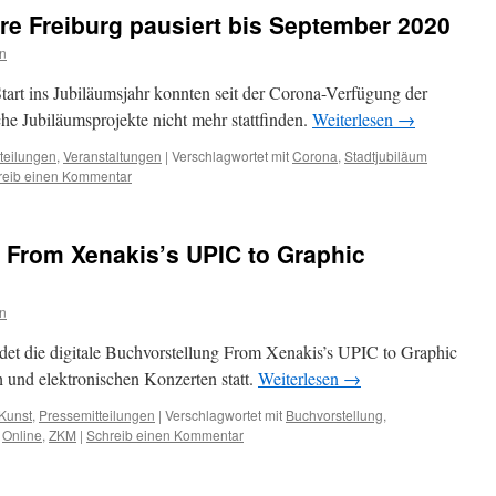
re Freiburg pausiert bis September 2020
n
tart ins Jubiläumsjahr konnten seit der Corona-Verfügung der
he Jubiläumsprojekte nicht mehr stattfinden.
Weiterlesen
→
teilungen
,
Veranstaltungen
|
Verschlagwortet mit
Corona
,
Stadtjubiläum
reib einen Kommentar
 From Xenakis’s UPIC to Graphic
n
ndet die digitale Buchvorstellung From Xenakis’s UPIC to Graphic
 und elektronischen Konzerten statt.
Weiterlesen
→
Kunst
,
Pressemitteilungen
|
Verschlagwortet mit
Buchvorstellung
,
,
Online
,
ZKM
|
Schreib einen Kommentar