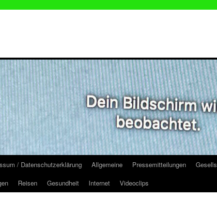
ssum / Datenschutzerklärung
Allgemeine
Pressemitteilungen
Gesells
gen
Reisen
Gesundheit
Internet
Videoclips