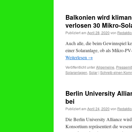
Balkonien wird klima
verlosen 30 Mikro-Sol
Publiziert am
April 28, 2020
von
Redaktio
Auch alle, die beim Gewinnspiel kein
einer Solaranlage, ob als Mikro-PV
Weiterlesen
→
Veröffentlicht unter
Allgemeine
,
Pressemit
Solaranlagen
,
Solar
|
Schreib einen Kom
Berlin University All
bei
Publiziert am
April 24, 2020
von
Redaktio
Die Berlin University Alliance wi
Konsortium repräsentiert die wesen