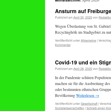
Monatsarchive:
Ansturm auf Freiburg
Publiziert am
April 30, 2020
von
Redaktio
Wegen Überlastung von St. Gabriel b
Recyclinghöfe im Stadtgebiet zu n
Veröffentlicht unter
Allgemeine
|
Verschlag
Kommentar
Covid-19 und ein Stig
Publiziert am
April 28, 2020
von
Redaktio
In der Pandemie schüren Populiste
machen sie für die Ausbreitung des
oder bestimmten ethnischen Gruppen
Bevölkerung
Weiterlesen
→
Veröffentlicht unter
Gesellschaft
|
Verschla
Sozialwissenschaften
|
Schreib einen Ko