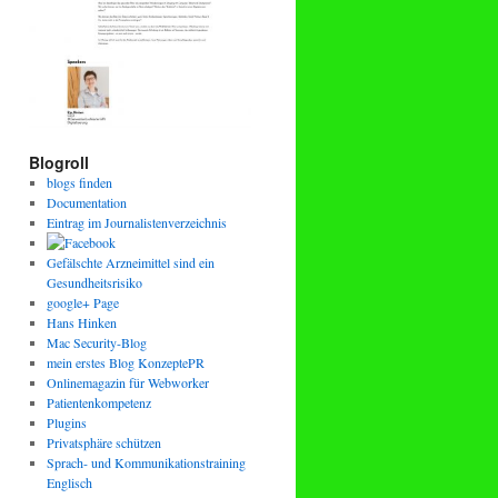
Blogroll
blogs finden
Documentation
Eintrag im Journalistenverzeichnis
Gefälschte Arzneimittel sind ein
Gesundheitsrisiko
google+ Page
Hans Hinken
Mac Security-Blog
mein erstes Blog KonzeptePR
Onlinemagazin für Webworker
Patientenkompetenz
Plugins
Privatsphäre schützen
Sprach- und Kommunikationstraining
Englisch