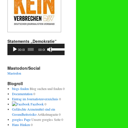
Statements „Demokratie“
Audio-
Pfeiltasten
00:00
00:00
Player
Hoch/Runter
benutzen,
um
die
Mastodon/Social
Lautstärke
Mastodon
zu
regeln.
Blogroll
blogs finden
Blog suchen und finden 0
Documentation
0
Eintrag im Journalistenverzeichnis
0
Facebook
0
Gefälschte Arzneimittel sind ein
Gesundheitsrisiko
Artikelmagazin 0
google+ Page
Unsere google+ Seite 0
Hans Hinken
0