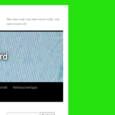
Was man weiß, was man wissen sollte, was
man wissen will
chaft
Verbrauchertipps