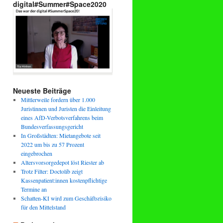
digital#Summer#Space2020
Neueste Beiträge
Mittlerweile fordern über 1.000
Juristinnen und Juristen die Einleitung
eines AfD-Verbotsverfahrens beim
Bundesverfassungsgericht
In Großstädten: Mietangebote seit
2022 um bis zu 57 Prozent
eingebrochen
Altersvorsorgedepot löst Riester ab
Trotz Filter: Doctolib zeigt
Kassenpatient:innen kostenpflichtige
Termine an
Schatten-KI wird zum Geschäftsrisiko
für den Mittelstand