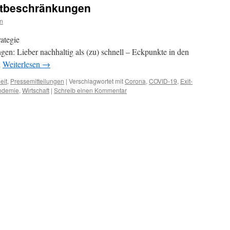
ktbeschränkungen
n
ategie
n: Lieber nachhaltig als (zu) schnell – Eckpunkte in den
n
Weiterlesen
→
eit
,
Pressemitteilungen
|
Verschlagwortet mit
Corona
,
COVID-19
,
Exit-
ndemie
,
Wirtschaft
|
Schreib einen Kommentar