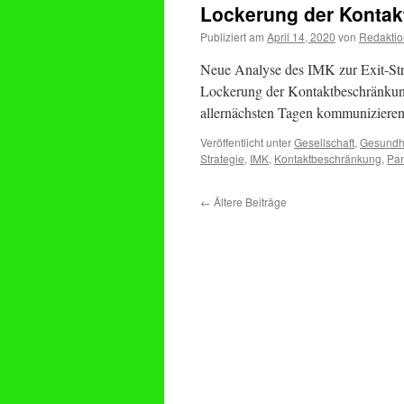
Lockerung der Konta
Publiziert am
April 14, 2020
von
Redaktio
Neue Analyse des IMK zur Exit-Str
Lockerung der Kontaktbeschränkunge
allernächsten Tagen kommuniziere
Veröffentlicht unter
Gesellschaft
,
Gesundh
Strategie
,
IMK
,
Kontaktbeschränkung
,
Pa
←
Ältere Beiträge