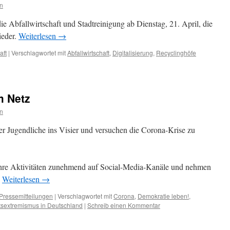
n
e Abfallwirtschaft und Stadtreinigung ab Dienstag, 21. April, die
ieder.
Weiterlesen
→
aft
|
Verschlagwortet mit
Abfallwirtschaft
,
Digitalisierung
,
Recyclinghöfe
m Netz
n
r Jugendliche ins Visier und versuchen die Corona-Krise zu
ihre Aktivitäten zunehmend auf Social-Media-Kanäle und nehmen
.
Weiterlesen
→
Pressemitteilungen
|
Verschlagwortet mit
Corona
,
Demokratie leben!
,
sextremismus in Deutschland
|
Schreib einen Kommentar