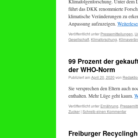
Klimafolgenforschung. Unter dem L
führt das DKK renommierte Forschu
klimatische Veränderungen zu erk
Anpassung aufzuzeigen.
Weiterles
Veröffentlicht unter
Pressemitteilungen
,
U
Gesellschaft
,
Klimaforschung
,
Klimaverä
99 Prozent der gekauf
der WHO-Norm
Publiziert am
April 20, 2020
von
Redaktio
Sie versprechen den Eltern auch no
enthalten. Mehr Lüge geht kaum.
W
Veröffentlicht unter
Ernährung
,
Pressemit
Zucker
|
Schreib einen Kommentar
Freiburger Recycling