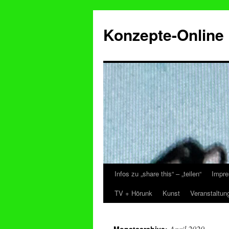
Konzepte-Online
Infos zu „share this“ – „teilen“
Impre
Zum
TV + Hörunk
Kunst
Veranstaltun
Inhalt
springen
April 2020