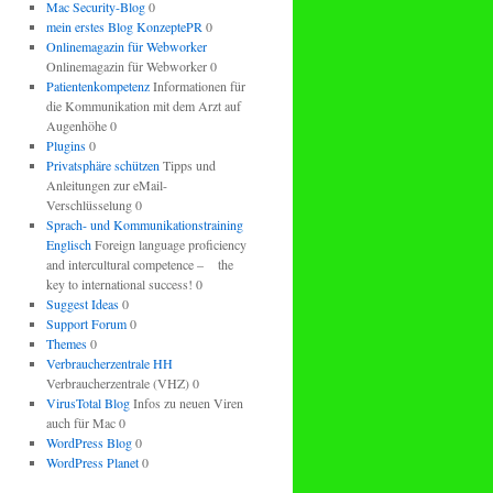
Mac Security-Blog
0
mein erstes Blog KonzeptePR
0
Onlinemagazin für Webworker
Onlinemagazin für Webworker 0
Patientenkompetenz
Informationen für
die Kommunikation mit dem Arzt auf
Augenhöhe 0
Plugins
0
Privatsphäre schützen
Tipps und
Anleitungen zur eMail-
Verschlüsselung 0
Sprach- und Kommunikationstraining
Englisch
Foreign language proficiency
and intercultural competence – the
key to international success! 0
Suggest Ideas
0
Support Forum
0
Themes
0
Verbraucherzentrale HH
Verbraucherzentrale (VHZ) 0
VirusTotal Blog
Infos zu neuen Viren
auch für Mac 0
WordPress Blog
0
WordPress Planet
0