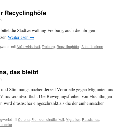
er Recyclinghöfe
n
ittet die Stadtverwaltung Freiburg, auch die übrigen
utzen
Weiterlesen
→
wortet mit
Abfallwirtschaft
,
Freiburg
,
Recyclinghöfe
|
Schreib einen
ma, das bleibt
n
n und Stimmungsmacher derzeit Vorurteile gegen Migranten und
 Virus verantwortlich. Die Bewegungsfreiheit von Flüchtlingen
 wird drastischer eingeschränkt als die der einheimischen
gwortet mit
Corona
,
Fremdenfeindlichkeit
,
Migration
,
Rassismus
,
mmentar