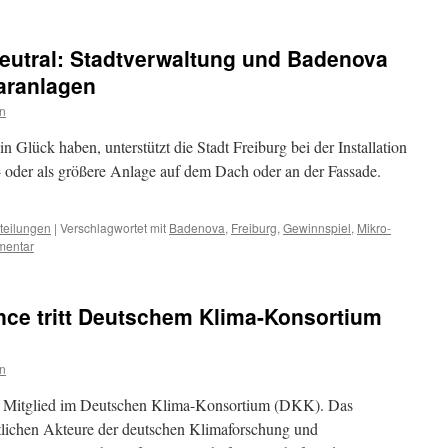
neutral: Stadtverwaltung und Badenova
aranlagen
n
 Glück haben, unterstützt die Stadt Freiburg bei der Installation
- oder als größere Anlage auf dem Dach oder an der Fassade.
teilungen
|
Verschlagwortet mit
Badenova
,
Freiburg
,
Gewinnspiel
,
Mikro-
mentar
iance tritt Deutschem Klima-Konsortium
n
rd Mitglied im Deutschen Klima-Konsortium (DKK). Das
tlichen Akteure der deutschen Klimaforschung und