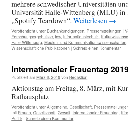
mehrere schwedischer Universitäten un
Universität Halle-Wittenberg (MLU) in
„Spotify Teardown“.
Weiterlesen
→
Veröffentlicht unter
Buchankündigungen
,
Pressemitteilungen
|
V
Forschungsergebnisse
,
idw
,
Informationstechnik
,
Kulturwissensc
Halle-Wittenberg
,
Medien- und Kommunikationswissenschaften
Wissenschaftliche Publikationen
|
Schreib einen Kommentar
Internationaler Frauentag 201
Publiziert am
März 6, 2019
von
Redaktion
Aktionstag am Freitag, 8. März, mit K
Rathausplatz
Veröffentlicht unter
Allgemeine
,
Gesellschaft
,
Pressemitteilunge
mit
Frauen
,
Gesellschaft
,
Gewalt
,
Internationaler Frauentag
,
Kin
Politik
|
Schreib einen Kommentar