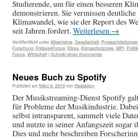
Studierende, um für einen besseren Kli
demonstrieren. Sie vermissen deutliche
Klimawandel, wie sie der Report des We
seit Jahren fordert.
Weiterlesen
→
Veröffentlicht unter
Allgemeine
,
Gesellschaft
,
Pressemitteilunge
Forschung
,
Fridays4Future
,
Klima
,
Klimaschutzziele
,
MPI
,
Politi
Future
,
Wirtschaft
|
Schreib einen Kommentar
Neues Buch zu Spotify
Publiziert am
März 9, 2019
von
Redaktion
Der Musikstreaming-Dienst Spotify galt
für Probleme der Musikindustrie. Dabei 
selbst intransparent, sammelt viele Dat
und nutzte in seiner Anfangszeit sogar 
Dies und mehr beschreiben Forscherinn