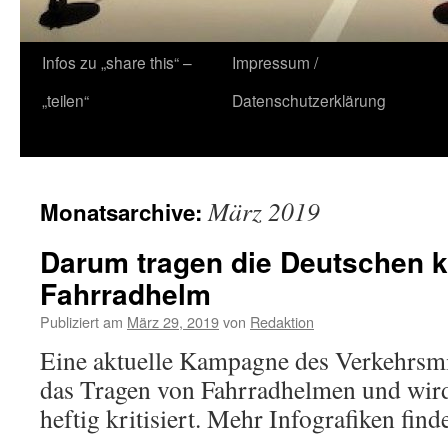
Zum
Infos zu „share this“ –
Impressum /
Inhalt
„teilen“
Datenschutzerklärung
springen
März 2019
Monatsarchive:
Darum tragen die Deutschen 
Fahrradhelm
Publiziert am
März 29, 2019
von
Redaktion
Eine aktuelle Kampagne des Verkehrsmi
das Tragen von Fahrradhelmen und wird
heftig kritisiert. Mehr Infografiken finde