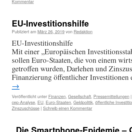
Kommentar
EU-Investitionshilfe
Publiziert am
März 26, 2019
von
Redaktion
EU-Investitionshilfe
Mit einer „Europäischen Investitionssta
sollen Euro-Staaten, die von einem wirt
getroffen wurden, Darlehen und Zinszu
Finanzierung öffentlicher Investitionen 
→
Veröffentlicht unter
Finanzen
,
Gesellschaft
,
Pressemitteilungen
|
cep-Analyse
,
EU
,
Euro-Staaten
,
Geldpolitik
,
öffentliche Investit
Zinszuschüsse
|
Schreib einen Kommentar
„Die Smartphone-Epidemie – G