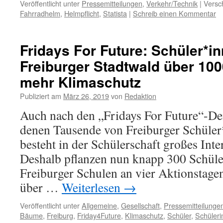
Veröffentlicht unter
Pressemitteilungen
,
Verkehr/Technik
|
Versc
Fahrradhelm
,
Helmpflicht
,
Statista
|
Schreib einen Kommentar
Fridays For Future: Schüler*i
Freiburger Stadtwald über 10
mehr Klimaschutz
Publiziert am
März 26, 2019
von
Redaktion
Auch nach den „Fridays For Future“-De
denen Tausende von Freiburger Schüler
besteht in der Schülerschaft großes Int
Deshalb pflanzen nun knapp 300 Schüle
Freiburger Schulen an vier Aktionstage
über …
Weiterlesen
→
Veröffentlicht unter
Allgemeine
,
Gesellschaft
,
Pressemitteilunge
Bäume
,
Freiburg
,
Friday4Future
,
Klimaschutz
,
Schüler
,
Schüleri