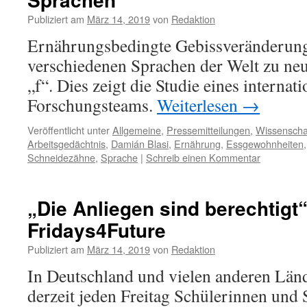
Publiziert am
März 14, 2019
von
Redaktion
Ernährungsbedingte Gebissveränderung
verschiedenen Sprachen der Welt zu ne
„f“. Dies zeigt die Studie eines internat
Forschungsteams.
Weiterlesen
→
Veröffentlicht unter
Allgemeine
,
Pressemitteilungen
,
Wissenscha
Arbeitsgedächtnis
,
Damián Blasi
,
Ernährung
,
Essgewohnheiten
Schneidezähne
,
Sprache
|
Schreib einen Kommentar
„Die Anliegen sind berechtigt“
Fridays4Future
Publiziert am
März 14, 2019
von
Redaktion
In Deutschland und vielen anderen Län
derzeit jeden Freitag Schülerinnen und 