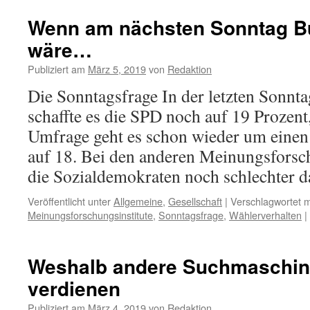
Wenn am nächsten Sonntag B
wäre…
Publiziert am
März 5, 2019
von
Redaktion
Die Sonntagsfrage In der letzten Sonnt
schaffte es die SPD noch auf 19 Prozent,
Umfrage geht es schon wieder um einen
auf 18. Bei den anderen Meinungsforsch
die Sozialdemokraten noch schlechter 
Veröffentlicht unter
Allgemeine
,
Gesellschaft
|
Verschlagwortet m
Meinungsforschungsinstitute
,
Sonntagsfrage
,
Wählerverhalten
|
Weshalb andere Suchmaschin
verdienen
Publiziert am
März 4, 2019
von
Redaktion