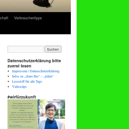
chaft
Verbrauchertipps
Datenschutzerklärung bitte
zuerst lesen
Impressum / Datenschutzerklärung
Infos zu „share this“ – „teilen“
Lesestoff für alle Tage
Videoclips
#wirfürzukunft