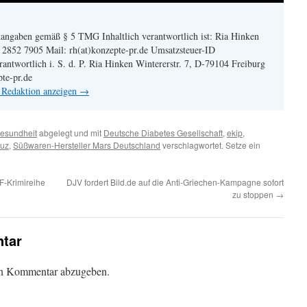
angaben gemäß § 5 TMG Inhaltlich verantwortlich ist: Ria Hinken
| 2852 7905 Mail: rh(at)konzepte-pr.de Umsatzsteuer-ID
twortlich i. S. d. P. Ria Hinken Wintererstr. 7, D-79104 Freiburg
pte-pr.de
n Redaktion anzeigen
→
esundheit
abgelegt und mit
Deutsche Diabetes Gesellschaft
,
ekip
,
ğuz
,
Süßwaren-Hersteller Mars Deutschland
verschlagwortet. Setze ein
F-Krimireihe
DJV fordert Bild.de auf die Anti-Griechen-Kampagne sofort
zu stoppen
→
tar
en Kommentar abzugeben.