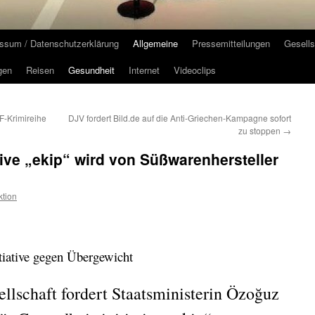
ssum / Datenschutzerklärung
Allgemeine
Pressemitteilungen
Gesells
gen
Reisen
Gesundheit
Internet
Videoclips
F-Krimireihe
DJV fordert Bild.de auf die Anti-Griechen-Kampagne sofort
zu stoppen
→
tive „ekip“ wird von Süßwarenhersteller
tion
tiative gegen Übergewicht
llschaft fordert Staatsministerin Özoğuz