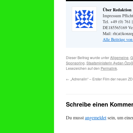
Über Redaktion
Impressum Pflicht
Tel. +49 (0) 761 
DE185565169 Veran
Mail: rh(at)konze
Alle Beiträge vo
Dieser Beitrag wurde unter
Allgemeine
,
G
Sponsoring
,
Staatsministerin Aydan Özo
Lesezeichen auf den
Permalink
.
←
„Adrenalin“ – Erster Film der neuen ZD
Schreibe einen Kommen
Du musst
angemeldet
sein, um ein