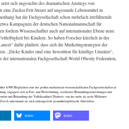
setzt sich angesichts des dramatischen Anstiegs von
ür eine Zucker-Fett-Steuer auf ungesunde Lebensmittel in
enhang hat die Fachgesellschaft schon mehrfach irreführende
, etwa Kampagnen der deutschen Nationalmannschaft für
n fordern Wissenschaftler auch auf internationaler Ebene neue
ttleibigkeit bei Kindern. So haben Forscher kürzlich in der
ancet“ dafür plädiert, dass sich die Marketingstrategien der
ten. „Dicke Kinder sind eine Investition für künftige Umsätze“,
or der internationalen Fachgesellschaft World Obesity Federation,
ber 8.900 Mitgliedern eine der großen medizinisch-wissenschaftlichen Fachgesellschaften in
hung, engagiert sich in Fort- und Weiterbildung, zertifiziert Behandlungseinrichtungen und
vention und Behandlung der Volkskrankheit Diabetes, von der mehr als sechs Millionen
Zweck unternimmt sie auch umfangreiche gesundheitspolitische Aktivitäten.
teilen
teilen