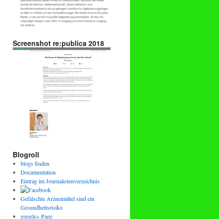
Screenshot re:publica 2018
Blogroll
blogs finden
Documentation
Eintrag im Journalistenverzeichnis
Gefälschte Arzneimittel sind ein
Gesundheitsrisiko
google+ Page