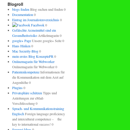
regeln.
Blogroll
blogs finden
Blog suchen und finden 0
Documentation
0
Eintrag im Journalistenverzeichnis
0
Facebook
0
Gefälschte Arzneimittel sind ein
Gesundheitsrisiko
Artikelmagazin 0
google+ Page
Unsere google+ Seite 0
Hans Hinken
0
Mac Security-Blog
0
mein erstes Blog KonzeptePR
0
Onlinemagazin für Webworker
Onlinemagazin für Webworker 0
Patientenkompetenz
Informationen für
die Kommunikation mit dem Arzt auf
Augenhöhe 0
Plugins
0
Privatsphäre schützen
Tipps und
Anleitungen zur eMail-
Verschlüsselung 0
Sprach- und Kommunikationstraining
Englisch
Foreign language proficiency
and intercultural competence – the
key to international success! 0
Suggest Ideas
0