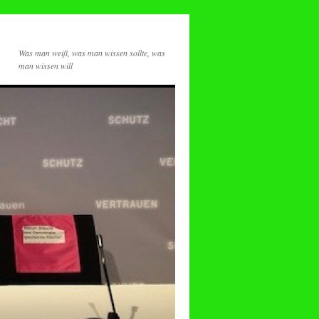
Was man weiß, was man wissen sollte, was
man wissen will