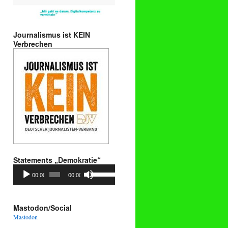
Journalismus ist KEIN
Verbrechen
Statements „Demokratie“
Audio-
Pfeiltasten
00:00
00:00
Player
Hoch/Runter
benutzen,
um
die
Mastodon/Social
Lautstärke
Mastodon
zu