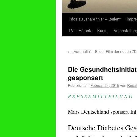
Infos zu „share this“ – „teilen“
Impre
Zum
TV + Hörunk
Kunst
Veranstaltun
Inhalt
springen
←
„Adrenalin“ – Erster Film der neuen ZD
Die Gesundheitsinitia
gesponsert
Publiziert am
Februar 24, 2015
von
Redak
P R E S S E M I T T E I L U N G
Mars Deutschland sponsert Ini
Deutsche Diabetes Gese