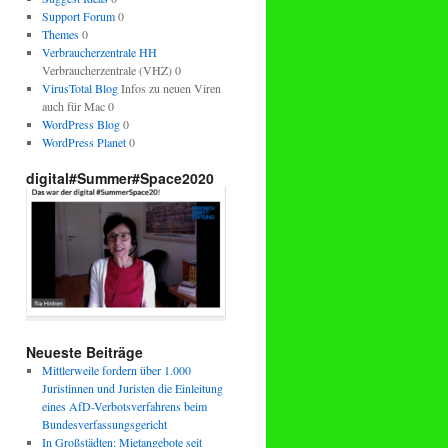
Support Forum
0
Themes
0
Verbraucherzentrale HH
Verbraucherzentrale (VHZ) 0
VirusTotal Blog
Infos zu neuen Viren
auch für Mac 0
WordPress Blog
0
WordPress Planet
0
digital#Summer#Space2020
Neueste Beiträge
Mittlerweile fordern über 1.000
Juristinnen und Juristen die Einleitung
eines AfD-Verbotsverfahrens beim
Bundesverfassungsgericht
In Großstädten: Mietangebote seit