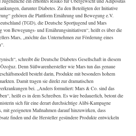
 Jugendliche ein erhöhtes Risiko für Übergewicht und Adipositas
nkungen, darunter Diabetes. Zu den Beteiligten der Initiative
erung“ gehören die Plattform Ernährung und Bewegung e.V.
Deutschland (TGD), die Deutsche Sportjugend und Mars
g von Bewegungs- und Ernährungsinitiativen“, heißt es über die
tellers Mars, „möchte das Unternehmen zur Förderung eines
n“.
ynisch“, schreibt die Deutsche Diabetes Gesellschaft in diesem
 Özoğuz. Denn Süßwarenhersteller wie Mars tun das genaue
eschäftsmodell besteht darin, Produkte mit besonders hohem
rmarkten. Damit tragen sie direkt zur dramatischen
erkrankungen bei. „Anders formuliert: Mars & Co. sind das
eben“, heißt es in dem Schreiben. Es wäre bedauerlich, betont die
nisterin sich für eine derart durchsichtige Alibi-Kampagne
es, mit geeigneten Maßnahmen darauf hinzuwirken, dass
atz finden und die Hersteller gesündere Produkte entwickeln