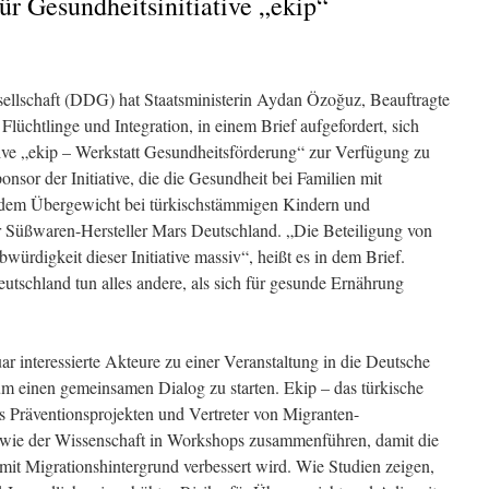
ür Gesundheitsinitiative „ekip“
ellschaft (DDG) hat Staatsministerin Aydan Özoğuz, Beauftragte
Flüchtlinge und Integration, in einem Brief aufgefordert, sich
iative „ekip – Werkstatt Gesundheitsförderung“ zur Verfügung zu
onsor der Initiative, die die Gesundheit bei Familien mit
 dem Übergewicht bei türkischstämmigen Kindern und
er Süßwaren-Hersteller Mars Deutschland. „Die Beteiligung von
ürdigkeit dieser Initiative massiv“, heißt es in dem Brief.
utschland tun alles andere, als sich für gesunde Ernährung
uar interessierte Akteure zu einer Veranstaltung in die Deutsche
 um einen gemeinsamen Dialog zu starten. Ekip – das türkische
s Präventionsprojekten und Vertreter von Migranten-
owie der Wissenschaft in Workshops zusammenführen, damit die
mit Migrationshintergrund verbessert wird. Wie Studien zeigen,