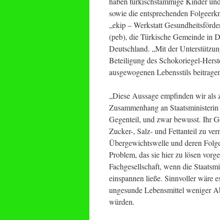
haben türkischstämmige Kinder und
sowie die entsprechenden Folgeerkra
„ekip – Werkstatt Gesundheitsförd
(peb), die Türkische Gemeinde in 
Deutschland. „Mit der Unterstützun
Beteiligung des Schokoriegel-Hers
ausgewogenen Lebensstils beitrage
„Diese Aussage empfinden wir als z
Zusammenhang an Staatsministerin
Gegenteil, und zwar bewusst. Ihr G
Zucker-, Salz- und Fettanteil zu ve
Übergewichtswelle und deren Folge
Problem, das sie hier zu lösen vorg
Fachgesellschaft, wenn die Staatsmi
einspannen ließe. Sinnvoller wäre 
ungesunde Lebensmittel weniger Abs
würden.