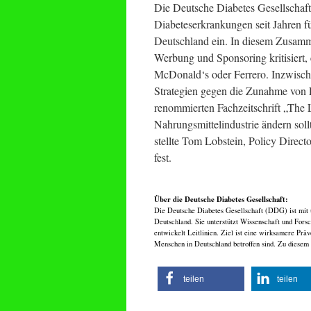
Die Deutsche Diabetes Gesellschaft 
Diabeteserkrankungen seit Jahren f
Deutschland ein. In diesem Zusamm
Werbung und Sponsoring kritisiert
McDonald‘s oder Ferrero. Inzwische
Strategien gegen die Zunahme von Fe
renommierten Fachzeitschrift „The L
Nahrungsmittelindustrie ändern soll
stellte Tom Lobstein, Policy Direct
fest.
Über die Deutsche Diabetes Gesellschaft:
Die Deutsche Diabetes Gesellschaft (DDG) ist mit ü
Deutschland. Sie unterstützt Wissenschaft und Forsc
entwickelt Leitlinien. Ziel ist eine wirksamere Prä
Menschen in Deutschland betroffen sind. Zu diesem 
teilen
teilen