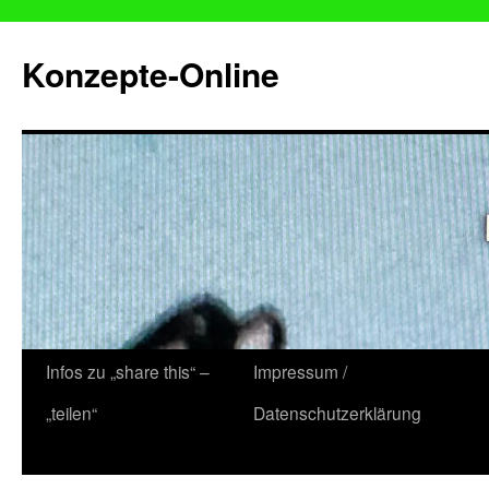
Konzepte-Online
Zum
Infos zu „share this“ –
Impressum /
Inhalt
„teilen“
Datenschutzerklärung
springen