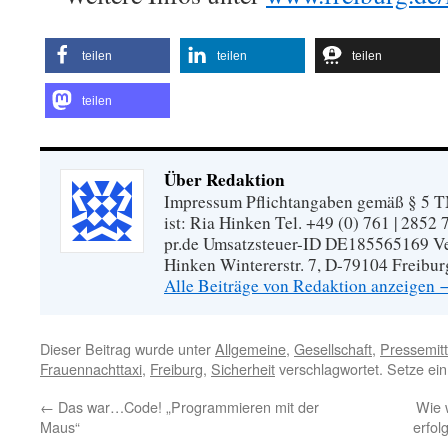
teilen
teilen
teilen
teilen
Über Redaktion
Impressum Pflichtangaben gemäß § 5 TM
ist: Ria Hinken Tel. +49 (0) 761 | 2852
pr.de Umsatzsteuer-ID DE185565169 Vera
Hinken Wintererstr. 7, D-79104 Freibur
Alle Beiträge von Redaktion anzeigen
Dieser Beitrag wurde unter
Allgemeine
,
Gesellschaft
,
Pressemitt
Frauennachttaxi
,
Freiburg
,
Sicherheit
verschlagwortet. Setze ei
←
Das war…Code! „Programmieren mit der
Wie 
Maus“
erfol