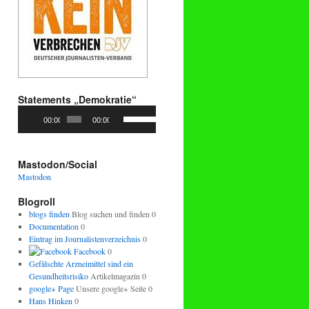
Statements „Demokratie“
Audio-
Pfeiltasten
00:00
00:00
Player
Hoch/Runter
benutzen,
um
die
Mastodon/Social
Lautstärke
Mastodon
zu
regeln.
Blogroll
blogs finden
Blog suchen und finden 0
Documentation
0
Eintrag im Journalistenverzeichnis
0
Facebook
0
Gefälschte Arzneimittel sind ein
Gesundheitsrisiko
Artikelmagazin 0
google+ Page
Unsere google+ Seite 0
Hans Hinken
0