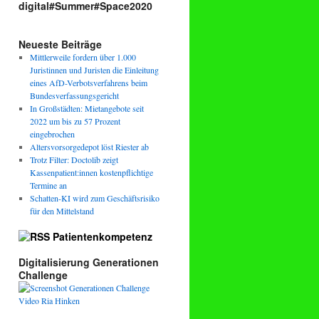
digital#Summer#Space2020
Neueste Beiträge
Mittlerweile fordern über 1.000
Juristinnen und Juristen die Einleitung
eines AfD-Verbotsverfahrens beim
Bundesverfassungsgericht
In Großstädten: Mietangebote seit
2022 um bis zu 57 Prozent
eingebrochen
Altersvorsorgedepot löst Riester ab
Trotz Filter: Doctolib zeigt
Kassenpatient:innen kostenpflichtige
Termine an
Schatten-KI wird zum Geschäftsrisiko
für den Mittelstand
Patientenkompetenz
Digitalisierung Generationen
Challenge