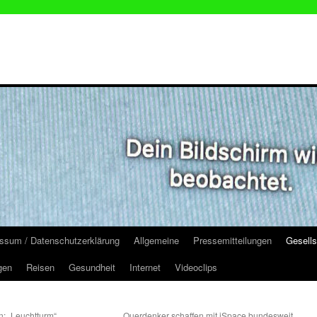
ssum / Datenschutzerklärung
Allgemeine
Pressemitteilungen
Gesells
gen
Reisen
Gesundheit
Internet
Videoclips
: „Leuchtturm“
Querdenker schaffen mit iSpace bundesweit