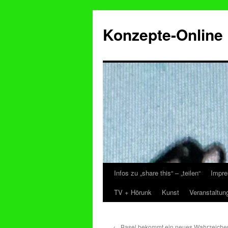
Konzepte-Online
Infos zu „share this“ – „teilen“
Impre
Zum
TV + Hörunk
Kunst
Veranstaltun
Inhalt
springen
←
Basel bekommt ein neues Wahrzeichen