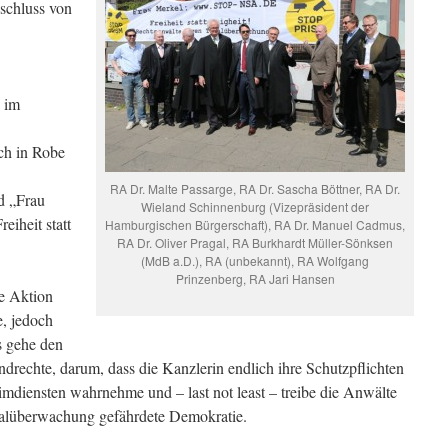
schluss von
 im
ich in Robe
RA Dr. Malte Passarge, RA Dr. Sascha Böttner, RA Dr.
d „Frau
Wieland Schinnenburg (Vizepräsident der
iheit statt
Hamburgischen Bürgerschaft), RA Dr. Manuel Cadmus,
RA Dr. Oliver Pragal, RA Burkhardt Müller-Sönksen
(MdB a.D.), RA (unbekannt), RA Wolfgang
Prinzenberg, RA Jari Hansen
se Aktion
, jedoch
Es gehe den
drechte, darum, dass die Kanzlerin endlich ihre Schutzpflichten
mdiensten wahrnehme und – last not least – treibe die Anwälte
talüberwachung gefährdete Demokratie.