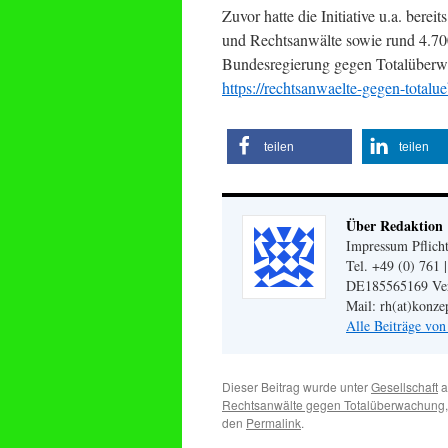
Zuvor hatte die Initiative u.a. berei
und Rechtsanwälte sowie rund 4.70
Bundesregierung gegen Totalüberwa
https://rechtsanwaelte-gegen-totalu
teilen
teilen
Über Redaktion
Impressum Pflicht
Tel. +49 (0) 761 
DE185565169 Veran
Mail: rh(at)konze
Alle Beiträge vo
Dieser Beitrag wurde unter
Gesellschaft
a
Rechtsanwälte gegen Totalüberwachung
den
Permalink
.