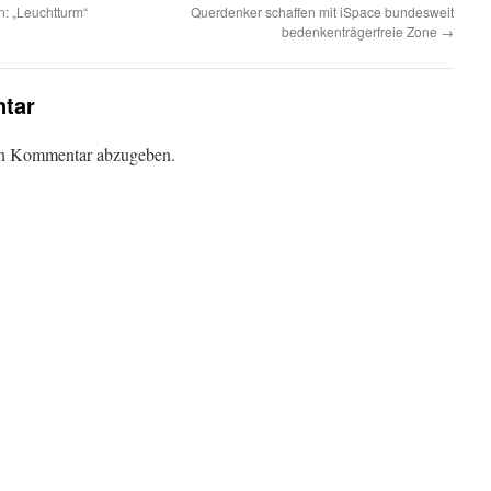
: „Leuchtturm“
Querdenker schaffen mit iSpace bundesweit
bedenkenträgerfreie Zone
→
tar
en Kommentar abzugeben.