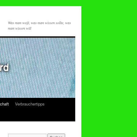
Was man weiß, was man wissen sollte, was
man wissen will
chaft
Verbrauchertipps