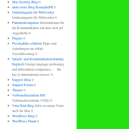
Mac Security-Blog
0
mein erstes Blog KonzeptePR
0
Onlinemagazin für Webworker
Onlinemagazin für Webworker 0
Patientenkompetenz
Informationen für
die Kommunikation mit dem Arzt auf
Augenhöhe 0
Plugins
0
Privatsphäre schützen
Tipps und
Anleitungen zur eMail-
Verschlüsselung 0
Sprach- und Kommunikationstraining
Englisch
Foreign language proficiency
and intercultural competence – the
key to international success! 0
Suggest Ideas
0
Support Forum
0
Themes
0
Verbraucherzentrale HH
Verbraucherzentrale (VHZ) 0
VirusTotal Blog
Infos zu neuen Viren
auch für Mac 0
WordPress Blog
0
WordPress Planet
0