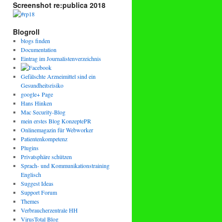
Screenshot re:publica 2018
Blogroll
blogs finden
Documentation
Eintrag im Journalistenverzeichnis
Gefälschte Arzneimittel sind ein
Gesundheitsrisiko
google+ Page
Hans Hinken
Mac Security-Blog
mein erstes Blog KonzeptePR
Onlinemagazin für Webworker
Patientenkompetenz
Plugins
Privatsphäre schützen
Sprach- und Kommunikationstraining
Englisch
Suggest Ideas
Support Forum
Themes
Verbraucherzentrale HH
VirusTotal Blog