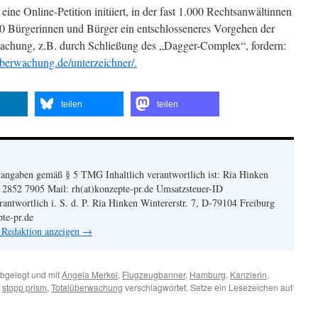
ts eine Online-Petition initiiert, in der fast 1.000 Rechtsanwältinnen
0 Bürgerinnen und Bürger ein entschlosseneres Vorgehen der
chung, z.B. durch Schließung des „Dagger-Complex“, fordern:
eberwachung.de/unterzeichner/.
teilen
teilen
angaben gemäß § 5 TMG Inhaltlich verantwortlich ist: Ria Hinken
| 2852 7905 Mail: rh(at)konzepte-pr.de Umsatzsteuer-ID
twortlich i. S. d. P. Ria Hinken Wintererstr. 7, D-79104 Freiburg
pte-pr.de
n Redaktion anzeigen
→
bgelegt und mit
Angela Merkel
,
Flugzeugbanner
,
Hamburg
,
Kanzlerin
,
,
stopp prism
,
Totalüberwachung
verschlagwortet. Setze ein Lesezeichen auf