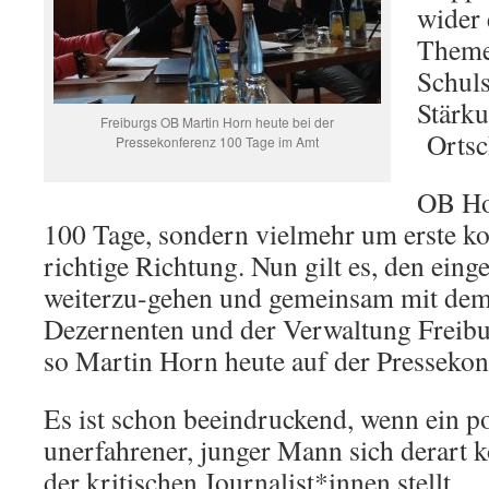
wider 
Theme
Schuls
Stärku
Freiburgs OB Martin Horn heute bei der
Ortsc
Pressekonferenz 100 Tage im Amt
OB Ho
100 Tage, sondern vielmehr um erste kon
richtige Richtung. Nun gilt es, den ein
weiterzu-gehen und gemeinsam mit dem
Dezernenten und der Verwaltung Freibu
so Martin Horn heute auf der Pressekon
Es ist schon beeindruckend, wenn ein po
unerfahrener, junger Mann sich derart 
der kritischen Journalist*innen stellt.