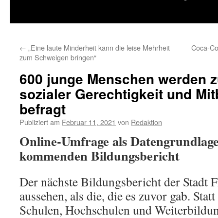
springen
←
„Eine laute Minderheit kann die leise Mehrheit
Coca-Col
zum Schweigen bringen“
600 junge Menschen werden z
sozialer Gerechtigkeit und M
befragt
Publiziert am
Februar 11, 2021
von
Redaktion
Online-Umfrage als Datengrundlage
kommenden Bildungsbericht
Der nächste Bildungsbericht der Stadt F
aussehen, als die, die es zuvor gab. Stat
Schulen, Hochschulen und Weiterbildung