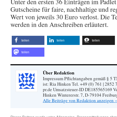
Unter den ersten 36 Einträgen im Padle
Gutscheine für faire, nachhaltige und r
Wert von jeweils 30 Euro verlost. Die
werden in den Anschreiben erläutert.
teilen
teilen
teilen
teilen
Über Redaktion
Impressum Pflichtangaben gemäß § 5 TM
ist: Ria Hinken Tel. +49 (0) 761 | 2852
pr.de Umsatzsteuer-ID DE185565169 Vera
Hinken Wintererstr. 7, D-79104 Freibur
Alle Beiträge von Redaktion anzeigen
Dieser Beitrag wurde unter
Allgemeine
,
Pressemitteilungen
abge