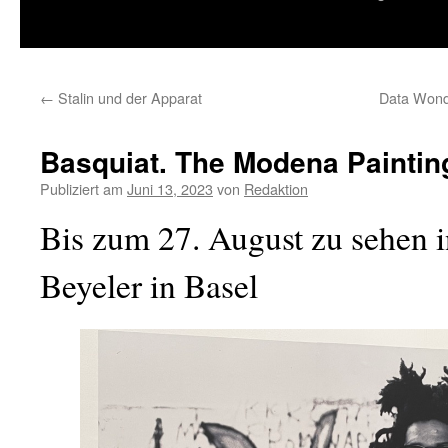
springen
←
Stalin und der Apparat
Data Wonde
Basquiat. The Modena Paintin
Publiziert am
Juni 13, 2023
von
Redaktion
Bis zum 27. August zu sehen i
Beyeler in Basel