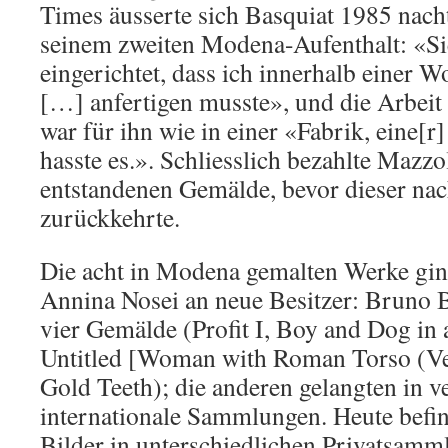
Times äusserte sich Basquiat 1985 nacht
seinem zweiten Modena-Aufenthalt: «Si
eingerichtet, dass ich innerhalb einer 
[…] anfertigen musste», und die Arbeit
war für ihn wie in einer «Fabrik, eine[r]
hasste es.». Schliesslich bezahlte Mazzo
entstandenen Gemälde, bevor dieser na
zurückkehrte.
Die acht in Modena gemalten Werke ging
Annina Nosei an neue Besitzer: Bruno 
vier Gemälde (Profit I, Boy and Dog i
Untitled [Woman with Roman Torso (Ven
Gold Teeth); die anderen gelangten in v
internationale Sammlungen. Heute befind
Bilder in unterschiedlichen Privatsam