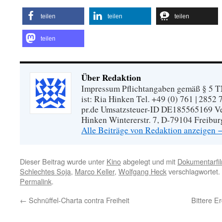
teilen
teilen
teilen
teilen
Über Redaktion
Impressum Pflichtangaben gemäß § 5 TM
ist: Ria Hinken Tel. +49 (0) 761 | 2852
pr.de Umsatzsteuer-ID DE185565169 Vera
Hinken Wintererstr. 7, D-79104 Freibur
Alle Beiträge von Redaktion anzeigen
Dieser Beitrag wurde unter
Kino
abgelegt und mit
Dokumentarf
Schlechtes Soja
,
Marco Keller
,
Wolfgang Heck
verschlagwortet.
Permalink
.
←
Schnüffel-Charta contra Freiheit
Bittere E