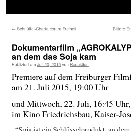
springen
←
Schnüffel-Charta contra Freiheit
Bittere E
Dokumentarfilm „AGROKALYPS
an dem das Soja kam
Publiziert am
Juli 20, 2015
von
Redaktion
Premiere auf dem Freiburger Filmf
am 21. Juli 2015, 19:00 Uhr
und Mittwoch, 22. Juli, 16:45 Uhr,
im Kino Friedrichsbau, Kaiser-Jos
..“Soja ist ein Schlüsselprodukt, an dem