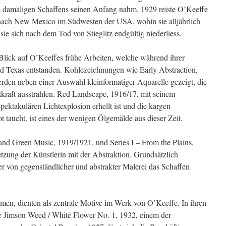
s damaligen Schaffens seinen Anfang nahm. 1929 reiste O’Keeffe
nach New Mexico im Südwesten der USA, wohin sie alljährlich
sie sich nach dem Tod von Stieglitz endgültig niederliess.
Blick auf O’Keeffes frühe Arbeiten, welche während ihrer
und Texas entstanden. Kohlezeichnungen wie Early Abstraction,
rden neben einer Auswahl kleinformatiger Aquarelle gezeigt, die
tkraft ausstrahlen. Red Landscape, 1916/17, mit seinem
pektakulären Lichtexplosion erhellt ist und die kargen
 taucht, ist eines der wenigen Ölgemälde aus dieser Zeit.
nd Green Music, 1919/1921, und Series I – From the Plains,
tzung der Künstlerin mit der Abstraktion. Grundsätzlich
 von gegenständlicher und abstrakter Malerei das Schaffen
men, dienten als zentrale Motive im Werk von O’Keeffe. In ihren
e Jimson Weed / White Flower No. 1, 1932, einem der