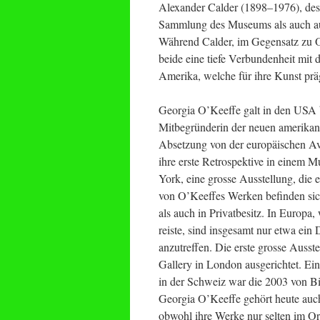
Alexander Calder (1898–1976), dess
Sammlung des Museums als auch auf
Während Calder, im Gegensatz zu O’
beide eine tiefe Verbundenheit mit
Amerika, welche für ihre Kunst pr
Georgia O’Keeffe galt in den USA b
Mitbegründerin der neuen amerikani
Absetzung von der europäischen Ava
ihre erste Retrospektive in einem 
York, eine grosse Ausstellung, die e
von O’Keeffes Werken befinden sic
als auch in Privatbesitz. In Europa
reiste, sind insgesamt nur etwa ei
anzutreffen. Die erste grosse Auss
Gallery in London ausgerichtet. Ei
in der Schweiz war die 2003 von Bi
Georgia O’Keeffe gehört heute auc
obwohl ihre Werke nur selten im Ori