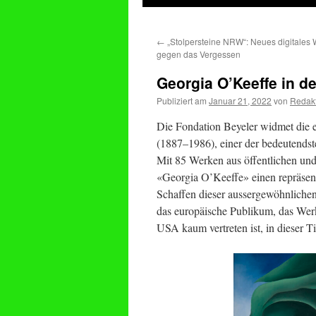
springen
←
„Stolpersteine NRW“: Neues digitale
gegen das Vergessen
Georgia O’Keeffe in d
Publiziert am
Januar 21, 2022
von
Redak
Die Fondation Beyeler widmet die e
(1887–1986), einer der bedeutends
Mit 85 Werken aus öffentlichen un
«Georgia O’Keeffe» einen repräsent
Schaffen dieser aussergewöhnlichen 
das europäische Publikum, das Wer
USA kaum vertreten ist, in dieser T