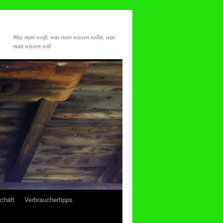
Was man weiß, was man wissen sollte, was
man wissen will
chaft
Verbrauchertipps