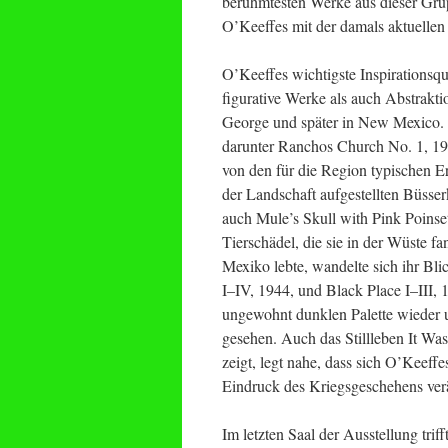
berühmtesten Werke aus dieser Grup
O’Keeffes mit der damals aktuelle
O’Keeffes wichtigste Inspirationsqu
figurative Werke als auch Abstrakti
George und später in New Mexico. 
darunter Ranchos Church No. 1, 19
von den für die Region typischen E
der Landschaft aufgestellten Büsserk
auch Mule’s Skull with Pink Poinse
Tierschädel, die sie in der Wüste 
Mexiko lebte, wandelte sich ihr Bli
I–IV, 1944, und Black Place I–III, 
ungewohnt dunklen Palette wieder 
gesehen. Auch das Stillleben It Wa
zeigt, legt nahe, dass sich O’Kee
Eindruck des Kriegsgeschehens ver
Im letzten Saal der Ausstellung tri