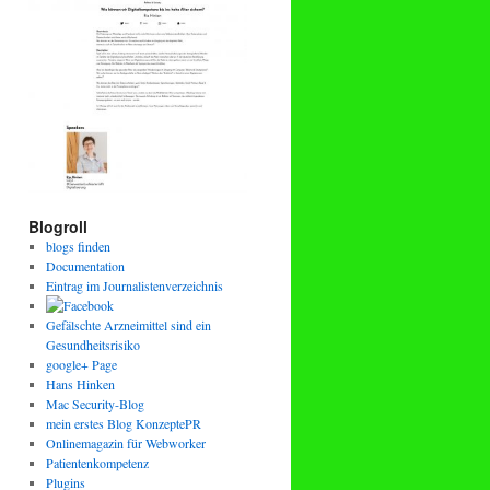
Blogroll
blogs finden
Documentation
Eintrag im Journalistenverzeichnis
Gefälschte Arzneimittel sind ein
Gesundheitsrisiko
google+ Page
Hans Hinken
Mac Security-Blog
mein erstes Blog KonzeptePR
Onlinemagazin für Webworker
Patientenkompetenz
Plugins