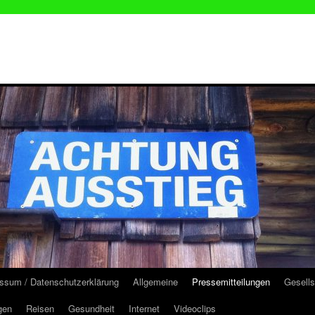
ssum / Datenschutzerklärung
Allgemeine
Pressemitteilungen
Gesells
gen
Reisen
Gesundheit
Internet
Videoclips