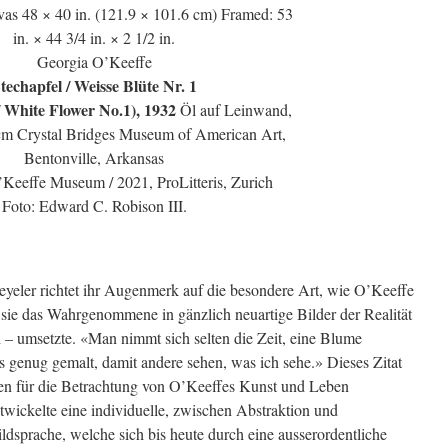
vas 48 × 40 in. (121.9 × 101.6 cm) Framed: 53
in. × 44 3/4 in. × 2 1/2 in.
Georgia O’Keeffe
techapfel / Weisse Blüte Nr. 1
 White Flower No.1), 1932
Öl auf Leinwand,
cm Crystal Bridges Museum of American Art,
Bentonville, Arkansas
Keeffe Museum / 2021, ProLitteris, Zurich
Foto: Edward C. Robison III.
eyeler richtet ihr Augenmerk auf die besondere Art, wie O’Keeffe
sie das Wahrgenommene in gänzlich neuartige Bilder der Realität
h – umsetzte. «Man nimmt sich selten die Zeit, eine Blume
ss genug gemalt, damit andere sehen, was ich sehe.» Dieses Zitat
den für die Betrachtung von O’Keeffes Kunst und Leben
ickelte eine individuelle, zwischen Abstraktion und
dsprache, welche sich bis heute durch eine ausserordentliche