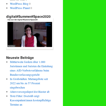
WordPress Blog
0
WordPress Planet
0
digital#Summer#Space2020
Neueste Beiträge
Mittlerweile fordern über 1.000
Juristinnen und Juristen die Einleitung
eines AfD-Verbotsverfahrens beim
Bundesverfassungsgericht
In Großstädten: Mietangebote seit
2022 um bis zu 57 Prozent
eingebrochen
Altersvorsorgedepot löst Riester ab
Trotz Filter: Doctolib zeigt
Kassenpatient:innen kostenpflichtige
Termine an