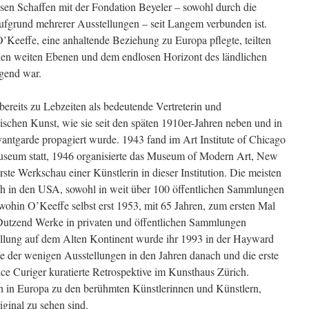
en Schaffen mit der Fondation Beyeler – sowohl durch die
grund mehrerer Ausstellungen – seit Langem verbunden ist.
Keeffe, eine anhaltende Beziehung zu Europa pflegte, teilten
 den weiten Ebenen und dem endlosen Horizont des ländlichen
ägend war.
ereits zu Lebzeiten als bedeutende Vertreterin und
schen Kunst, wie sie seit den späten 1910er-Jahren neben und in
ntgarde propagiert wurde. 1943 fand im Art Institute of Chicago
Museum statt, 1946 organisierte das Museum of Modern Art, New
rste Werkschau einer Künstlerin in dieser Institution. Die meisten
h in den USA, sowohl in weit über 100 öffentlichen Sammlungen
, wohin O’Keeffe selbst erst 1953, mit 65 Jahren, zum ersten Mal
n Dutzend Werke in privaten und öffentlichen Sammlungen
tellung auf dem Alten Kontinent wurde ihr 1993 in der Hayward
ne der wenigen Ausstellungen in den Jahren danach und die erste
ce Curiger kuratierte Retrospektive im Kunsthaus Zürich.
h in Europa zu den berühmten Künstlerinnen und Künstlern,
ginal zu sehen sind.