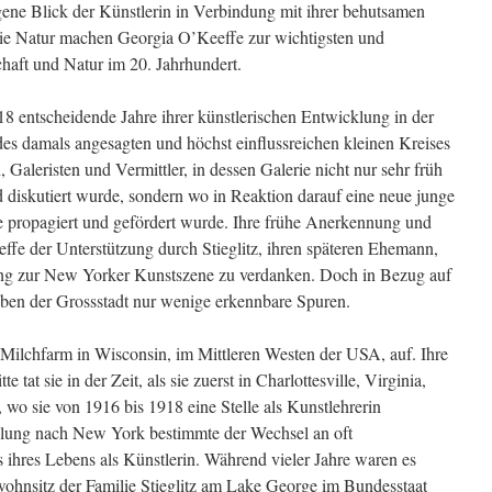
gene Blick der Künstlerin in Verbindung mit ihrer behutsamen
ie Natur machen Georgia O’Keeffe zur wichtigsten und
chaft und Natur im 20. Jahrhundert.
8 entscheidende Jahre ihrer künstlerischen Entwicklung in der
s damals angesagten und höchst einflussreichen kleinen Kreises
 Galeristen und Vermittler, in dessen Galerie nicht nur sehr früh
 diskutiert wurde, sondern wo in Reaktion darauf eine neue junge
e propagiert und gefördert wurde. Ihre frühe Anerkennung und
ffe der Unterstützung durch Stieglitz, ihren späteren Ehemann,
ung zur New Yorker Kunstszene zu verdanken. Doch in Bezug auf
Leben der Grossstadt nur wenige erkennbare Spuren.
 Milchfarm in Wisconsin, im Mittleren Westen der USA, auf. Ihre
 tat sie in der Zeit, als sie zuerst in Charlottesville, Virginia,
 wo sie von 1916 bis 1918 eine Stelle als Kunstlehrerin
dlung nach New York bestimmte der Wechsel an oft
ihres Lebens als Künstlerin. Während vieler Jahre waren es
ohnsitz der Familie Stieglitz am Lake George im Bundesstaat