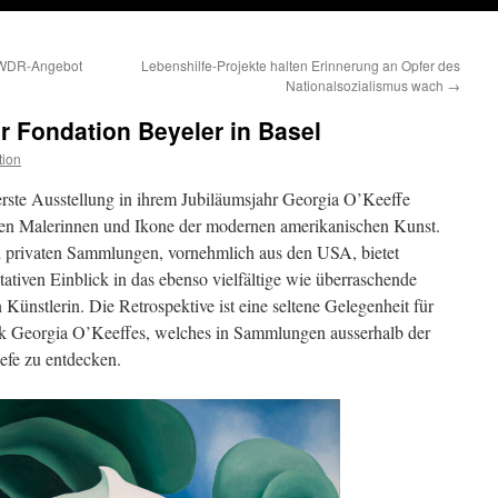
s WDR-Angebot
Lebenshilfe-Projekte halten Erinnerung an Opfer des
Nationalsozialismus wach
→
er Fondation Beyeler in Basel
tion
rste Ausstellung in ihrem Jubiläumsjahr Georgia O’Keeffe
ten Malerinnen und Ikone der modernen amerikanischen Kunst.
d privaten Sammlungen, vornehmlich aus den USA, bietet
ativen Einblick in das ebenso vielfältige wie überraschende
Künstlerin. Die Retrospektive ist eine seltene Gelegenheit für
k Georgia O’Keeffes, welches in Sammlungen ausserhalb der
iefe zu entdecken.