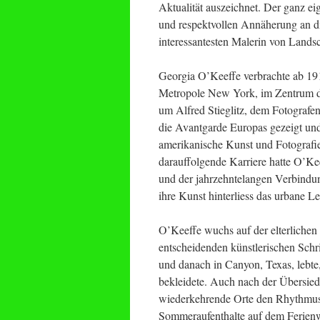
Aktualität auszeichnet. Der ganz ei
und respektvollen Annäherung an d
interessantesten Malerin von Lands
Georgia O’Keeffe verbrachte ab 191
Metropole New York, im Zentrum de
um Alfred Stieglitz, dem Fotografen,
die Avantgarde Europas gezeigt und
amerikanische Kunst und Fotografi
darauffolgende Karriere hatte O’Kee
und der jahrzehntelangen Verbind
ihre Kunst hinterliess das urbane 
O’Keeffe wuchs auf der elterlichen
entscheidenden künstlerischen Schritte
und danach in Canyon, Texas, lebte,
bekleidete. Auch nach der Übersie
wiederkehrende Orte den Rhythmus 
Sommeraufenthalte auf dem Ferienw