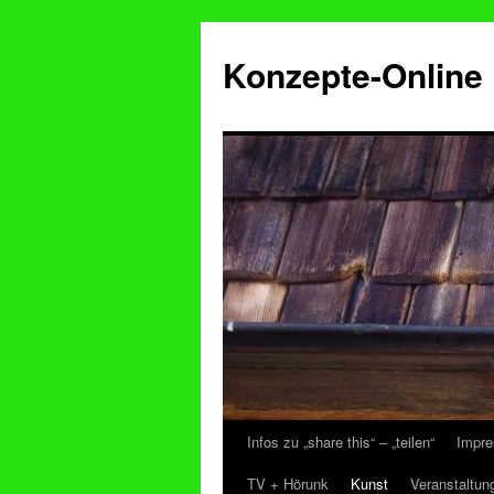
Konzepte-Online
Infos zu „share this“ – „teilen“
Impre
Zum
TV + Hörunk
Kunst
Veranstaltun
Inhalt