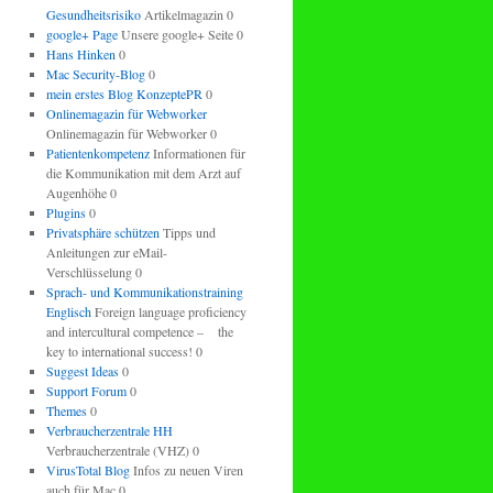
Gesundheitsrisiko
Artikelmagazin 0
google+ Page
Unsere google+ Seite 0
Hans Hinken
0
Mac Security-Blog
0
mein erstes Blog KonzeptePR
0
Onlinemagazin für Webworker
Onlinemagazin für Webworker 0
Patientenkompetenz
Informationen für
die Kommunikation mit dem Arzt auf
Augenhöhe 0
Plugins
0
Privatsphäre schützen
Tipps und
Anleitungen zur eMail-
Verschlüsselung 0
Sprach- und Kommunikationstraining
Englisch
Foreign language proficiency
and intercultural competence – the
key to international success! 0
Suggest Ideas
0
Support Forum
0
Themes
0
Verbraucherzentrale HH
Verbraucherzentrale (VHZ) 0
VirusTotal Blog
Infos zu neuen Viren
auch für Mac 0