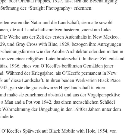
pe, oder Oriental Poppies, 1927, lässt sich die Beschäftigung
n Strömung der «Straight Photography» erkennen.
ellen waren die Natur und die Landschaft; sie malte sowohl
onen, die auf Landschaftsmotiven basieren, zuerst am Lake
Die Werke aus der Zeit des ersten Aufenthalts in New Mexico,
29, und Gray Cross with Blue, 1929, bezogen ihre Anregungen
rscheinungsformen wie der Adobe-Architektur oder den mitten in
reuzen einer religiösen Laienbruderschaft. In dieser Zeit entstand
ttias, 1936, eines von O’Keeffes berühmten Gemälden jener
fand. Während der Kriegsjahre, als O’Keeffe permanent in New
ck auf diese Landschaft. In ihren beiden Werkserien Black Place
1945, gab sie die grauschwarze Hügellandschaft in einer
und malte sie zunehmend abstrakt und aus der Vogelperspektive
s a Man and a Pot von 1942, das einen menschlichen Schädel
ffes Wahrnehmung der Umgebung in den 1940er-Jahren unter dem
änderte.
fft O’Keeffes Spätwerk auf Black Mobile with Hole, 1954, von