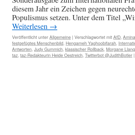
diesem Jahr ein Zeichen gegen neurech
Populismus setzen. Unter dem Titel „Wi
Weiterlesen
→
Veröffentlicht unter
Allgemeine
|
Verschlagwortet mit
AfD
,
Amina
festgefügtes Menschenbild
,
Hengameh Yaghoobifarah
,
Internat
Antworten
,
Judy Gummich
,
klassischer Rollback
,
Morgane Llan
taz
,
taz-Redakteurin Heide Oestreich
,
Twitterbot @JudithBotler
|