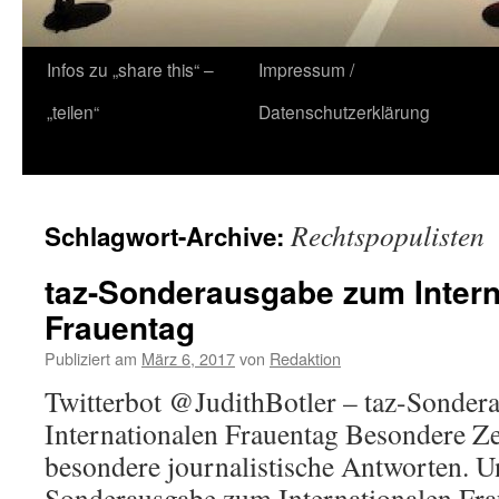
Zum
Infos zu „share this“ –
Impressum /
Inhalt
„teilen“
Datenschutzerklärung
springen
Rechtspopulisten
Schlagwort-Archive:
taz-Sonderausgabe zum Intern
Frauentag
Publiziert am
März 6, 2017
von
Redaktion
Twitterbot @JudithBotler – taz-Sonder
Internationalen Frauentag Besondere Ze
besondere journalistische Antworten. Un
Sonderausgabe zum Internationalen Fra