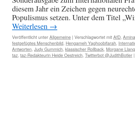
diesem Jahr ein Zeichen gegen neurech
Populismus setzen. Unter dem Titel „Wi
Weiterlesen
→
Veröffentlicht unter
Allgemeine
|
Verschlagwortet mit
AfD
,
Amina
festgefügtes Menschenbild
,
Hengameh Yaghoobifarah
,
Internat
Antworten
,
Judy Gummich
,
klassischer Rollback
,
Morgane Llan
taz
,
taz-Redakteurin Heide Oestreich
,
Twitterbot @JudithBotler
|