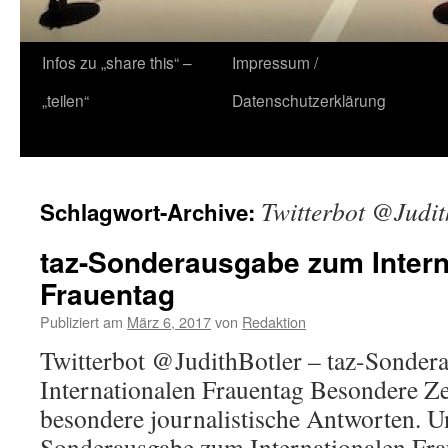
Zum
Infos zu „share this“ –
Impressum /
Inhalt
„teilen“
Datenschutzerklärung
springen
Twitterbot @Judit
Schlagwort-Archive:
taz-Sonderausgabe zum Intern
Frauentag
Publiziert am
März 6, 2017
von
Redaktion
Twitterbot @JudithBotler – taz-Sonder
Internationalen Frauentag Besondere Ze
besondere journalistische Antworten. Un
Sonderausgabe zum Internationalen Fra