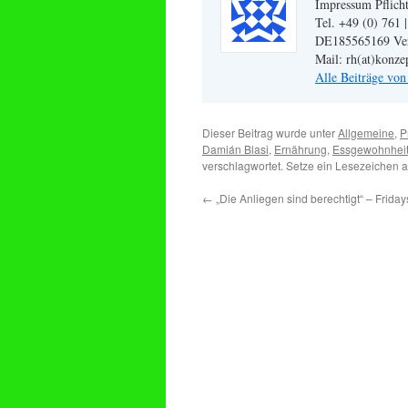
Impressum Pflicht
Tel. +49 (0) 761 
DE185565169 Veran
Mail: rh(at)konze
Alle Beiträge vo
Dieser Beitrag wurde unter
Allgemeine
,
P
Damián Blasi
,
Ernährung
,
Essgewohnhei
verschlagwortet. Setze ein Lesezeichen 
←
„Die Anliegen sind berechtigt“ – Frida