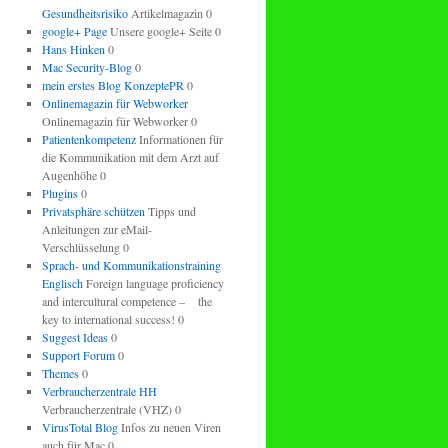
Gesundheitsrisiko
Artikelmagazin 0
google+ Page
Unsere google+ Seite 0
Hans Hinken
0
Mac Security-Blog
0
mein erstes Blog KonzeptePR
0
Onlinemagazin für Webworker
Onlinemagazin für Webworker 0
Patientenkompetenz
Informationen für
die Kommunikation mit dem Arzt auf
Augenhöhe 0
Plugins
0
Privatsphäre schützen
Tipps und
Anleitungen zur eMail-
Verschlüsselung 0
Sprach- und Kommunikationstraining
Englisch
Foreign language proficiency
and intercultural competence – the
key to international success! 0
Suggest Ideas
0
Support Forum
0
Themes
0
Verbraucherzentrale HH
Verbraucherzentrale (VHZ) 0
VirusTotal Blog
Infos zu neuen Viren
auch für Mac 0