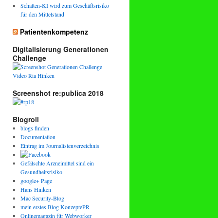
Schatten-KI wird zum Geschäftsrisiko
für den Mittelstand
Patientenkompetenz
Digitalisierung Generationen
Challenge
Screenshot re:publica 2018
Blogroll
blogs finden
Documentation
Eintrag im Journalistenverzeichnis
Gefälschte Arzneimittel sind ein
Gesundheitsrisiko
google+ Page
Hans Hinken
Mac Security-Blog
mein erstes Blog KonzeptePR
Onlinemagazin für Webworker