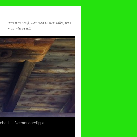
Was man weiß, was man wissen sollte, was
man wissen will
chaft
Verbrauchertipps