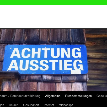
ssum / Datenschutzerklärung
Allgemeine
Pressemitteilungen
Gesells
gen
Reisen
Gesundheit
Internet
Videoclips