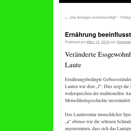
springen
←
„Die Anliegen sind berechtigt“ – Frida
Ernährung beeinfluss
Publiziert am
März 14, 2019
von
Redakti
Veränderte Essgewohnh
Laute
Ernährungsbedingte Gebissveränder
Lauten wie dem „f“. Dies zeigt die 
widersprechen der traditionellen A
Menschheitsgeschichte unverändert 
Das Lautinventar menschlicher Sprac
„a“ ebenso wie die seltenen Schnal
angenommen, dass sich das Lautspe