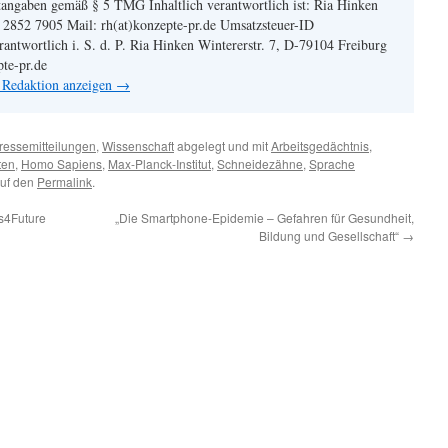
angaben gemäß § 5 TMG Inhaltlich verantwortlich ist: Ria Hinken
| 2852 7905 Mail: rh(at)konzepte-pr.de Umsatzsteuer-ID
twortlich i. S. d. P. Ria Hinken Wintererstr. 7, D-79104 Freiburg
pte-pr.de
n Redaktion anzeigen
→
ressemitteilungen
,
Wissenschaft
abgelegt und mit
Arbeitsgedächtnis
,
ten
,
Homo Sapiens
,
Max-Planck-Institut
,
Schneidezähne
,
Sprache
auf den
Permalink
.
ys4Future
„Die Smartphone-Epidemie – Gefahren für Gesundheit,
Bildung und Gesellschaft“
→