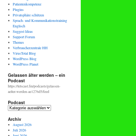
Patientenkompetenz
Plugins
Privatsphäre schützen
Sprach- und Kommunikationstraining
Englisch
Suggest Ideas
Support Forum
Themes
Verbraucherzentrale HH
VirusTotal Blog
WordPress Blog
WordPress Planet
Gelassen älter werden – ein
Podcast
https://letscast.fm/podcasts/gelassen-
aelter-werden-ae1276d5/feed
Podcast
Podcast
Archiv
August 2026
Juli 2026
Juni 2026