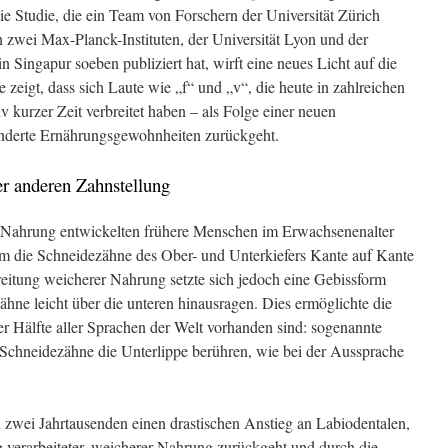
die Studie, die ein Team von Forschern der Universität Zürich
zwei Max-Planck-Instituten, der Universität Lyon und der
 Singapur soeben publiziert hat, wirft eine neues Licht auf die
 zeigt, dass sich Laute wie „f“ und „v“, die heute in zahlreichen
v kurzer Zeit verbreitet haben – als Folge einer neuen
eränderte Ernährungsgewohnheiten zurückgeht.
r anderen Zahnstellung
 Nahrung entwickelten frühere Menschen im Erwachsenenalter
em die Schneidezähne des Ober- und Unterkiefers Kante auf Kante
eitung weicherer Nahrung setzte sich jedoch eine Gebissform
ähne leicht über die unteren hinausragen. Dies ermöglichte die
er Hälfte aller Sprachen der Welt vorhanden sind: sogenannte
 Schneidezähne die Unterlippe berühren, wie bei der Aussprache
n zwei Jahrtausenden einen drastischen Anstieg an Labiodentalen,
 verarbeiteter, weicherer Nahrung zurückgeht und durch die