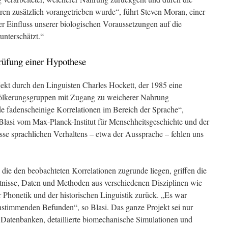
ren zusätzlich vorangetrieben wurde“, führt Steven Moran, einer
er Einfluss unserer biologischen Voraussetzungen auf die
unterschätzt.“
Prüfung einer Hypothese
jekt durch den Linguisten Charles Hockett, der 1985 eine
ölkerungsgruppen mit Zugang zu weicherer Nahrung
e fadenscheinige Korrelationen im Bereich der Sprache“,
lasi vom Max-Planck-Institut für Menschheitsgeschichte und der
sse sprachlichen Verhaltens – etwa der Aussprache – fehlen uns
ie den beobachteten Korrelationen zugrunde liegen, griffen die
tnisse, Daten und Methoden aus verschiedenen Disziplinen wie
 Phonetik und der historischen Linguistik zurück. „Es war
reinstimmenden Befunden“, so Blasi. Das ganze Projekt sei nur
Datenbanken, detaillierte biomechanische Simulationen und