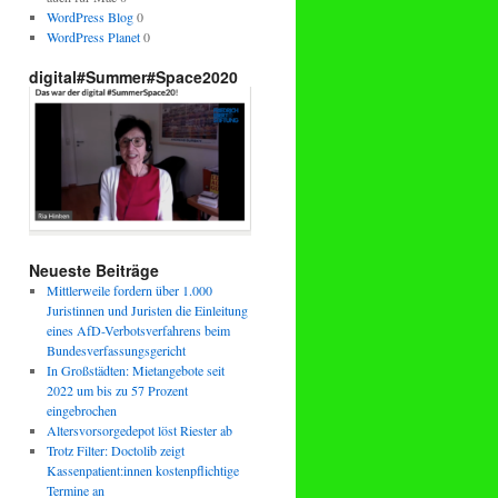
WordPress Blog
0
WordPress Planet
0
digital#Summer#Space2020
Neueste Beiträge
Mittlerweile fordern über 1.000
Juristinnen und Juristen die Einleitung
eines AfD-Verbotsverfahrens beim
Bundesverfassungsgericht
In Großstädten: Mietangebote seit
2022 um bis zu 57 Prozent
eingebrochen
Altersvorsorgedepot löst Riester ab
Trotz Filter: Doctolib zeigt
Kassenpatient:innen kostenpflichtige
Termine an