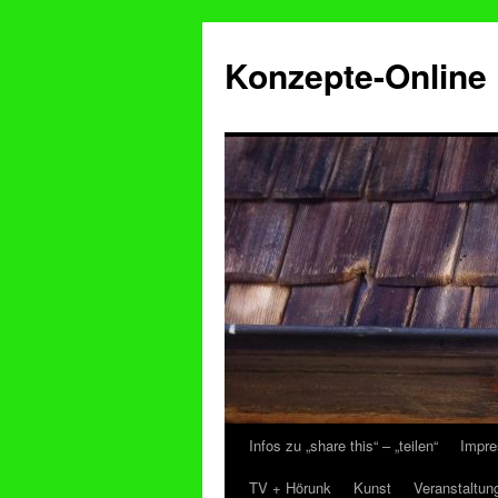
Konzepte-Online
Infos zu „share this“ – „teilen“
Impre
Zum
TV + Hörunk
Kunst
Veranstaltun
Inhalt