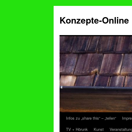
Konzepte-Online
Infos zu „share this“ – „teilen“
Impre
Zum
TV + Hörunk
Kunst
Veranstaltun
Inhalt