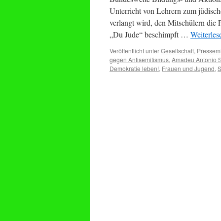
Unterricht von Lehrern zum jüdisc
verlangt wird, den Mitschülern die P
„Du Jude“ beschimpft …
Weiterle
Veröffentlicht unter
Gesellschaft
,
Pressemi
gegen Antisemitismus
,
Amadeu Antonio St
Demokratie leben!
,
Frauen und Jugend
,
S