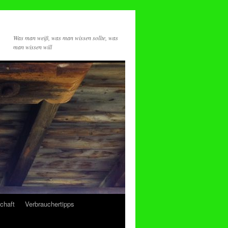
Was man weiß, was man wissen sollte, was
man wissen will
chaft
Verbrauchertipps