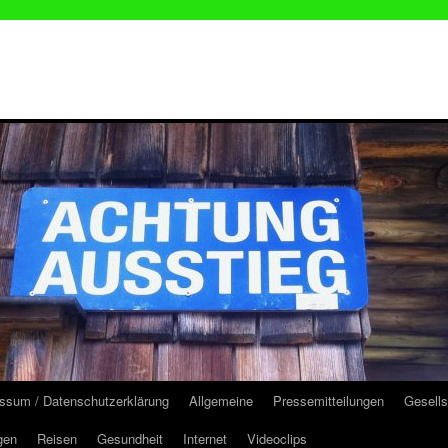
ssum / Datenschutzerklärung
Allgemeine
Pressemitteilungen
Gesells
gen
Reisen
Gesundheit
Internet
Videoclips