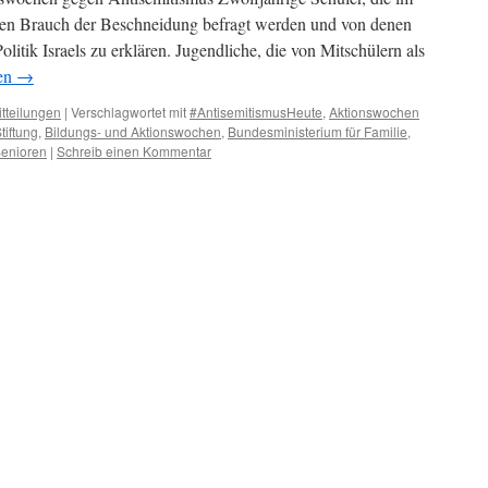
hen Brauch der Beschneidung befragt werden und von denen
olitik Israels zu erklären. Jugendliche, die von Mitschülern als
sen
→
tteilungen
|
Verschlagwortet mit
#AntisemitismusHeute
,
Aktionswochen
iftung
,
Bildungs- und Aktionswochen
,
Bundesministerium für Familie
,
enioren
|
Schreib einen Kommentar