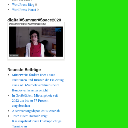
WordPress Blog
0
WordPress Planet
0
digital#Summer#Space2020
Neueste Beiträge
Mittlerweile fordern über 1.000
Juristinnen und Juristen die Einleitung
eines AfD-Verbotsverfahrens beim
Bundesverfassungsgericht
In Großstädten: Mietangebote seit
2022 um bis zu 57 Prozent
eingebrochen
Altersvorsorgedepot löst Riester ab
Trotz Filter: Doctolib zeigt
Kassenpatient:innen kostenpflichtige
Termine an