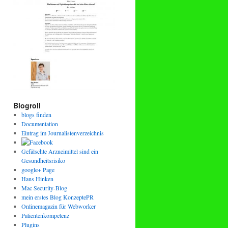
Blogroll
blogs finden
Documentation
Eintrag im Journalistenverzeichnis
Gefälschte Arzneimittel sind ein
Gesundheitsrisiko
google+ Page
Hans Hinken
Mac Security-Blog
mein erstes Blog KonzeptePR
Onlinemagazin für Webworker
Patientenkompetenz
Plugins