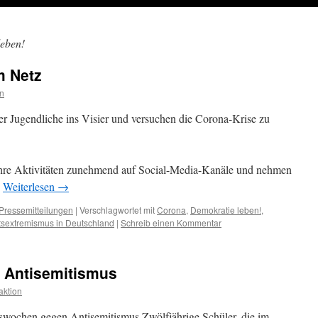
leben!
m Netz
n
r Jugendliche ins Visier und versuchen die Corona-Krise zu
ihre Aktivitäten zunehmend auf Social-Media-Kanäle und nehmen
.
Weiterlesen
→
Pressemitteilungen
|
Verschlagwortet mit
Corona
,
Demokratie leben!
,
sextremismus in Deutschland
|
Schreib einen Kommentar
 Antisemitismus
ktion
wochen gegen Antisemitismus Zwölfjährige Schüler, die im