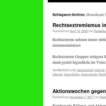
springen
Demokratie 
Schlagwort-Archive:
Rechtsextremismus i
Publiziert am
April 16, 2020
von
Redaktio
Rechtsextreme nehmen immer stärke
instrumentalisieren
Rechtsextreme Gruppen verlagern 
damit gezielt Jugendliche ins Visier
Veröffentlicht unter
Gesellschaft
,
Internet
,
Internet
,
Jugendliche
,
Jugenschutz
,
Recht
Aktionswochen gegen
Publiziert am
November 7, 2017
von
Reda
Bundesweite Bildungs- und Aktions