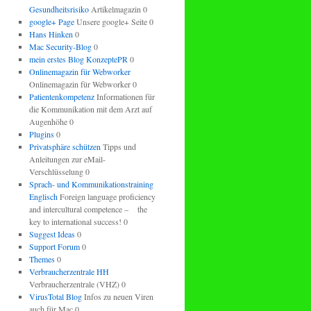
Gesundheitsrisiko
Artikelmagazin 0
google+ Page
Unsere google+ Seite 0
Hans Hinken
0
Mac Security-Blog
0
mein erstes Blog KonzeptePR
0
Onlinemagazin für Webworker
Onlinemagazin für Webworker 0
Patientenkompetenz
Informationen für
die Kommunikation mit dem Arzt auf
Augenhöhe 0
Plugins
0
Privatsphäre schützen
Tipps und
Anleitungen zur eMail-
Verschlüsselung 0
Sprach- und Kommunikationstraining
Englisch
Foreign language proficiency
and intercultural competence – the
key to international success! 0
Suggest Ideas
0
Support Forum
0
Themes
0
Verbraucherzentrale HH
Verbraucherzentrale (VHZ) 0
VirusTotal Blog
Infos zu neuen Viren
auch für Mac 0