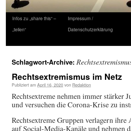
Zum
Infos zu „share this“ –
Impressum /
Inhalt
„teilen“
Datenschutzerklärung
springen
Rechtsextremismus
Schlagwort-Archive:
Rechtsextremismus im Netz
Publiziert am
April 16, 2020
von
Redaktion
Rechtsextreme nehmen immer stärker Ju
und versuchen die Corona-Krise zu inst
Rechtsextreme Gruppen verlagern ihre 
auf Social-Media-Kanäle und nehmen da