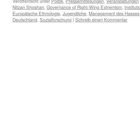
Veröffentlicht unter
Politik
,
Pressemitteilungen
,
Veranstaltungen
Nitzan Shoshan
,
Governance of Right-Wing Extremism
,
Institut
Europäische Ethnologie
,
Jugendliche
,
Management des Hasses
Deutschland
,
Sozialforschung
|
Schreib einen Kommentar