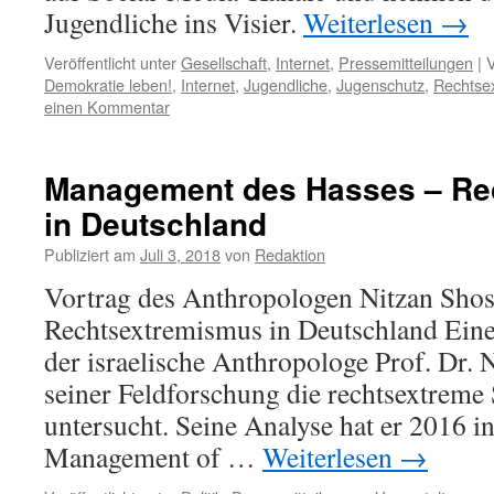
Jugendliche ins Visier.
Weiterlesen
→
Veröffentlicht unter
Gesellschaft
,
Internet
,
Pressemitteilungen
|
V
Demokratie leben!
,
Internet
,
Jugendliche
,
Jugenschutz
,
Rechtse
einen Kommentar
Management des Hasses – Re
in Deutschland
Publiziert am
Juli 3, 2018
von
Redaktion
Vortrag des Anthropologen Nitzan Sho
Rechtsextremismus in Deutschland Einei
der israelische Anthropologe Prof. Dr. 
seiner Feldforschung die rechtsextreme 
untersucht. Seine Analyse hat er 2016 
Management of …
Weiterlesen
→