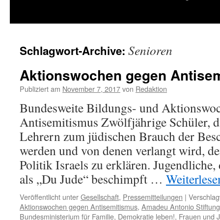
springen
Senioren
Schlagwort-Archive:
Aktionswochen gegen Antise
Publiziert am
November 7, 2017
von
Redaktion
Bundesweite Bildungs- und Aktionswo
Antisemitismus Zwölfjährige Schüler, d
Lehrern zum jüdischen Brauch der Bes
werden und von denen verlangt wird, de
Politik Israels zu erklären. Jugendliche
als „Du Jude“ beschimpft …
Weiterles
Veröffentlicht unter
Gesellschaft
,
Pressemitteilungen
|
Verschlag
Aktionswochen gegen Antisemitismus
,
Amadeu Antonio Stiftung
Bundesministerium für Familie
,
Demokratie leben!
,
Frauen und 