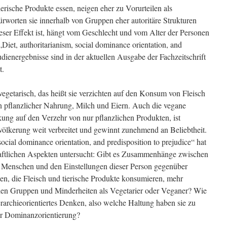
erische Produkte essen, neigen eher zu Vorurteilen als
worten sie innerhalb von Gruppen eher autoritäre Strukturen
eser Effekt ist, hängt vom Geschlecht und vom Alter der Personen
„Diet, authoritarianism, social dominance orientation, and
udienergebnisse sind in der aktuellen Ausgabe der Fachzeitschrift
t.
etarisch, das heißt sie verzichten auf den Konsum von Fleisch
n pflanzlicher Nahrung, Milch und Eiern. Auch die vegane
ung auf den Verzehr von nur pflanzlichen Produkten, ist
völkerung weit verbreitet und gewinnt zunehmend an Beliebtheit.
social dominance orientation, and predisposition to prejudice“ hat
haftlichen Aspekten untersucht: Gibt es Zusammenhänge zwischen
 Menschen und den Einstellungen dieser Person gegenüber
 die Fleisch und tierische Produkte konsumieren, mehr
alen Gruppen und Minderheiten als Vegetarier oder Veganer? Wie
ierarchieorientiertes Denken, also welche Haltung haben sie zu
er Dominanzorientierung?