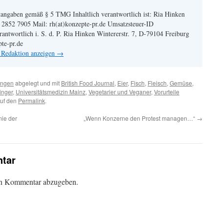
angaben gemäß § 5 TMG Inhaltlich verantwortlich ist: Ria Hinken
| 2852 7905 Mail: rh(at)konzepte-pr.de Umsatzsteuer-ID
twortlich i. S. d. P. Ria Hinken Wintererstr. 7, D-79104 Freiburg
pte-pr.de
n Redaktion anzeigen
→
ungen
abgelegt und mit
British Food Journal
,
Eier
,
Fisch
,
Fleisch
,
Gemüse
,
inger
,
Universitätsmedizin Mainz
,
Vegetarier und Veganer
,
Vorurteile
auf den
Permalink
.
ie der
„Wenn Konzerne den Protest managen…“
→
tar
en Kommentar abzugeben.