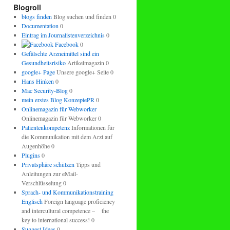
regeln.
Blogroll
blogs finden
Blog suchen und finden 0
Documentation
0
Eintrag im Journalistenverzeichnis
0
Facebook
0
Gefälschte Arzneimittel sind ein
Gesundheitsrisiko
Artikelmagazin 0
google+ Page
Unsere google+ Seite 0
Hans Hinken
0
Mac Security-Blog
0
mein erstes Blog KonzeptePR
0
Onlinemagazin für Webworker
Onlinemagazin für Webworker 0
Patientenkompetenz
Informationen für
die Kommunikation mit dem Arzt auf
Augenhöhe 0
Plugins
0
Privatsphäre schützen
Tipps und
Anleitungen zur eMail-
Verschlüsselung 0
Sprach- und Kommunikationstraining
Englisch
Foreign language proficiency
and intercultural competence – the
key to international success! 0
Suggest Ideas
0