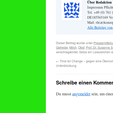
Über Redaktion
Impressum Pflicht
Tel. +49 (0) 761 
DE185565169 Veran
Mail: rh(at)konze
Alle Beiträge vo
Dieser Beitrag wurde unter
Pressemitteil
Getreide
,
Milch
,
Obst
,
Prof. Dr. Susanne S
verschlagwortet. Setze ein Lesezeichen 
←
Time for Change – gegen eine Ökonom
Unterdrückung
Schreibe einen Kommen
Du musst
angemeldet
sein, um ein