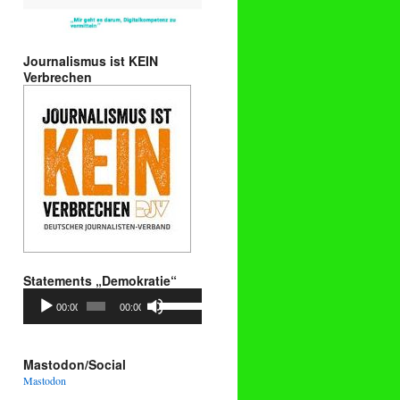
Journalismus ist KEIN
Verbrechen
Statements „Demokratie“
Audio-
Pfeiltasten
00:00
00:00
Player
Hoch/Runter
benutzen,
um
die
Mastodon/Social
Lautstärke
Mastodon
zu