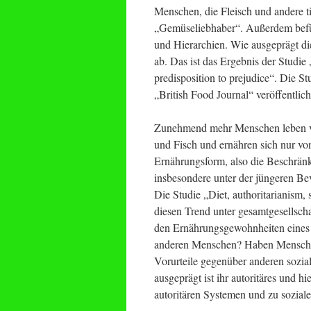
Menschen, die Fleisch und andere ti
„Gemüseliebhaber“. Außerdem befür
und Hierarchien. Wie ausgeprägt di
ab. Das ist das Ergebnis der Studie 
predisposition to prejudice“. Die St
„British Food Journal“ veröffentlich
Zunehmend mehr Menschen leben veg
und Fisch und ernähren sich nur vo
Ernährungsform, also die Beschränk
insbesondere unter der jüngeren Be
Die Studie „Diet, authoritarianism, 
diesen Trend unter gesamtgesellsc
den Ernährungsgewohnheiten eines
anderen Menschen? Haben Menschen,
Vorurteile gegenüber anderen sozi
ausgeprägt ist ihr autoritäres und h
autoritären Systemen und zu sozial