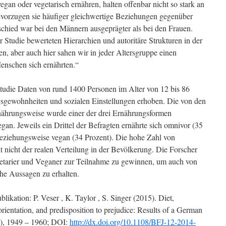
egan oder vegetarisch ernähren, halten offenbar nicht so stark an
evorzugen sie häufiger gleichwertige Beziehungen gegenüber
schied war bei den Männern ausgeprägter als bei den Frauen.
r Studie bewerteten Hierarchien und autoritäre Strukturen in der
ren, aber auch hier sahen wir in jeder Altersgruppe einen
enschen sich ernährten.“
Studie Daten von rund 1400 Personen im Alter von 12 bis 86
gsgewohnheiten und sozialen Einstellungen erhoben. Die von den
ährungsweise wurde einer der drei Ernährungsformen
egan. Jeweils ein Drittel der Befragten ernährte sich omnivor (35
 beziehungsweise vegan (34 Prozent). Die hohe Zahl von
 nicht der realen Verteilung in der Bevölkerung. Die Forscher
etarier und Veganer zur Teilnahme zu gewinnen, um auch von
iche Aussagen zu erhalten.
likation: P. Veser , K. Taylor , S. Singer (2015). Diet,
rientation, and predisposition to prejudice: Results of a German
(7), 1949 – 1960; DOI:
http://dx.doi.org/10.1108/BFJ-12-2014-