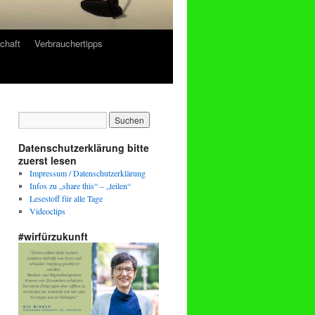
chaft
Verbrauchertipps
Datenschutzerklärung bitte
zuerst lesen
Impressum / Datenschutzerklärung
Infos zu „share this“ – „teilen“
Lesestoff für alle Tage
Videoclips
#wirfürzukunft