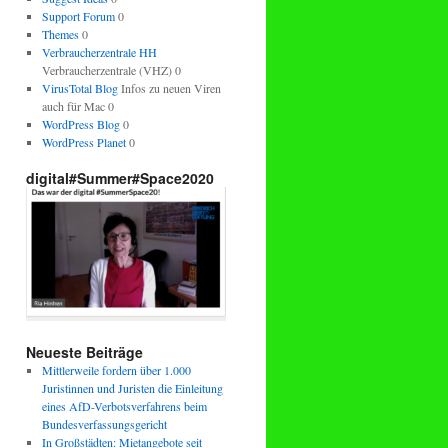
Support Forum
0
Themes
0
Verbraucherzentrale HH
Verbraucherzentrale (VHZ) 0
VirusTotal Blog
Infos zu neuen Viren
auch für Mac 0
WordPress Blog
0
WordPress Planet
0
digital#Summer#Space2020
Neueste Beiträge
Mittlerweile fordern über 1.000
Juristinnen und Juristen die Einleitung
eines AfD-Verbotsverfahrens beim
Bundesverfassungsgericht
In Großstädten: Mietangebote seit