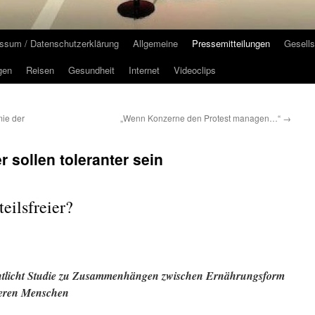
ssum / Datenschutzerklärung
Allgemeine
Pressemitteilungen
Gesells
gen
Reisen
Gesundheit
Internet
Videoclips
ie der
„Wenn Konzerne den Protest managen…“
→
 sollen toleranter sein
eilsfreier?
fentlicht Studie zu Zusammenhängen zwischen Ernährungsform
deren Menschen