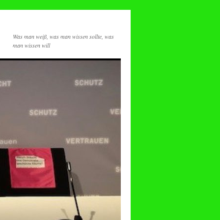
Was man weiß, was man wissen sollte, was
man wissen will