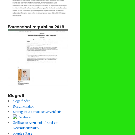
Screenshot re:publica 2018
Blogroll
blogs finden
Documentation
Eintrag im Journalistenverzeichnis
Gefälschte Arzneimittel sind ein
Gesundheitsrisiko
google+ Page