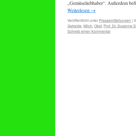
„Gemüseliebhaber“. Außerdem befür
Weiterlesen
→
Veröffentlicht unter
Pressemitteilungen
|
V
Getreide
,
Milch
,
Obst
,
Prof. Dr. Susanne S
Schreib einen Kommentar