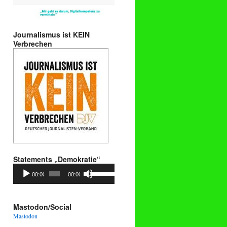
Journalismus ist KEIN
Verbrechen
Statements „Demokratie“
Audio-
Pfeiltasten
00:00
00:00
Player
Hoch/Runter
benutzen,
um
die
Mastodon/Social
Lautstärke
Mastodon
zu