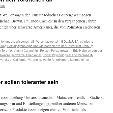
tion
Weißer sagen den Einsatz tödlicher Polizeigewalt gegen
ichael Brown, Philando Castiles: In den vergangenen Jahren
hten über schwarze Amerikaner, die von Polizisten erschossen
tteilungen
,
Wissenschaft
|
Verschlagwortet mit
Davis/USA
,
ethnische
eilung Sozialpsychologie und Methodenlehre der Universität Freiburg
,
n Toronto.
,
Jimmy Calanchini
,
Polizei
,
Polizeigewalt
,
r. Eric Hehman von der
hwarze
,
schwarze Amerikaner
,
Social Psychological and Personality
versity of California
,
Vorurteile
,
weiße Amerikaner
|
Schreib einen
 sollen toleranter sein
ressemitteilung Universitätsmedizin Mainz veröffentlicht Studie zu
ngsform und Einstellungen gegenüber anderen Menschen
erische Produkte essen, neigen eher zu Vorurteilen als