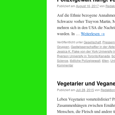
Publiziert am
August 16, 2017
von
Redak
Auf die Ethnie bezogene Annahmen 
Schwarze vorher Trayvon Martin, M
mehren sich in den USA die Nachric
wurden. In …
Weiterlesen
→
Veröffentlicht unter
Gesellschaft
,
Pressemi
Gruppen
,
Gastwissenschaftler in der Abt
Jessica K. Flake von der York University i
Ryerson University in Toronto/Kanada
,
Sc
Science
,
tödliche Polizeigewalt
,
töten
,
Uni
Kommentar
Vegetarier und Veganer
Publiziert am
Juli 28, 2015
von
Redaktion
Leben Vegetarier vorurteilsfreier? P
Zusammenhängen zwischen Ernähru
Menschen, die Fleisch und andere ti