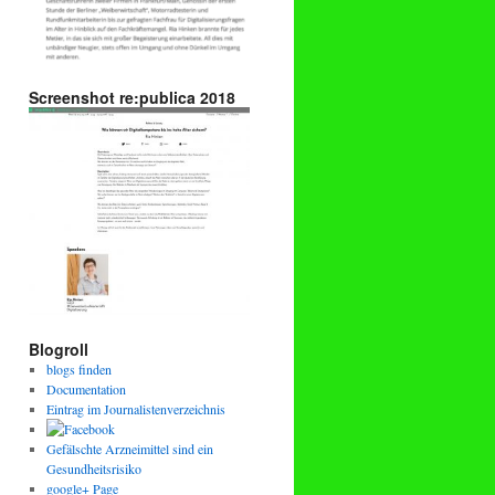
Screenshot re:publica 2018
Blogroll
blogs finden
Documentation
Eintrag im Journalistenverzeichnis
Gefälschte Arzneimittel sind ein
Gesundheitsrisiko
google+ Page