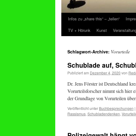
Infos zu „share this“ – „teilen“
Impre
Zum
TV + Hörunk
Kunst
Veranstaltun
Inhalt
springen
Vorurteile
Schlagwort-Archive:
Schublade auf, Schub
Publiziert am
Dezember 4, 2020
von
Reda
Dr. Jens Förster ist Deutschland kr
Vorurteilsforscher nimmt sich hier 
der Grundlage von Vorurteilen übe
Veröffentlicht unter
Buchbesprechungen
|
Rassismus
,
Schubladendenken
,
Vorurteil
Polizeigewalt hängt v