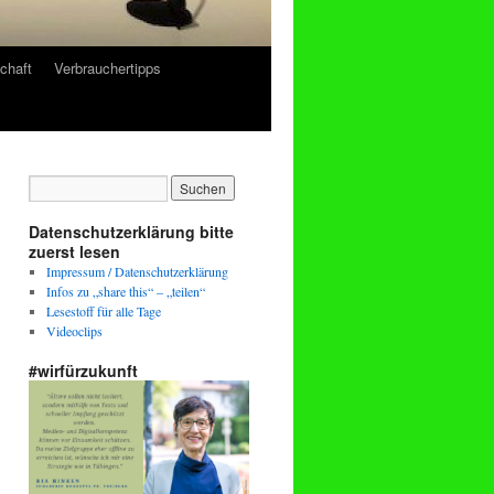
chaft
Verbrauchertipps
Datenschutzerklärung bitte
zuerst lesen
Impressum / Datenschutzerklärung
Infos zu „share this“ – „teilen“
Lesestoff für alle Tage
Videoclips
#wirfürzukunft