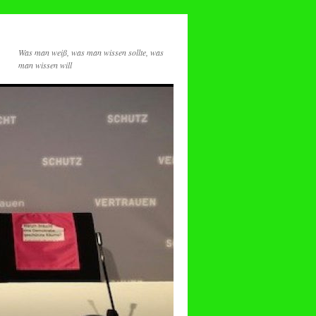
Was man weiß, was man wissen sollte, was
man wissen will