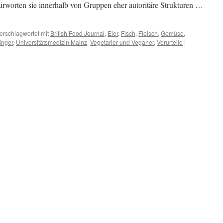
worten sie innerhalb von Gruppen eher autoritäre Strukturen …
erschlagwortet mit
British Food Journal
,
Eier
,
Fisch
,
Fleisch
,
Gemüse
,
inger
,
Universitätsmedizin Mainz
,
Vegetarier und Veganer
,
Vorurteile
|