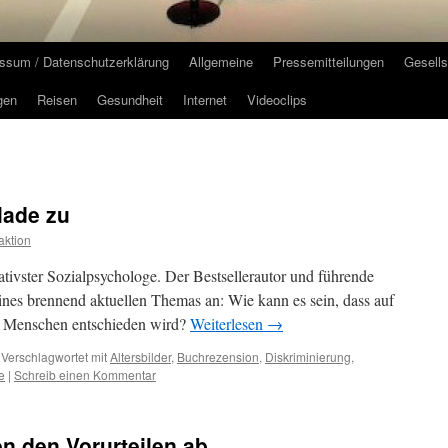
ssum / Datenschutzerklärung
Allgemeine
Pressemitteilungen
Gesells
gen
Reisen
Gesundheit
Internet
Videoclips
lade zu
ktion
eativster Sozialpsychologe. Der Bestsellerautor und führende
eines brennend aktuellen Themas an: Wie kann es sein, dass auf
r Menschen entschieden wird?
Weiterlesen
→
Verschlagwortet mit
Altersbilder
,
Buchrezension
,
Diskriminierung
,
e
|
Schreib einen Kommentar
on den Vorurteilen ab