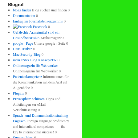
regeln.
Blogroll
blogs finden
Blog suchen und finden 0
Documentation
0
Eintrag im Journalistenverzeichnis
0
Facebook
0
Gefälschte Arzneimittel sind ein
Gesundheitsrisiko
Artikelmagazin 0
google+ Page
Unsere google+ Seite 0
Hans Hinken
0
Mac Security-Blog
0
mein erstes Blog KonzeptePR
0
Onlinemagazin für Webworker
Onlinemagazin für Webworker 0
Patientenkompetenz
Informationen für
die Kommunikation mit dem Arzt auf
Augenhöhe 0
Plugins
0
Privatsphäre schützen
Tipps und
Anleitungen zur eMail-
Verschlüsselung 0
Sprach- und Kommunikationstraining
Englisch
Foreign language proficiency
and intercultural competence – the
key to international success! 0
Suggest Ideas
0