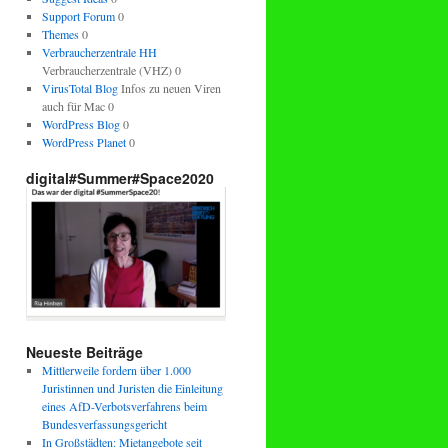
Support Forum
0
Themes
0
Verbraucherzentrale HH
Verbraucherzentrale (VHZ) 0
VirusTotal Blog
Infos zu neuen Viren
auch für Mac 0
WordPress Blog
0
WordPress Planet
0
digital#Summer#Space2020
Neueste Beiträge
Mittlerweile fordern über 1.000
Juristinnen und Juristen die Einleitung
eines AfD-Verbotsverfahrens beim
Bundesverfassungsgericht
In Großstädten: Mietangebote seit