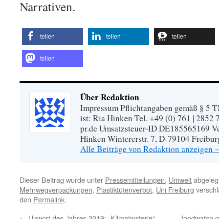
Narrativen.
teilen
teilen
teilen
teilen
Über Redaktion
Impressum Pflichtangaben gemäß § 5 TM
ist: Ria Hinken Tel. +49 (0) 761 | 2852
pr.de Umsatzsteuer-ID DE185565169 Vera
Hinken Wintererstr. 7, D-79104 Freibur
Alle Beiträge von Redaktion anzeigen
Dieser Beitrag wurde unter
Pressemitteilungen
,
Umwelt
abgeleg
Mehrwegverpackungen
,
Plastiktütenverbot
,
Uni Freiburg
verschl
den
Permalink
.
←
Unwort des Jahres 2019: „Klimahysterie“
foodwatch 