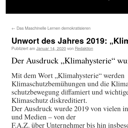
springen
←
Das Maschinelle Lernen demokratisieren
Unwort des Jahres 2019: „Kli
Publiziert am
Januar 14, 2020
von
Redaktion
Der Ausdruck „Klimahysterie“ wu
Mit dem Wort „Klimahysterie“ werden
Klimaschutzbemühungen und die Klim
schutzbewegung diffamiert und wichtig
Klimaschutz diskreditiert.
Der Ausdruck wurde 2019 von vielen in 
und Medien – von der
F.A.Z. über Unternehmer bis hin insbe