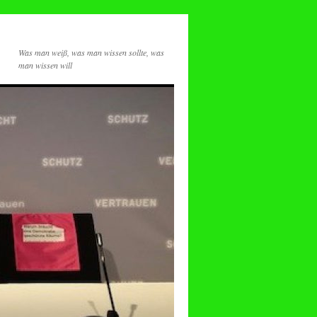
Was man weiß, was man wissen sollte, was
man wissen will