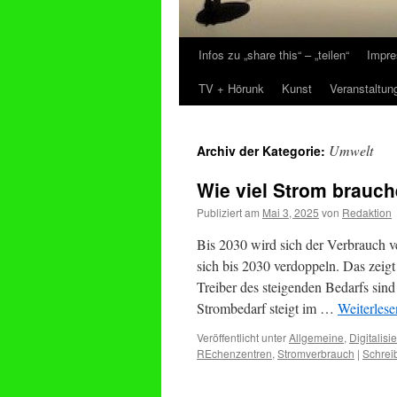
Infos zu „share this“ – „teilen“
Impre
Zum
TV + Hörunk
Kunst
Veranstaltun
Inhalt
springen
Umwelt
Archiv der Kategorie:
Wie viel Strom brauc
Publiziert am
Mai 3, 2025
von
Redaktion
Bis 2030 wird sich der Verbrauch 
sich bis 2030 verdoppeln. Das zeigt
Treiber des steigenden Bedarfs sind
Strombedarf steigt im …
Weiterles
Veröffentlicht unter
Allgemeine
,
Digitalisi
REchenzentren
,
Stromverbrauch
|
Schrei