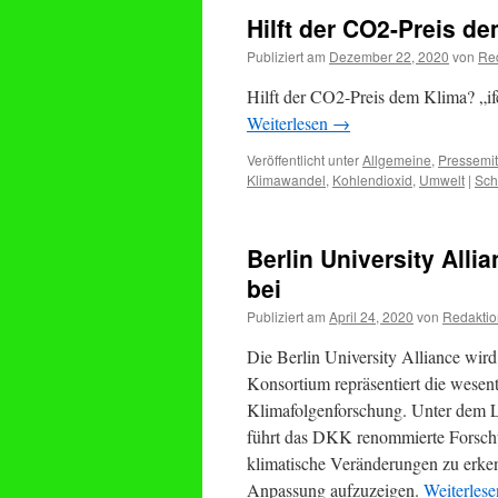
Hilft der CO2-Preis d
Publiziert am
Dezember 22, 2020
von
Re
Hilft der CO2-Preis dem Klima? „i
Weiterlesen
→
Veröffentlicht unter
Allgemeine
,
Pressemit
Klimawandel
,
Kohlendioxid
,
Umwelt
|
Sch
Berlin University All
bei
Publiziert am
April 24, 2020
von
Redaktio
Die Berlin University Alliance wi
Konsortium repräsentiert die wesen
Klimafolgenforschung. Unter dem L
führt das DKK renommierte Forschu
klimatische Veränderungen zu erk
Anpassung aufzuzeigen.
Weiterles