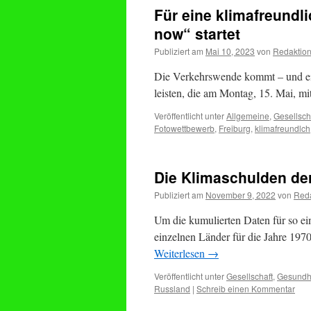
Für eine klimafreundl
now“ startet
Publiziert am
Mai 10, 2023
von
Redaktio
Die Verkehrswende kommt – und ein
leisten, die am Montag, 15. Mai, mi
Veröffentlicht unter
Allgemeine
,
Gesellsch
Fotowettbewerb
,
Freiburg
,
klimafreundlch
Die Klimaschulden de
Publiziert am
November 9, 2022
von
Reda
Um die kumulierten Daten für so ei
einzelnen Länder für die Jahre 197
Weiterlesen
→
Veröffentlicht unter
Gesellschaft
,
Gesundh
Russland
|
Schreib einen Kommentar