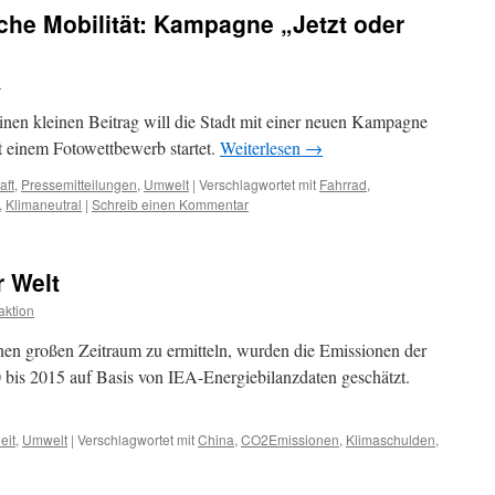
iche Mobilität: Kampagne „Jetzt oder
n
en kleinen Beitrag will die Stadt mit einer neuen Kampagne
t einem Fotowettbewerb startet.
Weiterlesen
→
aft
,
Pressemitteilungen
,
Umwelt
|
Verschlagwortet mit
Fahrrad
,
,
Klimaneutral
|
Schreib einen Kommentar
r Welt
ktion
nen großen Zeitraum zu ermitteln, wurden die Emissionen der
0 bis 2015 auf Basis von IEA-Energiebilanzdaten geschätzt.
eit
,
Umwelt
|
Verschlagwortet mit
China
,
CO2Emissionen
,
Klimaschulden
,