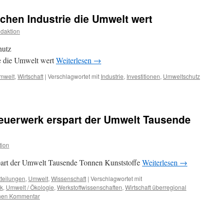
schen Industrie die Umwelt wert
daktion
hutz
ie die Umwelt wert
Weiterlesen
→
mwelt
,
Wirtschaft
|
Verschlagwortet mit
Industrie
,
Investitionen
,
Umweltschutz
rfeuerwerk erspart der Umwelt Tausende
tion
spart der Umwelt Tausende Tonnen Kunststoffe
Weiterlesen
→
teilungen
,
Umwelt
,
Wissenschaft
|
Verschlagwortet mit
rk
,
Umwelt / Ökologie
,
Werkstoffwissenschaften
,
Wirtschaft überregional
inen Kommentar