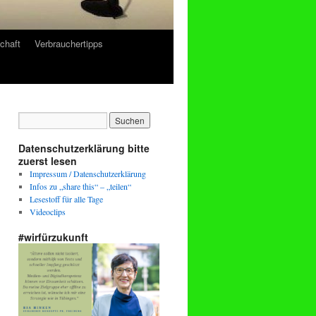
chaft
Verbrauchertipps
Datenschutzerklärung bitte
zuerst lesen
Impressum / Datenschutzerklärung
Infos zu „share this“ – „teilen“
Lesestoff für alle Tage
Videoclips
#wirfürzukunft