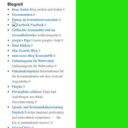
regeln.
Blogroll
blogs finden
Blog suchen und finden 0
Documentation
0
Eintrag im Journalistenverzeichnis
0
Facebook
0
Gefälschte Arzneimittel sind ein
Gesundheitsrisiko
Artikelmagazin 0
google+ Page
Unsere google+ Seite 0
Hans Hinken
0
Mac Security-Blog
0
mein erstes Blog KonzeptePR
0
Onlinemagazin für Webworker
Onlinemagazin für Webworker 0
Patientenkompetenz
Informationen für
die Kommunikation mit dem Arzt auf
Augenhöhe 0
Plugins
0
Privatsphäre schützen
Tipps und
Anleitungen zur eMail-
Verschlüsselung 0
Sprach- und Kommunikationstraining
Englisch
Foreign language proficiency
and intercultural competence – the
key to international success! 0
Suggest Ideas
0