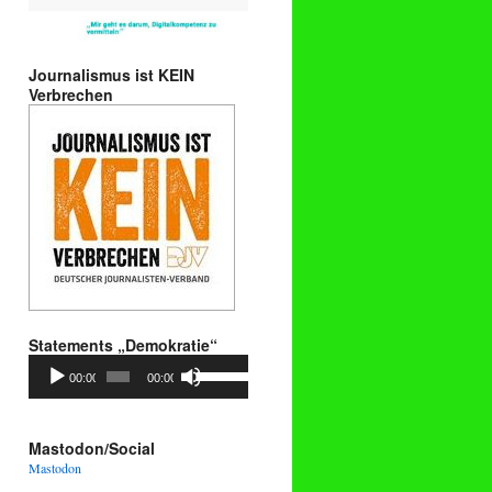
Journalismus ist KEIN
Verbrechen
Statements „Demokratie“
Audio-
Pfeiltasten
00:00
00:00
Player
Hoch/Runter
benutzen,
um
die
Mastodon/Social
Lautstärke
Mastodon
zu