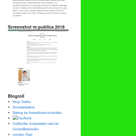
Screenshot re:publica 2018
Blogroll
blogs finden
Documentation
Eintrag im Journalistenverzeichnis
Gefälschte Arzneimittel sind ein
Gesundheitsrisiko
google+ Page