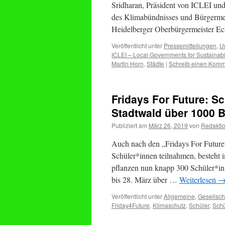
Sridharan, Präsident von ICLEI un
des Klimabündnisses und Bürgermei
Heidelberger Oberbürgermeister Ec
Veröffentlicht unter
Pressemitteilungen
,
U
ICLEI – Local Governments for Sustainabil
Martin Horn
,
Städte
|
Schreib einen Komm
Fridays For Future: S
Stadtwald über 1000 
Publiziert am
März 26, 2019
von
Redakti
Auch nach den „Fridays For Future
Schüler*innen teilnahmen, besteht 
pflanzen nun knapp 300 Schüler*in
bis 28. März über …
Weiterlesen
Veröffentlicht unter
Allgemeine
,
Gesellsch
Friday4Future
,
Klimaschutz
,
Schüler
,
Schü