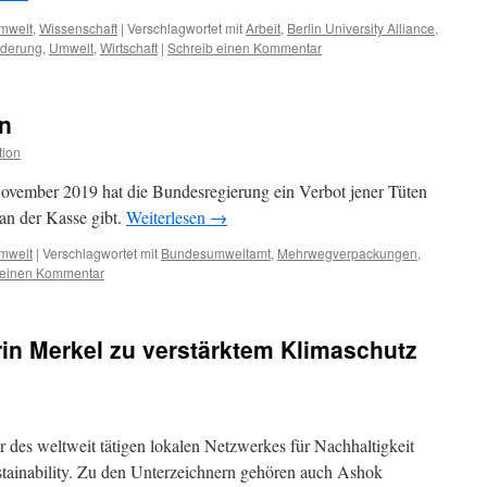
mwelt
,
Wissenschaft
|
Verschlagwortet mit
Arbeit
,
Berlin University Alliance
,
nderung
,
Umwelt
,
Wirtschaft
|
Schreib einen Kommentar
en
tion
November 2019 hat die Bundesregierung ein Verbot jener Tüten
 an der Kasse gibt.
Weiterlesen
→
mwelt
|
Verschlagwortet mit
Bundesumweltamt
,
Mehrwegverpackungen
,
 einen Kommentar
rin Merkel zu verstärktem Klimaschutz
r des weltweit tätigen lokalen Netzwerkes für Nachhaltigkeit
tainability. Zu den Unterzeichnern gehören auch Ashok