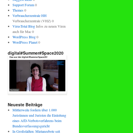
Support Forum
0
Themes
0
Verbraucherzentrale HH
Verbraucherzentrale (VHZ) 0
VirusTotal Blog
Infos zu neuen Viren
auch für Mac 0
WordPress Blog
0
WordPress Planet
0
digital#Summer#Space2020
Neueste Beiträge
Mittlerweile fordern über 1.000
Juristinnen und Juristen die Einleitung
eines AfD-Verbotsverfahrens beim
Bundesverfassungsgericht
In Großstädten: Mietangebote seit