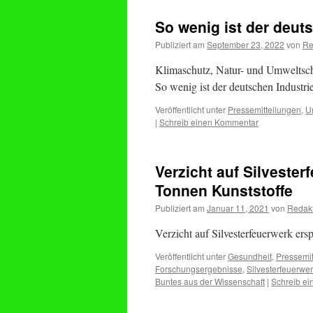
So wenig ist der deut
Publiziert am
September 23, 2022
von
Re
Klimaschutz, Natur- und Umweltsc
So wenig ist der deutschen Industr
Veröffentlicht unter
Pressemitteilungen
,
U
|
Schreib einen Kommentar
Verzicht auf Silveste
Tonnen Kunststoffe
Publiziert am
Januar 11, 2021
von
Redak
Verzicht auf Silvesterfeuerwerk er
Veröffentlicht unter
Gesundheit
,
Pressemit
Forschungsergebnisse
,
Silvesterfeuerwe
Buntes aus der Wissenschaft
|
Schreib e