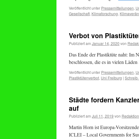
Veröffentlicht unter
Pressemitteilungen
,
U
Gesellschaft
,
Klimaforschung
,
Klimaverä
Verbot von Plastiktüt
Publiziert am
Januar 14, 2020
von
Redak
Das Ende der Plastiktüte naht: Im 
beschlossen, die es in vielen Läden
Veröffentlicht unter
Pressemitteilungen
,
U
Plastiktütenverbot
,
Uni Freiburg
|
Schreib
Städte fordern Kanzle
auf
Publiziert am
Juli 11, 2019
von
Redaktion
Martin Horn ist Europa-Vorsitzende
ICLEI – Local Governments for Sus