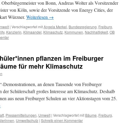
d Oberbürgermeister von Bonn, Andreas Wolter als Vorsitzender
ster von Köln, sowie der Vorsitzende von Energy Cities, der
kart Würzner.
Weiterlesen
→
mwelt
|
Verschlagwortet mit
Angela Merkel
,
Bundesregierung
,
Freiburg
,
ity
,
Kanzlerin
,
Klimaandel
,
Klimaschutz
,
Kommunen
,
Nachhaltigkeit
,
OB
entar
chüler*innen pflanzen im Freiburger
Bäume für mehr Klimaschutz
on
“-Demonstrationen, an denen Tausende von Freiburger
in der Schülerschaft großes Interesse am Klimaschutz. Deshalb
nen aus neun Freiburger Schulen an vier Aktionstagen vom 25.
→
aft
,
Pressemitteilungen
,
Umwelt
|
Verschlagwortet mit
Bäume
,
Freiburg
,
lerinnen
,
Umweltschutz
|
Schreib einen Kommentar