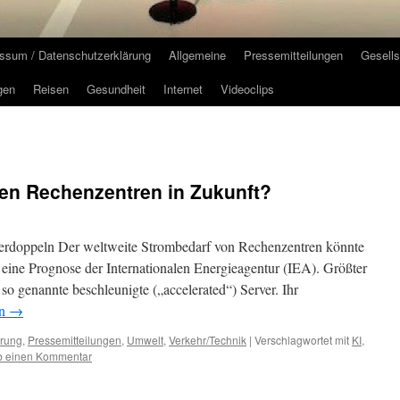
ssum / Datenschutzerklärung
Allgemeine
Pressemitteilungen
Gesells
gen
Reisen
Gesundheit
Internet
Videoclips
hen Rechenzentren in Zukunft?
verdoppeln Der weltweite Strombedarf von Rechenzentren könnte
 eine Prognose der Internationalen Energieagentur (IEA). Größter
 so genannte beschleunigte („accelerated“) Server. Ihr
en
→
erung
,
Pressemitteilungen
,
Umwelt
,
Verkehr/Technik
|
Verschlagwortet mit
KI
,
b einen Kommentar