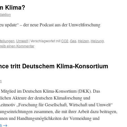
em Klima?
daktion
feu update“ – der neue Podcast aus der Umweltforschung
teilungen
,
Umwelt
|
Verschlagwortet mit
CO2
,
Gas
,
Heizen
,
Heizung
,
reib einen Kommentar
iance tritt Deutschem Klima-Konsortium
n
rd Mitglied im Deutschen Klima-Konsortium (DKK). Das
tlichen Akteure der deutschen Klimaforschung und
eitmotiv „Forschung für Gesellschaft, Wirtschaft und Umwelt“
ngseinrichtungen zusammen, die mit ihrer Arbeit dazu beitragen,
ennen und Handlungsmöglichkeiten der Vermeidung und
en
→