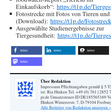
Einkaufskorb“:
https://t1p.de/Tierge
Fotostrecke mit Fotos von Tieren und
(Download):
https://t1p.de/Fotostrec
Ausgewählte Studienergebnisse zur
Tiergesundheit:
https://t1p.de/Tierge
teilen
teilen
teilen
teilen
Über Redaktion
Impressum Pflichtangaben gemäß § 5 TM
ist: Ria Hinken Tel. +49 (0) 761 | 2852
pr.de Umsatzsteuer-ID DE185565169 Vera
Hinken Wintererstr. 7, D-79104 Freibur
Alle Beiträge von Redaktion anzeigen