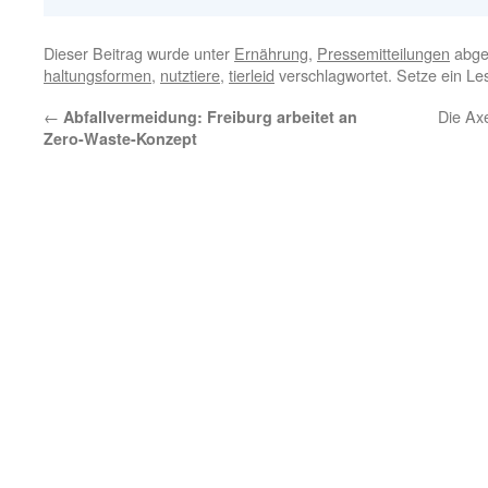
Dieser Beitrag wurde unter
Ernährung
,
Pressemitteilungen
abge
haltungsformen
,
nutztiere
,
tierleid
verschlagwortet. Setze ein L
←
Die Ax
Abfallvermeidung: Freiburg arbeitet an
Zero-Waste-Konzept