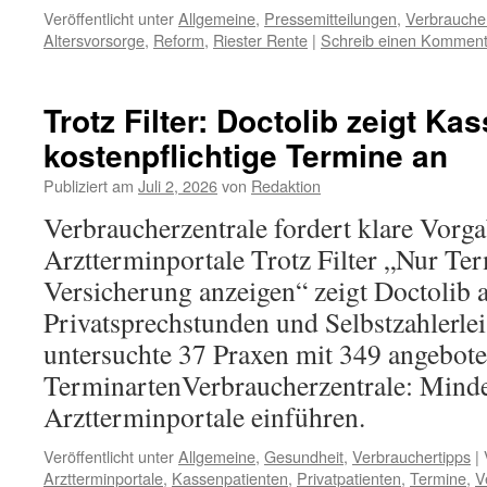
Veröffentlicht unter
Allgemeine
,
Pressemitteilungen
,
Verbraucher
Altersvorsorge
,
Reform
,
Riester Rente
|
Schreib einen Komment
Trotz Filter: Doctolib zeigt Ka
kostenpflichtige Termine an
Publiziert am
Juli 2, 2026
von
Redaktion
Verbraucherzentrale fordert klare Vorga
Arztterminportale Trotz Filter „Nur Ter
Versicherung anzeigen“ zeigt Doctolib 
Privatsprechstunden und Selbstzahlerl
untersuchte 37 Praxen mit 349 angebot
TerminartenVerbraucherzentrale: Minde
Arztterminportale einführen.
Veröffentlicht unter
Allgemeine
,
Gesundheit
,
Verbrauchertipps
|
Arztterminportale
,
Kassenpatienten
,
Privatpatienten
,
Termine
,
V