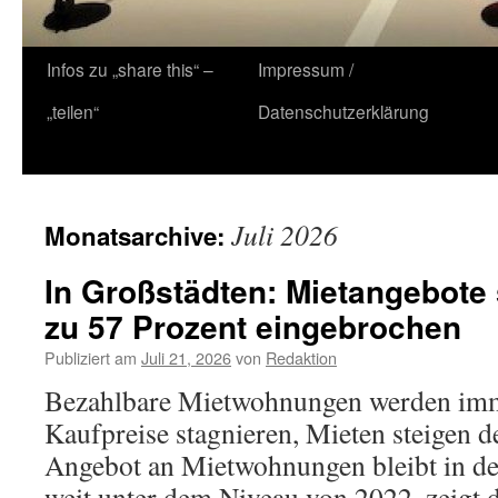
Zum
Infos zu „share this“ –
Impressum /
Inhalt
„teilen“
Datenschutzerklärung
springen
Juli 2026
Monatsarchive:
In Großstädten: Mietangebote 
zu 57 Prozent eingebrochen
Publiziert am
Juli 21, 2026
von
Redaktion
Bezahlbare Mietwohnungen werden im
Kaufpreise stagnieren, Mieten steigen d
Angebot an Mietwohnungen bleibt in de
weit unter dem Niveau von 2022, zeigt