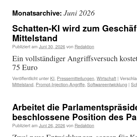
Juni 2026
Monatsarchive:
Schatten-KI wird zum Geschäft
Mittelstand
Publiziert am
Juni 30, 2026
von
Redaktion
Ein vollständiger Angriffsversuch koste
75 Euro
Veröffentlicht unter
KI
,
Pressemitteilungen
,
Wirtschaft
|
Verschla
Mittelstand
,
Prompt-Injection-Angriffe
,
Softwareentwicklung
|
Sc
Arbeitet die Parlamentspräsid
beschlossene Position des P
Publiziert am
Juni 26, 2026
von
Redaktion