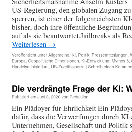
Sicherheitsmaßnahme Anselm Küsters 
US-Regierung, den globalen Zugang zu
sperren, ist einer der folgenreichsten KI
bisher, doch ihre öffentliche Begründu
auf als sie beantwortet.Jailbreaks als R
Weiterlesen
→
Veröffentlicht unter
Allgemeine
,
KI
,
Politik
,
Pressemitteilungen
,
W
Europa
,
Geopolitische Dimensionen
,
KI-Entwicklung
,
Mythos 5
,
Handelsministerium
,
US-Zugriffssperre
|
Schreib einen Kommen
Die verdrängte Frage der KI: W
Publiziert am
Juni 8, 2026
von
Redaktion
Ein Plädoyer für Ehrlichkeit Ein Plädoy
dafür, dass die Verwerfungen durch KI 
Unternehmen, Gesellschaft und Politik