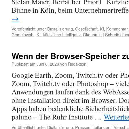
Stefan Maier, Beirat bei Prior1 Kürzlich
Bühne in Köln, beim Unternehmertreff
→
Veröffentlicht unter
Digitalisierung
,
Gesellschaft
,
KI
,
Kommentar
Gemeinwohl
,
KI
,
künstliche Intelligenz
,
Ökonomie
|
Schreib ein
Wenn der Browser-Speicher zu
Publiziert am
Juni 6, 2026
von
Redaktion
Google Earth, Zoom, Twitch.tv oder Ph
Zoom, Twitch.tv oder Photoshop – viele
Anwendungen laufen dank des WebAsse
ohne Installation direkt im Browser. Do
Apps haben bedenkliche Sicherheitslüc
paluno – The Ruhr Institute …
Weiterl
Veröffentlicht unter
Digitalisierung
,
Pressemitteilungen
|
Verschla