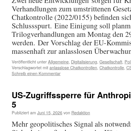
Zwei neue Entwicklungen sorgen für Kr
Verhandlungen zum umstrittenen Gesetz
Chatkontrolle (2022/0155) befinden sic
Schlussspurt. Eine Einigung soll planm
Trilogverhandlungen am Montag den 29.
werden. Der Vorschlag der EU-Kommiss
massenhaft zur anlasslosen Überwach
Veröffentlicht unter
Allgemeine
,
Digitalisierung
,
Gesellschaft
,
Poli
Verschlagwortet mit
anlasslose Chatkontrollen
,
Chatkontrolle
,
C
Schreib einen Kommentar
US-Zugriffssperre für Anthrop
5
Publiziert am
Juni 15, 2026
von
Redaktion
Mehr geopolitisches Signal als notwend