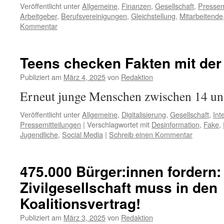
Veröffentlicht unter
Allgemeine
,
Finanzen
,
Gesellschaft
,
Pressem
Arbeitgeber
,
Berufsvereinigungen
,
Gleichstellung
,
Mitarbeitende
Kommentar
Teens checken Fakten mit der
Publiziert am
März 4, 2025
von
Redaktion
Erneut junge Menschen zwischen 14 un
Veröffentlicht unter
Allgemeine
,
Digitalisierung
,
Gesellschaft
,
Int
Pressemitteilungen
|
Verschlagwortet mit
Desinformation
,
Fake
,
Jugendliche
,
Social Media
|
Schreib einen Kommentar
475.000 Bürger:innen fordern:
Zivilgesellschaft muss in den
Koalitionsvertrag!
Publiziert am
März 3, 2025
von
Redaktion