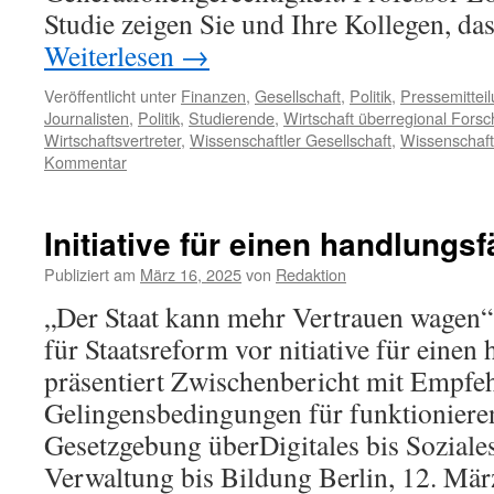
Studie zeigen Sie und Ihre Kollegen, d
Weiterlesen
→
Veröffentlicht unter
Finanzen
,
Gesellschaft
,
Politik
,
Pressemittei
Journalisten
,
Politik
,
Studierende
,
Wirtschaft überregional Fors
Wirtschaftsvertreter
,
Wissenschaftler Gesellschaft
,
Wissenschaft
Kommentar
Initiative für einen handlungs
Publiziert am
März 16, 2025
von
Redaktion
„Der Staat kann mehr Vertrauen wagen“:
für Staatsreform vor nitiative für einen
präsentiert Zwischenbericht mit Empfe
Gelingensbedingungen für funktioniere
Gesetzgebung überDigitales bis Soziales
Verwaltung bis Bildung Berlin, 12. M