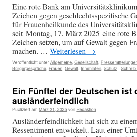
Eine rote Bank am Universitätsklinikum 
Zeichen gegen geschlechtsspezifische G
für Frauenheilkunde des Universitätskl
seit Montag, 17. März 2025 eine rote Ba
Zeichen setzen, um auf Gewalt gegen F
machen. …
Weiterlesen
→
Veröffentlicht unter
Allgemeine
,
Gesellschaft
,
Pressemitteilunge
Bürgergespräche
,
Frauen
,
Gewalt
,
Innehlaten
,
Schutz
|
Schreib
Ein Fünftel der Deutschen ist 
ausländerfeindlich
Publiziert am
März 21, 2025
von
Redaktion
Ausländerfeindlichkeit hat sich zu eine
Ressentiment entwickelt. Laut einer U