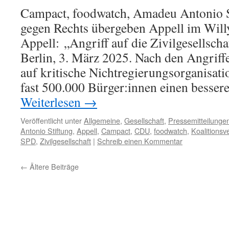
Campact, foodwatch, Amadeu Antonio 
gegen Rechts übergeben Appell im Wil
Appell: „Angriff auf die Zivilgesellsc
Berlin, 3. März 2025. Nach den Angriff
auf kritische Nichtregierungsorganisat
fast 500.000 Bürger:innen einen besser
Weiterlesen
→
Veröffentlicht unter
Allgemeine
,
Gesellschaft
,
Pressemitteilunge
Antonio Stiftung
,
Appell
,
Campact
,
CDU
,
foodwatch
,
Koalitionsv
SPD
,
Zivilgesellschaft
|
Schreib einen Kommentar
←
Ältere Beiträge