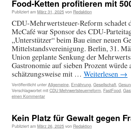
Food-Ketten profitieren mit 50
Publiziert am
März 31, 2025
von
Redaktion
CDU-Mehrwertsteuer-Reform schadet d
McCafé war Sponsor des CDU-Parteita
„Unterstützer“ beim Bau einer neuen Ges
Mittelstandsvereinigung. Berlin, 31. M
Union geplante Senkung der Mehrwertst
Gastronomie auf sieben Prozent würde 
schätzungsweise mit …
Weiterlesen
→
Veröffentlicht unter
Allgemeine
,
Ernährung
,
Gesellschaft
,
Gesun
Verschlagwortet mit
CDU Mehrwertsteuerreform
,
FastFood
,
Gas
einen Kommentar
Kein Platz für Gewalt gegen F
Publiziert am
März 26, 2025
von
Redaktion