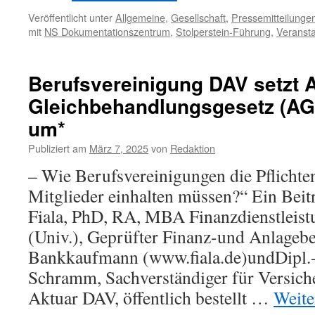
Veröffentlicht unter
Allgemeine
,
Gesellschaft
,
Pressemitteilunge
mit
NS Dokumentationszentrum
,
Stolperstein-Führung
,
Veranst
Berufsvereinigung DAV setzt 
Gleichbehandlungsgesetz (AGG
um*
Publiziert am
März 7, 2025
von
Redaktion
– Wie Berufsvereinigungen die Pflicht
Mitglieder einhalten müssen?“ Ein Beit
Fiala, PhD, RA, MBA Finanzdienstleis
(Univ.), Geprüfter Finanz-und Anlageber
Bankkaufmann (www.fiala.de)undDipl.-
Schramm, Sachverständiger für Versic
Aktuar DAV, öffentlich bestellt …
Weite