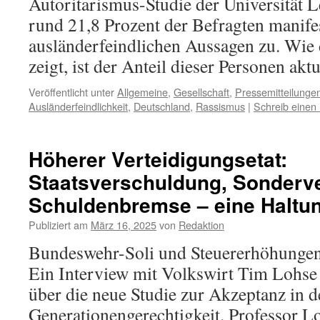
Autoritarismus-Studie der Universität 
rund 21,8 Prozent der Befragten manife
ausländerfeindlichen Aussagen zu. Wie d
zeigt, ist der Anteil dieser Personen ak
Veröffentlicht unter
Allgemeine
,
Gesellschaft
,
Pressemitteilunge
Ausländerfeindlichkeit
,
Deutschland
,
Rassismus
|
Schreib eine
Höherer Verteidigungsetat:
Staatsverschuldung, Sonderv
Schuldenbremse – eine Haltu
Publiziert am
März 16, 2025
von
Redaktion
Bundeswehr-Soli und Steuererhöhungen
Ein Interview mit Volkswirt Tim Lohs
über die neue Studie zur Akzeptanz in 
Generationengerechtigkeit. Professor Lo