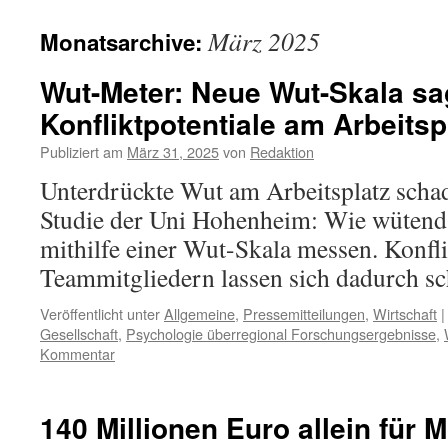
März 2025
Monatsarchive:
Wut-Meter: Neue Wut-Skala sa
Konfliktpotentiale am Arbeitsp
Publiziert am
März 31, 2025
von
Redaktion
Unterdrückte Wut am Arbeitsplatz scha
Studie der Uni Hohenheim: Wie wütend j
mithilfe einer Wut-Skala messen. Konfli
Teammitgliedern lassen sich dadurch sch
Veröffentlicht unter
Allgemeine
,
Pressemitteilungen
,
Wirtschaft
|
Gesellschaft
,
Psychologie überregional Forschungsergebnisse
,
Kommentar
140 Millionen Euro allein für 