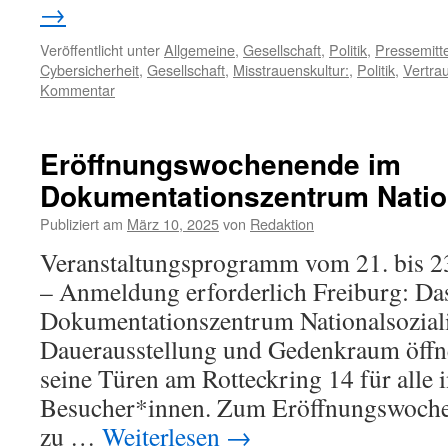
→
Veröffentlicht unter
Allgemeine
,
Gesellschaft
,
Politik
,
Pressemitt
Cybersicherheit
,
Gesellschaft
,
Misstrauenskultur:
,
Politik
,
Vertra
Kommentar
Eröffnungswochenende im
Dokumentationszentrum Natio
Publiziert am
März 10, 2025
von
Redaktion
Veranstaltungsprogramm vom 21. bis 23.
– Anmeldung erforderlich Freiburg: Da
Dokumentationszentrum Nationalsozia
Dauerausstellung und Gedenkraum öffne
seine Türen am Rotteckring 14 für alle i
Besucher*innen. Zum Eröffnungswoche
zu …
Weiterlesen
→