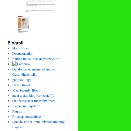
Blogroll
blogs finden
Documentation
Eintrag im Journalistenverzeichnis
Gefälschte Arzneimittel sind ein
Gesundheitsrisiko
google+ Page
Hans Hinken
Mac Security-Blog
mein erstes Blog KonzeptePR
Onlinemagazin für Webworker
Patientenkompetenz
Plugins
Privatsphäre schützen
Sprach- und Kommunikationstraining
Englisch