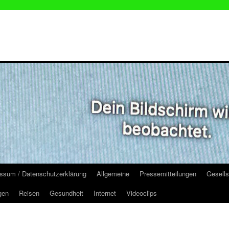
ssum / Datenschutzerklärung
Allgemeine
Pressemitteilungen
Gesells
gen
Reisen
Gesundheit
Internet
Videoclips