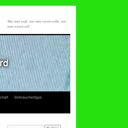
Was man weiß, was man wissen sollte, was
man wissen will
chaft
Verbrauchertipps