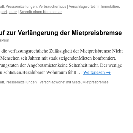
aft
,
Pressemitteilungen
,
Verbrauchertipps
|
Verschlagwortet mit
Immobilien
,
port
,
teuer
|
Schreib einen Kommentar
ruf zur Verlängerung der Mietpreisbremse
ktion
 die verfassungsrechtliche Zulässigkeit der Mietpreisbremse Nicht
 Menschen seit Jahren mit stark steigendenMieten konfrontiert.
erungsraten der Angebotsmietenkeine Seltenheit mehr. Der wenige
zu schließen.Bezahlbarer Wohnraum fehlt …
Weiterlesen
→
aft
,
Pressemitteilungen
|
Verschlagwortet mit
Miete
,
Mietpresbremse
|