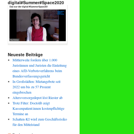
digital#Summer#Space2020
Neueste Beiträge
Mittlerweile fordern über 1.000
Juristinnen und Juristen die Einleitung
eines AfD-Verbotsverfahrens beim
Bundesverfassungsgericht
In Großstädten: Mietangebote seit
2022 um bis zu 57 Prozent
eingebrochen
Altersvorsorgedepot löst Riester ab
Trotz Filter: Doctolib zeigt
Kassenpatient:innen kostenpflichtige
Termine an
Schatten-KI wird zum Geschäftsrisiko
für den Mittelstand