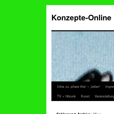
Konzepte-Online
Infos zu „share this“ – „teilen“
Impre
Zum
TV + Hörunk
Kunst
Veranstaltun
Inhalt
springen
Miete