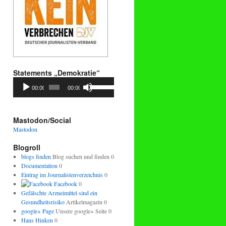
Statements „Demokratie“
Audio-
Pfeiltasten
00:00
00:00
Player
Hoch/Runter
benutzen,
um
die
Mastodon/Social
Lautstärke
Mastodon
zu
regeln.
Blogroll
blogs finden
Blog suchen und finden 0
Documentation
0
Eintrag im Journalistenverzeichnis
0
Facebook
0
Gefälschte Arzneimittel sind ein
Gesundheitsrisiko
Artikelmagazin 0
google+ Page
Unsere google+ Seite 0
Hans Hinken
0