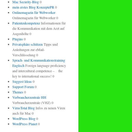
Mac Security-Blog
0
mein erstes Blog KonzeptePR
0
Onlinemagazin für Webworker
Onlinemagazin für Webworker 0
Patientenkompetenz
Informationen für
die Kommunikation mit dem Arzt auf
Augenhöhe 0
Plugins
0
Privatsphäre schützen
Tipps und
Anleitungen zur eMail-
Verschlüsselung 0
Sprach- und Kommunikationstraining
Englisch
Foreign language proficiency
and intercultural competence – the
key to international success! 0
Suggest Ideas
0
Support Forum
0
Themes
0
Verbraucherzentrale HH
Verbraucherzentrale (VHZ) 0
VirusTotal Blog
Infos zu neuen Viren
auch für Mac 0
WordPress Blog
0
WordPress Planet
0