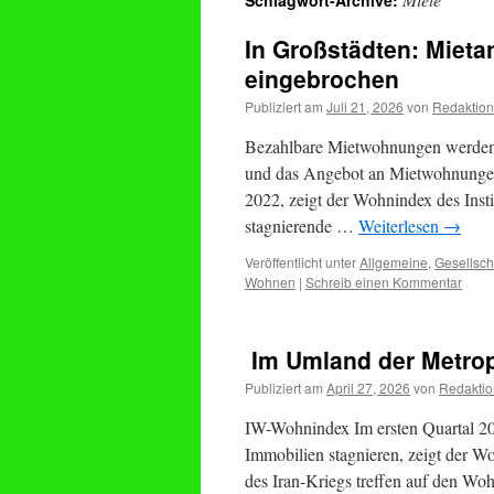
Schlagwort-Archive:
In Großstädten: Mieta
eingebrochen
Publiziert am
Juli 21, 2026
von
Redaktion
Bezahlbare Mietwohnungen werden i
und das Angebot an Mietwohnungen 
2022, zeigt der Wohnindex des Inst
stagnierende …
Weiterlesen
→
Veröffentlicht unter
Allgemeine
,
Gesellsch
Wohnen
|
Schreib einen Kommentar
Im Umland der Metrop
Publiziert am
April 27, 2026
von
Redaktio
IW-Wohnindex Im ersten Quartal 202
Immobilien stagnieren, zeigt der Wo
des Iran-Kriegs treffen auf den Wohn