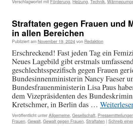
Verschlagwortet mit
Förderung
,
Heizung
,
Technik
,
Wärmepump
Straftaten gegen Frauen und 
in allen Bereichen
Publiziert am
November 19, 2024
von
Redaktion
Erschreckend! Fast jeden Tag ein Femiz
Neues Lagebild gibt erstmals umfassend
geschlechtsspezifisch gegen Frauen geric
Bundesinnenministerin Nancy Faeser u
Bundesfrauenministerin Lisa Paus hab
dem Vizepräsidenten des Bundeskrimin
Kretschmer, in Berlin das …
Weiterles
Veröffentlicht unter
Allgemeine
,
Gesellschaft
,
Pressemitteilunge
Frauen
,
Gewalt
,
Gewalt gegen Frauen
,
Straftaten
|
Schreib ein