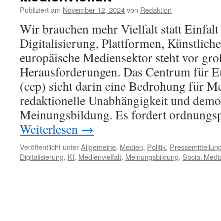
Publiziert am
November 12, 2024
von
Redaktion
Wir brauchen mehr Vielfalt statt Einfalt
Digitalisierung, Plattformen, Künstliche
europäische Mediensektor steht vor gr
Herausforderungen. Das Centrum für Eu
(cep) sieht darin eine Bedrohung für Me
redaktionelle Unabhängigkeit und demo
Meinungsbildung. Es fordert ordnungs
Weiterlesen
→
Veröffentlicht unter
Allgemeine
,
Medien
,
Politik
,
Pressemitteilun
Digitalisierung
,
KI
,
Medienvielfalt
,
Meinungsbildung
,
Social Medi