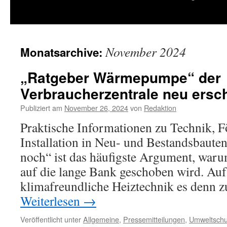
springen
November 2024
Monatsarchive:
„Ratgeber Wärmepumpe“ der
Verbraucherzentrale neu ersc
Publiziert am
November 26, 2024
von
Redaktion
Praktische Informationen zu Technik, 
Installation in Neu- und Bestandsbauten 
noch“ ist das häufigste Argument, wa
auf die lange Bank geschoben wird. Auf
klimafreundliche Heiztechnik es denn 
Weiterlesen
→
Veröffentlicht unter
Allgemeine
,
Pressemitteilungen
,
Umweltschu