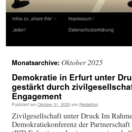
Zum
Infos zu „share this“ –
Impressum /
Inhalt
„teilen“
Datenschutzerklärung
springen
Oktober 2025
Monatsarchive:
Demokratie in Erfurt unter Dr
gestärkt durch zivilgesellscha
Engagement
Publiziert am
Oktober 31, 2025
von
Redaktion
Zivilgesellschaft unter Druck Im Rahm
Demokratiekonferenz der Partnerschaft