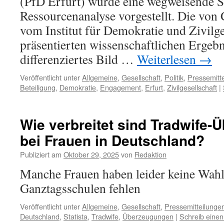
(PfD Erfurt) wurde eine wegweisende S
Ressourcenanalyse vorgestellt. Die von
vom Institut für Demokratie und Zivilge
präsentierten wissenschaftlichen Ergebn
differenziertes Bild …
Weiterlesen
→
Veröffentlicht unter
Allgemeine
,
Gesellschaft
,
Politik
,
Pressemitt
Beteiligung
,
Demokratie
,
Engagement
,
Erfurt
,
Zivilgesellschaft
|
Wie verbreitet sind Tradwife
bei Frauen in Deutschland?
Publiziert am
Oktober 29, 2025
von
Redaktion
Manche Frauen haben leider keine Wahl,
Ganztagsschulen fehlen
Veröffentlicht unter
Allgemeine
,
Gesellschaft
,
Pressemitteilunge
Deutschland
,
Statista
,
Tradwife
,
Überzeugungen
|
Schreib eine