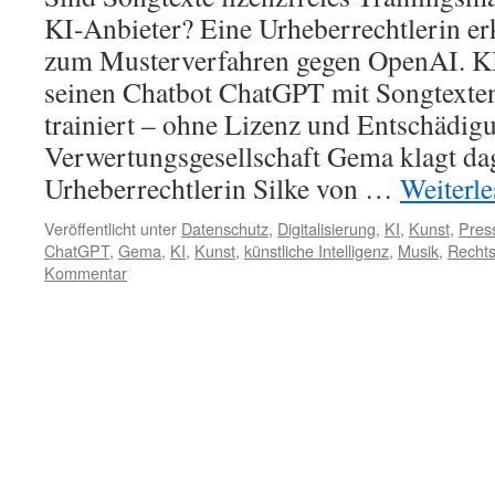
KI-Anbieter? Eine Urheberrechtlerin er
zum Musterverfahren gegen OpenAI. K
seinen Chatbot ChatGPT mit Songtexten
trainiert – ohne Lizenz und Entschädig
Verwertungsgesellschaft Gema klagt da
Urheberrechtlerin Silke von …
Weiterl
Veröffentlicht unter
Datenschutz
,
Digitalisierung
,
KI
,
Kunst
,
Pres
ChatGPT
,
Gema
,
KI
,
Kunst
,
künstliche Intelligenz
,
Musik
,
Rechts
Kommentar