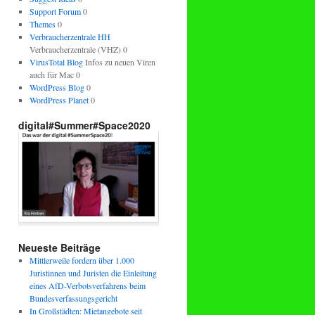
Support Forum
0
Themes
0
Verbraucherzentrale HH
Verbraucherzentrale (VHZ) 0
VirusTotal Blog
Infos zu neuen Viren
auch für Mac 0
WordPress Blog
0
WordPress Planet
0
digital#Summer#Space2020
Neueste Beiträge
Mittlerweile fordern über 1.000
Juristinnen und Juristen die Einleitung
eines AfD-Verbotsverfahrens beim
Bundesverfassungsgericht
In Großstädten: Mietangebote seit