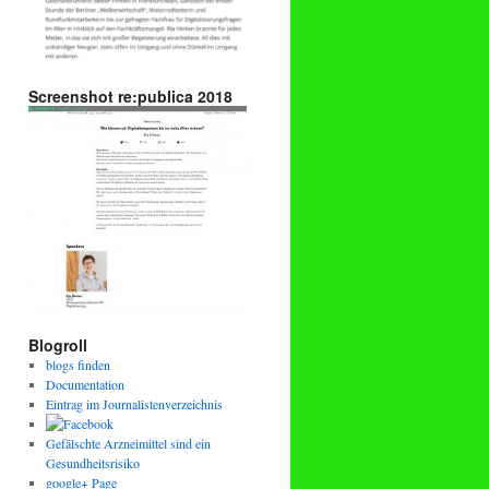
Screenshot re:publica 2018
Blogroll
blogs finden
Documentation
Eintrag im Journalistenverzeichnis
Gefälschte Arzneimittel sind ein
Gesundheitsrisiko
google+ Page