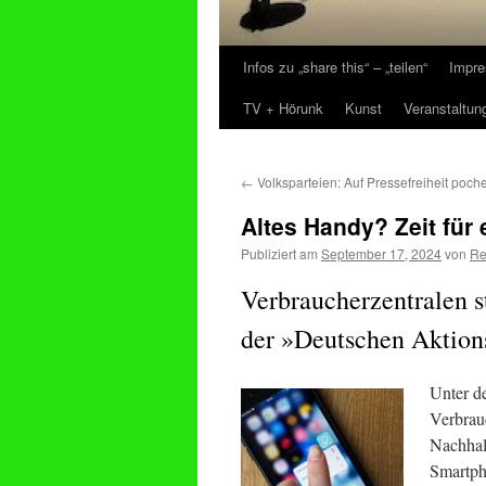
Infos zu „share this“ – „teilen“
Impre
Zum
TV + Hörunk
Kunst
Veranstaltun
Inhalt
springen
←
Volksparteien: Auf Pressefreiheit poch
Altes Handy? Zeit für
Publiziert am
September 17, 2024
von
Re
Verbraucherzentralen s
der »Deutschen Aktion
Unter d
Verbrau
Nachhal
Smartph