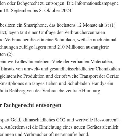
den oder fachgerecht zu entsorgen. Die Informationskampagne
om 18. September bis 8. Oktober 2024.
esitzen ein Smartphone, das höchstens 12 Monate alt ist (1).
tzt, legen laut einer Umfrage der Verbraucherzentralen
d Verbraucher diese in eine Schublade, weil sie noch einmal
hnungen zufolge lagern rund 210 Millionen ausrangierte
ten (2).
ein wertvolles Innenleben. Viele der verbauten Materialien,
r Einsatz von umwelt- und gesundheitsschädlichen Chemikalien
intensive Produktion und der oft weite Transport der Geräte
 Smartphones ein langes Leben und Schubladen-Handys ein
 Julia Rehberg von der Verbraucherzentrale Hamburg.
r fachgerecht entsorgen
 spart Geld, klimaschädliches CO2 und wertvolle Ressourcen“,
. Außerdem sei die Einrichtung eines neuen Gerätes ziemlich
herinnen und Verbraucher oft nervenaufreibend.