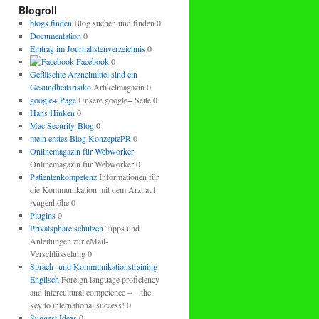
regeln.
Blogroll
blogs finden
Blog suchen und finden 0
Documentation
0
Eintrag im Journalistenverzeichnis
0
Facebook
0
Gefälschte Arzneimittel sind ein
Gesundheitsrisiko
Artikelmagazin 0
google+ Page
Unsere google+ Seite 0
Hans Hinken
0
Mac Security-Blog
0
mein erstes Blog KonzeptePR
0
Onlinemagazin für Webworker
Onlinemagazin für Webworker 0
Patientenkompetenz
Informationen für
die Kommunikation mit dem Arzt auf
Augenhöhe 0
Plugins
0
Privatsphäre schützen
Tipps und
Anleitungen zur eMail-
Verschlüsselung 0
Sprach- und Kommunikationstraining
Englisch
Foreign language proficiency
and intercultural competence – the
key to international success! 0
Suggest Ideas
0