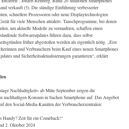
 forcieren“, fordert Rehberg. Rund 20 Millionen Smartphones
land verkauft (3). Die ständige Einführung verbesserter
ten, schnellere Prozessoren oder neue Displaytechnologien
erät für viele Menschen attraktiv. Tauschprogramme, bei denen
rden, um aktuelle Modelle zu vermarkten, schaffen einen
laufende Softwareupdates führen dazu, dass selbst
itsgründen früher abgestoßen werden als eigentlich nötig. „Erst
ucherinnen und Verbrauchern beim Kauf eines neuen Smartphones
pdates und Sicherheitsaktualisierungen garantieren“, erklärt
len
age Nachhaltigkeit« ab Mitte September zeigen die
nen nachhaltigen Konsum in Sachen Smartphone auf. Das Angebot
auf den Social-Media-Kanälen der Verbraucherzentralen:
es Handy? Zeit für ein Comeback!“
nd 2. Oktober 2024