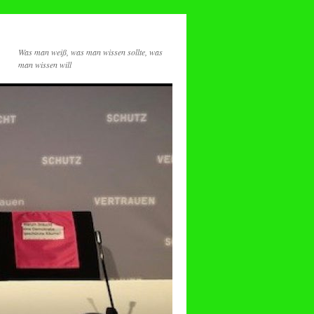
Was man weiß, was man wissen sollte, was
man wissen will