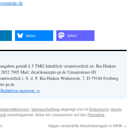
zentrale.de
teilen
teilen
angaben gemäß § 5 TMG Inhaltlich verantwortlich ist: Ria Hinken
| 2852 7905 Mail: rh(at)konzepte-pr.de Umsatzsteuer-ID
twortlich i. S. d. P. Ria Hinken Wintererstr. 7, D-79104 Freiburg
pte-pr.de
n Redaktion anzeigen
→
ressemitteilungen
,
Verbrauchertipps
abgelegt und mit
Entsorgung
,
Handy
,
hnik
verschlagwortet. Setze ein Lesezeichen auf den
Permalink
.
en
Gegen verschärfte Abschieberegeln in NRW
→