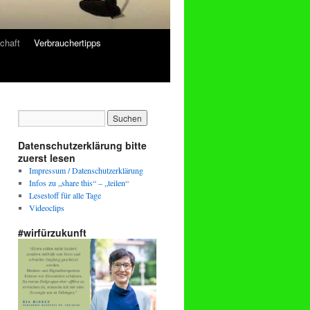
chaft
Verbrauchertipps
Datenschutzerklärung bitte
zuerst lesen
Impressum / Datenschutzerklärung
Infos zu „share this“ – „teilen“
Lesestoff für alle Tage
Videoclips
#wirfürzukunft