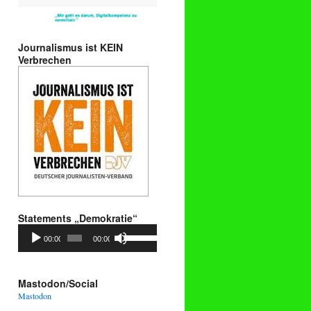
Journalismus ist KEIN
Verbrechen
Statements „Demokratie“
Audio-
Pfeiltasten
00:00
00:00
Player
Hoch/Runter
benutzen,
um
die
Mastodon/Social
Lautstärke
Mastodon
zu