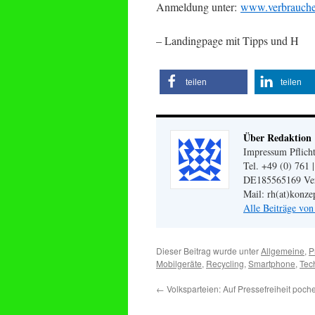
Anmeldung unter:
www.verbraucher
– Landingpage mit Tipps und H
teilen
teilen
Über Redaktion
Impressum Pflicht
Tel. +49 (0) 761 
DE185565169 Veran
Mail: rh(at)konze
Alle Beiträge vo
Dieser Beitrag wurde unter
Allgemeine
,
P
Mobilgeräte
,
Recycling
,
Smartphone
,
Tec
←
Volksparteien: Auf Pressefreiheit poch