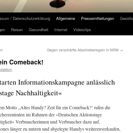
ssum / Datenschutzerklärung
Allgemeine
Pressemitteilungen
Gesells
gen
Reisen
Gesundheit
Internet
Videoclips
en
Gegen verschärfte Abschieberegeln in NRW
→
 ein Comeback!
daktion
tarten Informationskampagne anlässlich
stage Nachhaltigkeit«
em Motto „Altes Handy? Zeit für ein Comeback!“ rufen die
cherzentralen im Rahmen der »Deutschen Aktionstage
tigkeit« Verbraucherinnen und Verbraucher dazu auf,
ones länger zu nutzen und abgelegte Handys weiterzuverkaufen,