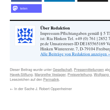
teilen
Über Redaktion
Impressum Pflichtangaben gemäß § 5 TM
ist: Ria Hinken Tel. +49 (0) 761 | 2852
pr.de Umsatzsteuer-ID DE185565169 Vera
Hinken Wintererstr. 7, D-79104 Freibur
Alle Beiträge von Redaktion anzeigen
Dieser Beitrag wurde unter
Gesellschaft
,
Pressemitteilungen
abg
Hayek-Stiftung
,
Margrethe Vestager
,
Preisverleihung
,
Wolfgang
Lesezeichen auf den
Permalink
.
←
In der Sache J. Robert Oppenheimer