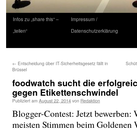
Zum
Infos zu „share this“ –
Impressum /
Inhalt
„teilen“
Datenschutzerklärung
springen
←
Entscheidung über IT-Sicherheitsgesetz fällt in
Schüt
Brüssel
foodwatch sucht die erfolgrei
gegen Etikettenschwindel
Publiziert am
August 22, 2014
von
Redaktion
Blogger-Contest: Jetzt bewerben:
meisten Stimmen beim Goldenen 