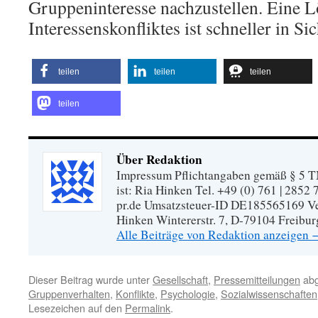
Gruppeninteresse nachzustellen. Eine 
Interessenskonfliktes ist schneller in Sic
teilen
teilen
teilen
teilen
Über Redaktion
Impressum Pflichtangaben gemäß § 5 TM
ist: Ria Hinken Tel. +49 (0) 761 | 2852
pr.de Umsatzsteuer-ID DE185565169 Vera
Hinken Wintererstr. 7, D-79104 Freibur
Alle Beiträge von Redaktion anzeigen
Dieser Beitrag wurde unter
Gesellschaft
,
Pressemitteilungen
abg
Gruppenverhalten
,
Konflikte
,
Psychologie
,
Sozialwissenschaften
Lesezeichen auf den
Permalink
.