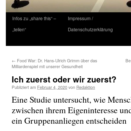
Zum
Infos zu „share this“ –
Impressum /
Inhalt
„teilen“
Datenschutzerklärung
springen
←
Food War: Dr. Hans-Ulrich Grimm über das
Be
Milliardenspiel mit unserer Gesundheit
Ich zuerst oder wir zuerst?
Publiziert am
Februar 4, 2020
von
Redaktion
Eine Studie untersucht, wie Mensc
zwischen ihrem Eigeninteresse un
ein Gruppenanliegen entscheiden