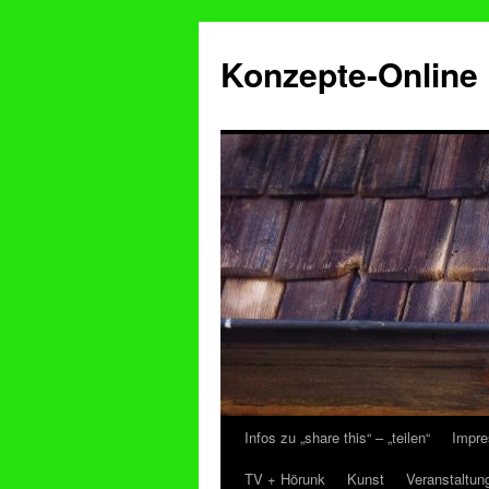
Konzepte-Online
Infos zu „share this“ – „teilen“
Impre
Zum
TV + Hörunk
Kunst
Veranstaltun
Inhalt