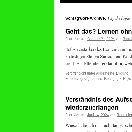
springen
Psychologie
Schlagwort-Archive:
Geht das? Lernen ohn
Publiziert am
Oktober 21, 2024
von
Redak
Selbstverstärkendes Lernen kann he
zu festigen Stellen Sie sich ein Ki
sieht. Ein Elternteil erklärt ihm, w
Veröffentlicht unter
Allgemeine
,
Bildung
,
P
Forschungsergebnisse
,
Pädagogik
,
Psyc
Verständnis des Aufsc
wiederzuerlangen
Publiziert am
Juni 14, 2024
von
Redaktio
Wieso habe ich das nicht längst sch