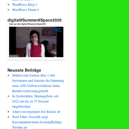
WordPress Blog
0
WordPress Planet
0
digital#Summer#Space2020
Neueste Beiträge
Mittlerweile fordern über 1.000
Juristinnen und Juristen die Einleitung
eines AfD-Verbotsverfahrens beim
Bundesverfassungsgericht
In Großstädten: Mietangebote seit
2022 um bis zu 57 Prozent
eingebrochen
Altersvorsorgedepot löst Riester ab
Trotz Filter: Doctolib zeigt
Kassenpatient:innen kostenpflichtige
Termine an