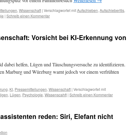
nungsputz vor einem Familienbesuch
Weiterlesen
→
tteilungen
,
Wissenschaft
|
Verschlagwortet mit
Aufschieben
,
Aufschieberitis
,
ie
|
Schreib einen Kommentar
enschaft: Vorsicht bei KI-Erkennung von
ald dabei helfen, Lügen und Täuschungsversuche zu identifizieren.
ten Marburg und Würzburg warnt jedoch vor einem verfrühten
erung
,
KI
,
Pressemitteilungen
,
Wissenschaft
|
Verschlagwortet mit
ligen
,
Lügen
,
Psychologie
,
Wissenscahft
|
Schreib einen Kommentar
ssistenten reden: Siri, Elefant nicht
tion