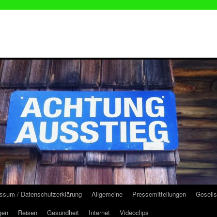
ssum / Datenschutzerklärung
Allgemeine
Pressemitteilungen
Gesells
gen
Reisen
Gesundheit
Internet
Videoclips