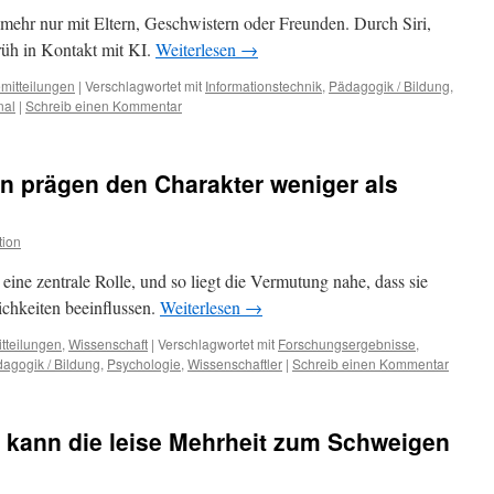
mehr nur mit Eltern, Geschwistern oder Freunden. Durch Siri,
üh in Kontakt mit KI.
Weiterlesen
→
mitteilungen
|
Verschlagwortet mit
Informationstechnik
,
Pädagogik / Bildung
,
nal
|
Schreib einen Kommentar
n prägen den Charakter weniger als
tion
eine zentrale Rolle, und so liegt die Vermutung nahe, dass sie
lichkeiten beeinflussen.
Weiterlesen
→
tteilungen
,
Wissenschaft
|
Verschlagwortet mit
Forschungsergebnisse
,
agogik / Bildung
,
Psychologie
,
Wissenschaftler
|
Schreib einen Kommentar
t kann die leise Mehrheit zum Schweigen