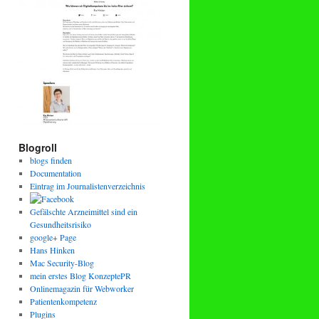
Blogroll
blogs finden
Documentation
Eintrag im Journalistenverzeichnis
Gefälschte Arzneimittel sind ein
Gesundheitsrisiko
google+ Page
Hans Hinken
Mac Security-Blog
mein erstes Blog KonzeptePR
Onlinemagazin für Webworker
Patientenkompetenz
Plugins