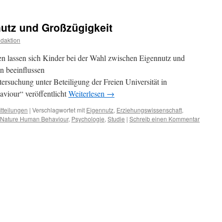
utz und Großzügigkeit
daktion
en lassen sich Kinder bei der Wahl zwischen Eigennutz und
n beeinflussen
tersuchung unter Beteiligung der Freien Universität in
viour“ veröffentlicht
Weiterlesen
→
tteilungen
|
Verschlagwortet mit
Eigennutz
,
Erziehungswissenschaft
,
Nature Human Behaviour
,
Psychologie
,
Studie
|
Schreib einen Kommentar