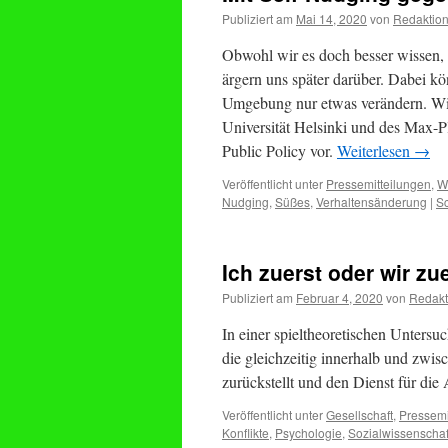
Publiziert am
Mai 14, 2020
von
Redaktio
Obwohl wir es doch besser wissen, e
ärgern uns später darüber. Dabei kö
Umgebung nur etwas verändern. Wie 
Universität Helsinki und des Max-P
Public Policy vor.
Weiterlesen
→
Veröffentlicht unter
Pressemitteilungen
,
W
Nudging
,
Süßes
,
Verhaltensänderung
|
S
Ich zuerst oder wir zu
Publiziert am
Februar 4, 2020
von
Redakt
In einer spieltheoretischen Unters
die gleichzeitig innerhalb und zwi
zurückstellt und den Dienst für di
Veröffentlicht unter
Gesellschaft
,
Pressemi
Konflikte
,
Psychologie
,
Sozialwissenscha