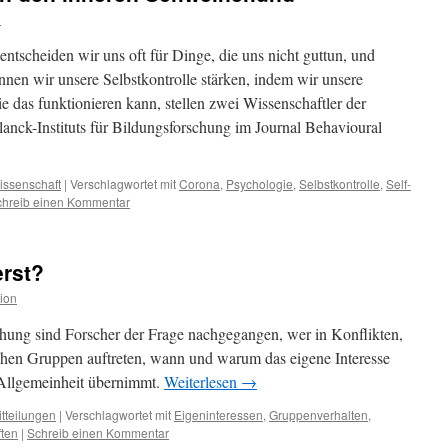
n
ntscheiden wir uns oft für Dinge, die uns nicht guttun, und
nnen wir unsere Selbstkontrolle stärken, indem wir unsere
das funktionieren kann, stellen zwei Wissenschaftler der
lanck-Instituts für Bildungsforschung im Journal Behavioural
issenschaft
|
Verschlagwortet mit
Corona
,
Psychologie
,
Selbstkontrolle
,
Self-
chreib einen Kommentar
erst?
ion
uchung sind Forscher der Frage nachgegangen, wer in Konflikten,
schen Gruppen auftreten, wann und warum das eigene Interesse
e Allgemeinheit übernimmt.
Weiterlesen
→
tteilungen
|
Verschlagwortet mit
Eigeninteressen
,
Gruppenverhalten
,
ften
|
Schreib einen Kommentar