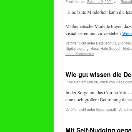
Publiziert am
Februar 9, 2021
von
Redakt
„Eine laute Minderheit kann die le
Mathematische Modelle tragen dazu
visualisieren und zu verstehen
Weit
Veröffentlicht unter
Datenschutz
,
Digitalis
Digitalisierung
,
Hass
,
Hate Speech
,
Hetz
einen Kommentar
Wie gut wissen die De
Publiziert am
Mai 26, 2020
von
Redaktio
In der Sorge um das Corona-Virus sol
eine noch größere Bedrohung darst
Veröffentlicht unter
Gesellschaft
|
Verschla
Mit Self-Nudging geg