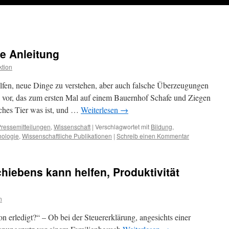
e Anleitung
tion
lfen, neue Dinge zu verstehen, aber auch falsche Überzeugungen
nd vor, das zum ersten Mal auf einem Bauernhof Schafe und Ziegen
elches Tier was ist, und …
Weiterlesen
→
ressemitteilungen
,
Wissenschaft
|
Verschlagwortet mit
Bildung
,
hologie
,
Wissenschaftliche Publikationen
|
Schreib einen Kommentar
hiebens kann helfen, Produktivität
n
on erledigt?“ – Ob bei der Steuererklärung, angesichts einer