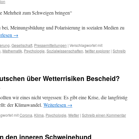
ion
ise Mehrheit zum Schweigen bringen“
 bei, Meinungsbildung und Polarisierung in sozialen Medien zu
erlesen
→
ierung
,
Gesellschaft
,
Pressemitteilungen
|
Verschlagwortet mit
e
,
Mathematik
,
Psychologie
,
Sozialwissenschaften
,
twitter explorer
|
Schreib
utschen über Wetterrisiken Bescheid?
n
lten wir eines nicht vergessen: Es gibt eine Krise, die langfristig
ellt: der Klimawandel.
Weiterlesen
→
gwortet mit
Corona
,
Klima
,
Psychologie
,
Wetter
|
Schreib einen Kommentar
en den inneren Schweinehund