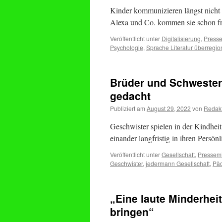
Kinder kommunizieren längst nicht 
Alexa und Co. kommen sie schon fr
Veröffentlicht unter
Digitalisierung
,
Presse
Psychologie
,
Sprache Literatur überregio
Brüder und Schwester
gedacht
Publiziert am
August 29, 2022
von
Redak
Geschwister spielen in der Kindheit 
einander langfristig in ihren Persön
Veröffentlicht unter
Gesellschaft
,
Pressemi
Geschwister
,
jedermann Gesellschaft
,
Päd
„Eine laute Minderhei
bringen“