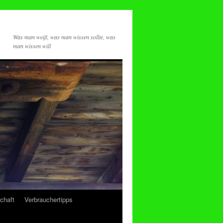
Was man weiß, was man wissen sollte, was
man wissen will
chaft
Verbrauchertipps