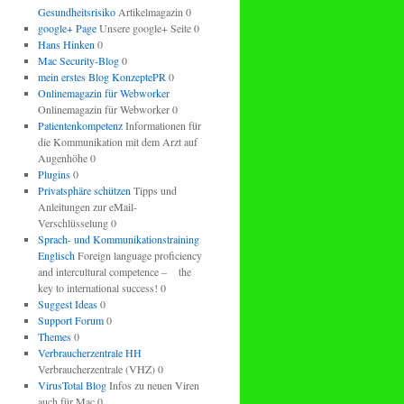
Gesundheitsrisiko
Artikelmagazin 0
google+ Page
Unsere google+ Seite 0
Hans Hinken
0
Mac Security-Blog
0
mein erstes Blog KonzeptePR
0
Onlinemagazin für Webworker
Onlinemagazin für Webworker 0
Patientenkompetenz
Informationen für
die Kommunikation mit dem Arzt auf
Augenhöhe 0
Plugins
0
Privatsphäre schützen
Tipps und
Anleitungen zur eMail-
Verschlüsselung 0
Sprach- und Kommunikationstraining
Englisch
Foreign language proficiency
and intercultural competence – the
key to international success! 0
Suggest Ideas
0
Support Forum
0
Themes
0
Verbraucherzentrale HH
Verbraucherzentrale (VHZ) 0
VirusTotal Blog
Infos zu neuen Viren
auch für Mac 0