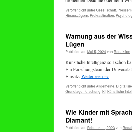
drohenden Deadline oder beim Woh
Veröffentlicht unter
Gesellschaft
,
Pressemi
Hinauszögern
,
Prokrastination
,
Psycholog
Warnung aus der Wiss
Lügen
Publiziert am
Mai 5, 2024
von
Redaktion
Künstliche Intelligenz soll schon b
Ein Forschungsteam der Universitä
Einsatz.
Weiterlesen
→
Veröffentlicht unter
Allgemeine
,
Digitalisi
Grundlagenforschung
,
KI
,
Künstliche Intel
Wie Kinder mit Spracha
Diamant!
Publiziert am
Februar 11, 2023
von
Redak