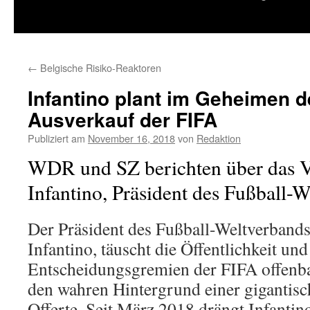
springen
←
Belgische Risiko-Reaktoren
Infantino plant im Geheimen d
Ausverkauf der FIFA
Publiziert am
November 16, 2018
von
Redaktion
WDR und SZ berichten über das 
Infantino, Präsident des Fußball-
Der Präsident des Fußball-Weltverband
Infantino, täuscht die Öffentlichkeit und
Entscheidungsgremien der FIFA offenba
den wahren Hintergrund einer gigantisc
Offerte. Seit März 2018 drängt Infanti