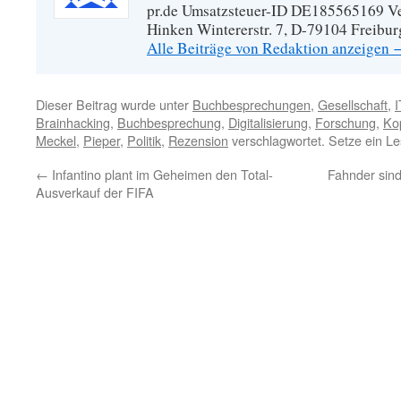
pr.de Umsatzsteuer-ID DE185565169 Vera
Hinken Wintererstr. 7, D-79104 Freibur
Alle Beiträge von Redaktion anzeigen
Dieser Beitrag wurde unter
Buchbesprechungen
,
Gesellschaft
,
I
Brainhacking
,
Buchbesprechung
,
Digitalisierung
,
Forschung
,
Ko
Meckel
,
Pieper
,
Politik
,
Rezension
verschlagwortet. Setze ein L
←
Infantino plant im Geheimen den Total-
Fahnder sin
Ausverkauf der FIFA