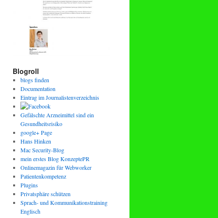
Blogroll
blogs finden
Documentation
Eintrag im Journalistenverzeichnis
Gefälschte Arzneimittel sind ein
Gesundheitsrisiko
google+ Page
Hans Hinken
Mac Security-Blog
mein erstes Blog KonzeptePR
Onlinemagazin für Webworker
Patientenkompetenz
Plugins
Privatsphäre schützen
Sprach- und Kommunikationstraining
Englisch