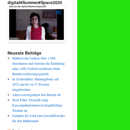
digital#Summer#Space2020
Neueste Beiträge
Mittlerweile fordern über 1.000
Juristinnen und Juristen die Einleitung
eines AfD-Verbotsverfahrens beim
Bundesverfassungsgericht
In Großstädten: Mietangebote seit
2022 um bis zu 57 Prozent
eingebrochen
Altersvorsorgedepot löst Riester ab
Trotz Filter: Doctolib zeigt
Kassenpatient:innen kostenpflichtige
Termine an
Schatten-KI wird zum Geschäftsrisiko
für den Mittelstand