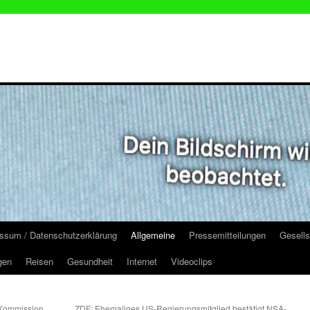
ssum / Datenschutzerklärung
Allgemeine
Pressemitteilungen
Gesells
gen
Reisen
Gesundheit
Internet
Videoclips
-Kommission
ZDF: Ehemaliges US-Regierungsmitglied bestätigt NSA-