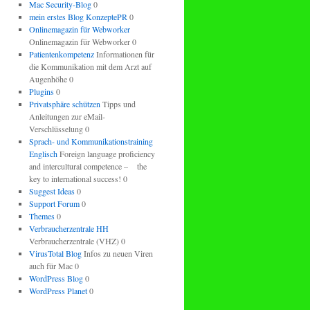
Mac Security-Blog
0
mein erstes Blog KonzeptePR
0
Onlinemagazin für Webworker
Onlinemagazin für Webworker 0
Patientenkompetenz
Informationen für
die Kommunikation mit dem Arzt auf
Augenhöhe 0
Plugins
0
Privatsphäre schützen
Tipps und
Anleitungen zur eMail-
Verschlüsselung 0
Sprach- und Kommunikationstraining
Englisch
Foreign language proficiency
and intercultural competence – the
key to international success! 0
Suggest Ideas
0
Support Forum
0
Themes
0
Verbraucherzentrale HH
Verbraucherzentrale (VHZ) 0
VirusTotal Blog
Infos zu neuen Viren
auch für Mac 0
WordPress Blog
0
WordPress Planet
0