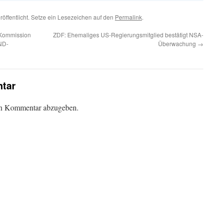
röffentlicht. Setze ein Lesezeichen auf den
Permalink
.
-Kommission
ZDF: Ehemaliges US-Regierungsmitglied bestätigt NSA-
BND-
Überwachung
→
tar
en Kommentar abzugeben.