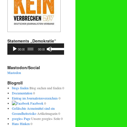
Statements „Demokratie“
Audio-
Pfeiltasten
00:00
00:00
Player
Hoch/Runter
benutzen,
um
die
Mastodon/Social
Lautstärke
Mastodon
zu
regeln.
Blogroll
blogs finden
Blog suchen und finden 0
Documentation
0
Eintrag im Journalistenverzeichnis
0
Facebook
0
Gefälschte Arzneimittel sind ein
Gesundheitsrisiko
Artikelmagazin 0
google+ Page
Unsere google+ Seite 0
Hans Hinken
0