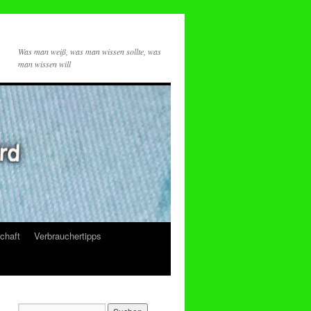
Was man weiß, was man wissen sollte, was
man wissen will
chaft
Verbrauchertipps