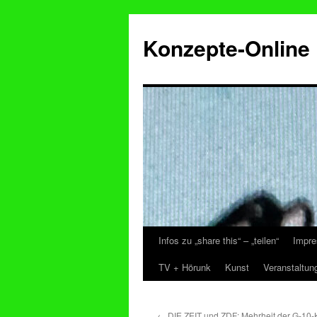
Konzepte-Online
Infos zu „share this“ – „teilen“
Impre
Zum
TV + Hörunk
Kunst
Veranstaltun
Inhalt
springen
←
DIE ZEIT und ZDF: Mehrheit der G-10