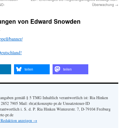
BND-
Überwachung
→
lungen von Edward Snowden
n
pell/banner/
teilen
teilen
angaben gemäß § 5 TMG Inhaltlich verantwortlich ist: Ria Hinken
| 2852 7905 Mail: rh(at)konzepte-pr.de Umsatzsteuer-ID
twortlich i. S. d. P. Ria Hinken Wintererstr. 7, D-79104 Freiburg
pte-pr.de
n Redaktion anzeigen
→