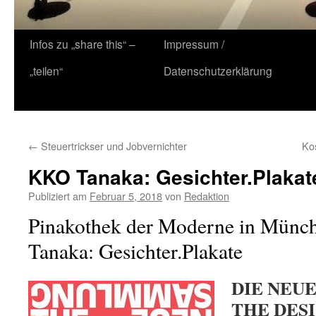
Zum
Infos zu „share this“ –
Impressum /
Inhalt
„teilen“
Datenschutzerklärung
springen
←
Steuertrickser und Jobvernichter
Kos
KKO Tanaka: Gesichter.Plakat
Publiziert am
Februar 5, 2018
von
Redaktion
Pinakothek der Moderne in Münc
Tanaka: Gesichter.Plakate
DIE NEU
THE DES