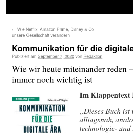
springen
←
Wie Netflix, Amazon Prime, Disney & Co
unsere Gesellschaft verändern
Kommunikation für die digital
Publiziert am
September 7, 2020
von
Redaktion
Wie wir heute miteinander reden 
immer noch wichtig ist
Im Klappentext h
„Dieses Buch ist 
alltagsnah, analo
technologie- und 