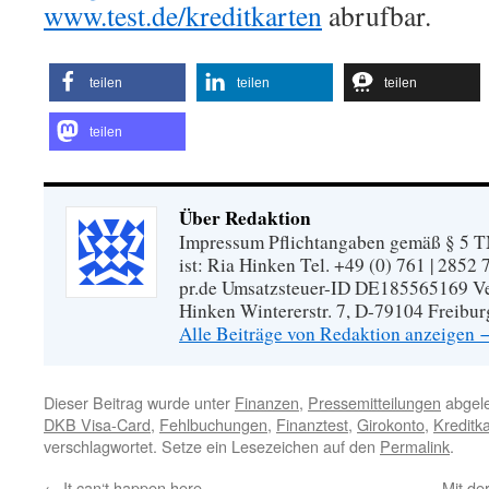
www.test.de/kreditkarten
abrufbar.
teilen
teilen
teilen
teilen
Über Redaktion
Impressum Pflichtangaben gemäß § 5 TM
ist: Ria Hinken Tel. +49 (0) 761 | 2852
pr.de Umsatzsteuer-ID DE185565169 Vera
Hinken Wintererstr. 7, D-79104 Freibur
Alle Beiträge von Redaktion anzeigen
Dieser Beitrag wurde unter
Finanzen
,
Pressemitteilungen
abgele
DKB Visa-Card
,
Fehlbuchungen
,
Finanztest
,
Girokonto
,
Kreditka
verschlagwortet. Setze ein Lesezeichen auf den
Permalink
.
←
It can‘t happen here
Mit de