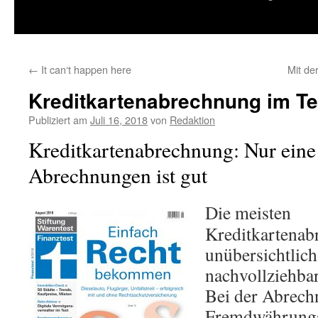
springen
←
It can‘t happen here
Mit de
Kreditkartenabrechnung im Te
Publiziert am
Juli 16, 2018
von
Redaktion
Kreditkartenabrechnung: Nur eine
Abrechnungen ist gut
Die meisten
Kreditkartenab
unübersichtlich
nachvollziehbar
Bei der Abrec
Fremdwährung