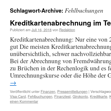
Fehlbuchungen
Schlagwort-Archive:
Kreditkartenabrechnung im Te
Publiziert am
Juli 16, 2018
von
Redaktion
Kreditkartenabrechnung: Nur eine von 
gut Die meisten Kreditkartenabrechnun
unübersichtlich, schwer nachvollziehbar
Bei der Abrechnung von Fremdwährun
zu Brüchen in der Rechenlogik und es f
Umrechnungskurse oder die Höhe der
→
Veröffentlicht unter
Finanzen
,
Pressemitteilungen
|
Verschlagwor
Visa-Card
,
Fehlbuchungen
,
Finanztest
,
Girokonto
,
Kreditkarte
,
K
einen Kommentar