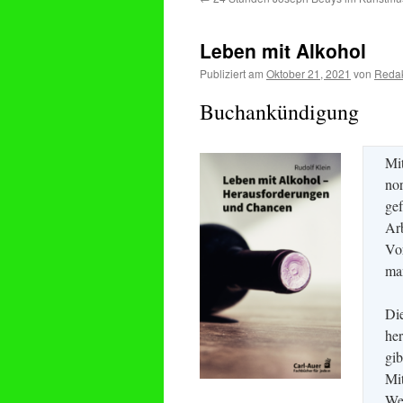
Leben mit Alkohol
Publiziert am
Oktober 21, 2021
von
Redak
Buchankündigung
Mit
nor
gef
Arb
Vo
man
Die
her
gib
Mit
We