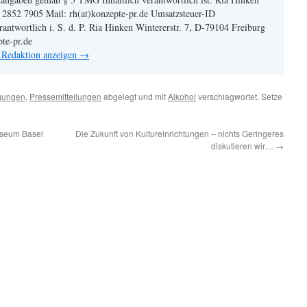
| 2852 7905 Mail: rh(at)konzepte-pr.de Umsatzsteuer-ID
twortlich i. S. d. P. Ria Hinken Wintererstr. 7, D-79104 Freiburg
pte-pr.de
n Redaktion anzeigen
→
gungen
,
Pressemitteilungen
abgelegt und mit
Alkohol
verschlagwortet. Setze
useum Basel
Die Zukunft von Kultureinrichtungen – nichts Geringeres
diskutieren wir…
→