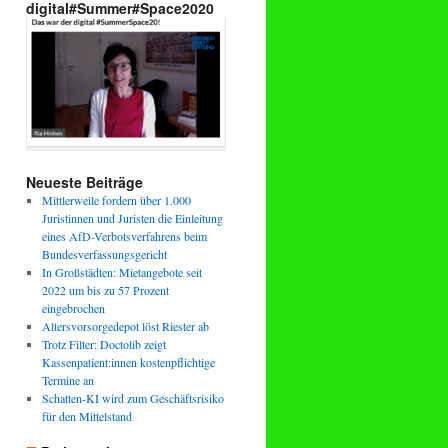
digital#Summer#Space2020
Neueste Beiträge
Mittlerweile fordern über 1.000
Juristinnen und Juristen die Einleitung
eines AfD-Verbotsverfahrens beim
Bundesverfassungsgericht
In Großstädten: Mietangebote seit
2022 um bis zu 57 Prozent
eingebrochen
Altersvorsorgedepot löst Riester ab
Trotz Filter: Doctolib zeigt
Kassenpatient:innen kostenpflichtige
Termine an
Schatten-KI wird zum Geschäftsrisiko
für den Mittelstand