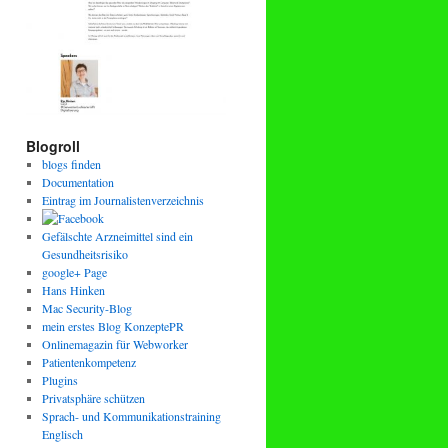
Blogroll
blogs finden
Documentation
Eintrag im Journalistenverzeichnis
Gefälschte Arzneimittel sind ein
Gesundheitsrisiko
google+ Page
Hans Hinken
Mac Security-Blog
mein erstes Blog KonzeptePR
Onlinemagazin für Webworker
Patientenkompetenz
Plugins
Privatsphäre schützen
Sprach- und Kommunikationstraining
Englisch