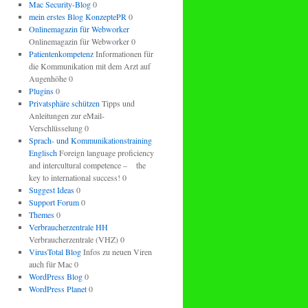
Mac Security-Blog
0
mein erstes Blog KonzeptePR
0
Onlinemagazin für Webworker
Onlinemagazin für Webworker 0
Patientenkompetenz
Informationen für
die Kommunikation mit dem Arzt auf
Augenhöhe 0
Plugins
0
Privatsphäre schützen
Tipps und
Anleitungen zur eMail-
Verschlüsselung 0
Sprach- und Kommunikationstraining
Englisch
Foreign language proficiency
and intercultural competence – the
key to international success! 0
Suggest Ideas
0
Support Forum
0
Themes
0
Verbraucherzentrale HH
Verbraucherzentrale (VHZ) 0
VirusTotal Blog
Infos zu neuen Viren
auch für Mac 0
WordPress Blog
0
WordPress Planet
0