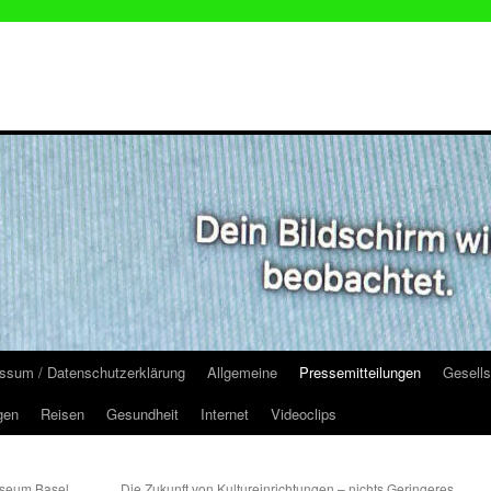
ssum / Datenschutzerklärung
Allgemeine
Pressemitteilungen
Gesells
gen
Reisen
Gesundheit
Internet
Videoclips
useum Basel
Die Zukunft von Kultureinrichtungen – nichts Geringeres