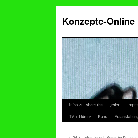
Konzepte-Online
Infos zu „share this“ – „teilen“
Impre
Zum
TV + Hörunk
Kunst
Veranstaltun
Inhalt
springen
←
24 Stunden Joseph Beuys im Kunstm