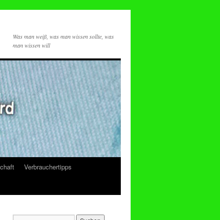
Was man weiß, was man wissen sollte, was
man wissen will
chaft
Verbrauchertipps