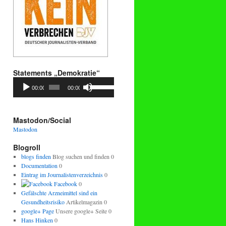
Statements „Demokratie“
Audio-
Pfeiltasten
00:00
00:00
Player
Hoch/Runter
benutzen,
um
die
Mastodon/Social
Lautstärke
Mastodon
zu
regeln.
Blogroll
blogs finden
Blog suchen und finden 0
Documentation
0
Eintrag im Journalistenverzeichnis
0
Facebook
0
Gefälschte Arzneimittel sind ein
Gesundheitsrisiko
Artikelmagazin 0
google+ Page
Unsere google+ Seite 0
Hans Hinken
0