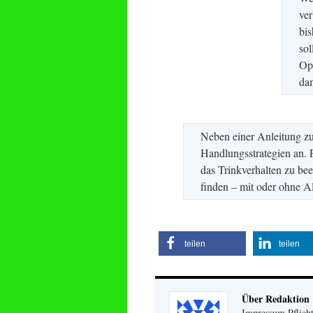
ve
bis
sol
Op
da
Neben einer Anleitung zu
Handlungsstrategien an. F
das Trinkverhalten zu b
finden – mit oder ohne A
teilen
teilen
Über Redaktion
Impressum Pflicht