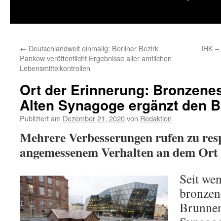
springen
←
Deutschlandweit einmalig: Berliner Bezirk
IHK –
Pankow veröffentlicht Ergebnisse aller amtlichen
Lebensmittelkontrollen
Ort der Erinnerung: Bronzene
Alten Synagoge ergänzt den 
Publiziert am
Dezember 21, 2020
von
Redaktion
Mehrere Verbesserungen rufen zu res
angemessenem Verhalten an dem Ort 
Seit wen
bronzen
Brunnen