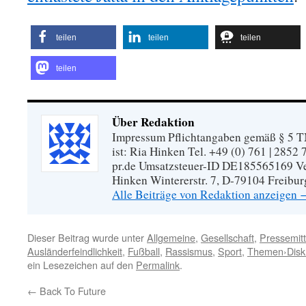
teilen
teilen
teilen
teilen
Über Redaktion
Impressum Pflichtangaben gemäß § 5 TM
ist: Ria Hinken Tel. +49 (0) 761 | 2852
pr.de Umsatzsteuer-ID DE185565169 Vera
Hinken Wintererstr. 7, D-79104 Freibur
Alle Beiträge von Redaktion anzeigen
Dieser Beitrag wurde unter
Allgemeine
,
Gesellschaft
,
Pressemitt
Ausländerfeindlichkeit
,
Fußball
,
Rassismus
,
Sport
,
Themen›Diskr
ein Lesezeichen auf den
Permalink
.
←
Back To Future