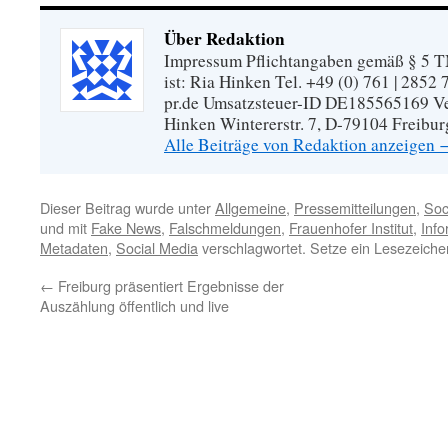
Über Redaktion
Impressum Pflichtangaben gemäß § 5 TM
ist: Ria Hinken Tel. +49 (0) 761 | 2852
pr.de Umsatzsteuer-ID DE185565169 Vera
Hinken Wintererstr. 7, D-79104 Freibur
Alle Beiträge von Redaktion anzeigen
Dieser Beitrag wurde unter
Allgemeine
,
Pressemitteilungen
,
Soc
und mit
Fake News
,
Falschmeldungen
,
Frauenhofer Institut
,
Inf
Metadaten
,
Social Media
verschlagwortet. Setze ein Lesezeich
←
Freiburg präsentiert Ergebnisse der
Auszählung öffentlich und live