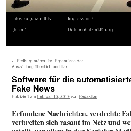
Zum
Infos zu „share this“ –
Impressum /
Inhalt
„teilen“
Datenschutzerklärung
springen
←
Freiburg präsentiert Ergebnisse der
Auszählung öffentlich und live
Software für die automatisie
Fake News
Publiziert am
Februar 15, 2019
von
Redaktion
Erfundene Nachrichten, verdrehte Fa
verbreiten sich rasant im Netz und w
geteilt, vor allem in den Sozialen Med